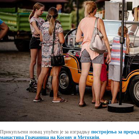
Прикупљени новац упућен је за изградњу
постројења за прера
манастира Грачаница на Косову и Метохији
.