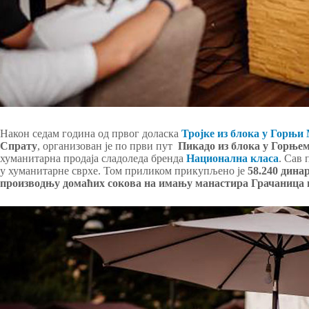
Након седам година од првог доласка
Тројке из блока у Горњи
Спрату
, организован је по први пут
Пикадо из блока у Горње
хуманитарна продаја сладоледа бренда
Национална класа
. Сав 
у хуманитарне сврхе. Том приликом прикупљено је
58.240 дина
производњу домаћих сокова на имању манастира Грачаница н