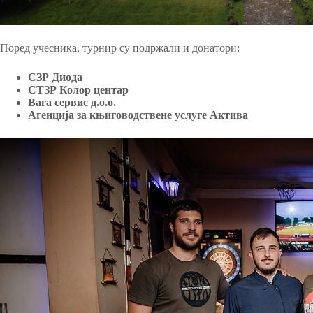
Поред учесника, турнир су подржали и донатори:
СЗР Диода
СТЗР Колор центар
Вага сервис д.о.о.
Агенција за књиговодствене услуге Актива