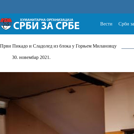
Прескочи
на
Вести
Срби з
Први Пикадо и Сладолед из блока у Горњем Милановцу
30. новембар 2021.