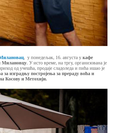
 Милановац
, у понедељак, 16. августа у
кафе
м Милановцу
. У исто време, на тргу, организована је
приход од учешћа, продаје сладоледа и пића ишао је
ра за изградњу постројења за прераду воћа и
а Косову и Метохији.