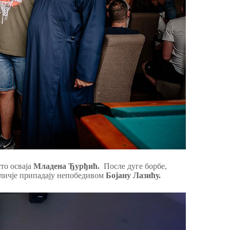
то осваја
Младена Ђурђић.
После дуге борбе,
дличје припадају непобедивом
Бојану Лазићу.