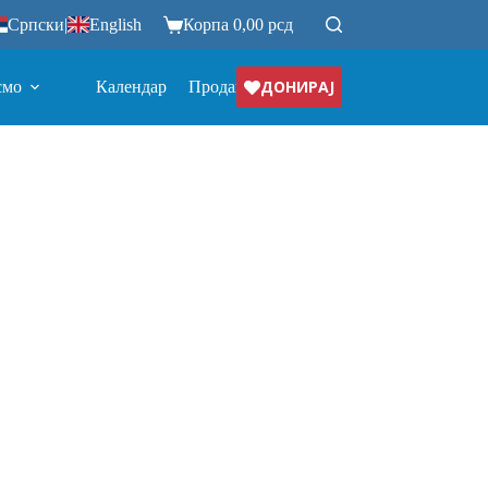
Српски
|
English
Корпа
0,00
рсд
ДОНИРАЈ
смо
Календар
Продавница