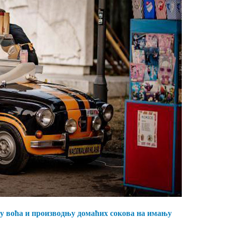
ду воћа и производњу домаћих сокова на имању