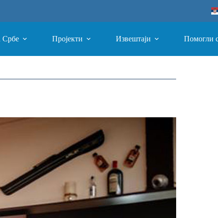
а Србе
Пројекти
Извештаји
Помогли 