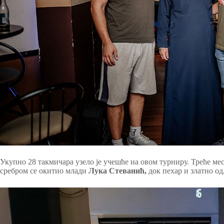
Укупно 28 такмичара узело је учешће на овом турниру. Треће мес
сребром се окитио млади
Лука Стеванић,
док пехар и златно о