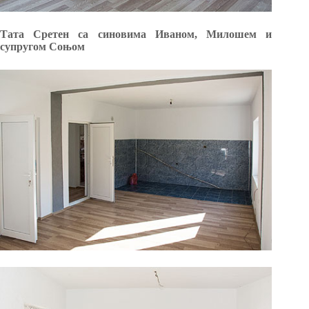
Тата Сретен са синовима Иваном, Милошем и
супругом Соњом