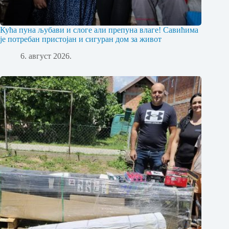
Кућа пуна љубави и слоге али препуна влаге! Савићима
је потребан пристојан и сигуран дом за живот
6. август 2026.