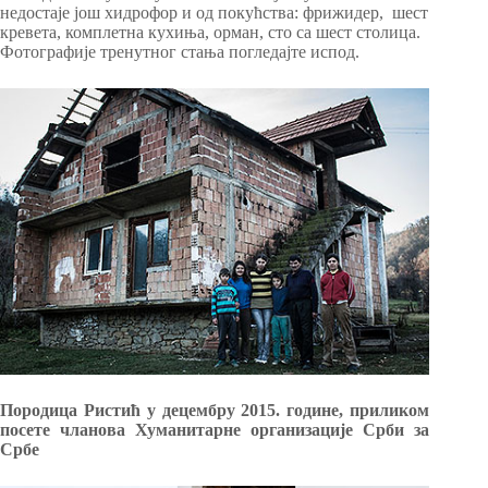
недостаје још хидрофор и од покућства: фрижидер, шест
кревета, комплетна кухиња, орман, сто са шест столица.
Фотографије тренутног стања погледајте испод.
Породица Ристић у децембру 2015. године, приликом
посете чланова Хуманитарне организације Срби за
Србе