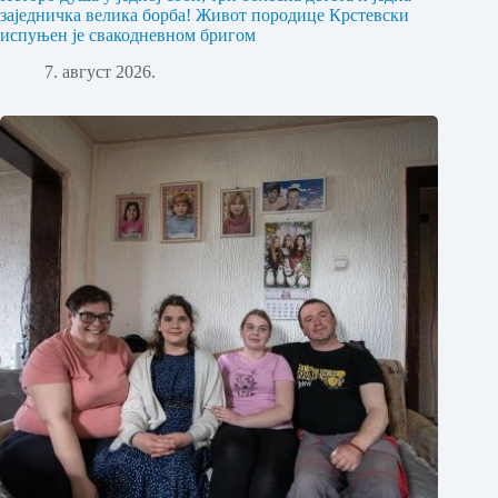
заједничка велика борба! Живот породице Крстевски
испуњен је свакодневном бригом
7. август 2026.