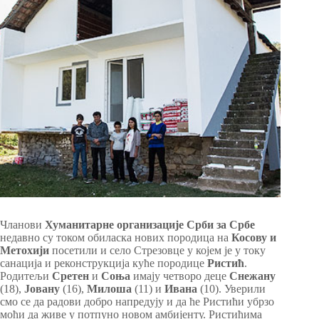
Чланови
Хуманитарне организације Срби за Србе
недавно су током обиласка нових породица на
Косову и
Метохији
посетили и село Стрезовце у којем је у току
санација и реконструкција куће породице
Ристић
.
Родитељи
Сретен
и
Соња
имају четворо деце
Снежану
(18),
Јовану
(16),
Милоша
(11) и
Ивана
(10). Уверили
смо се да радови добро напредују и да ће Ристићи убрзо
моћи да живе у потпуно новом амбијенту. Ристићима