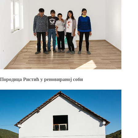
Породица Ристић у реновираној соби