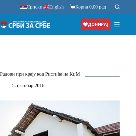
Прескочи
Српски
|
English
Корпа
0,00
рсд
на
ДОНИРАЈ
Радови при крају код Ристића на КиМ
5. октобар 2016.