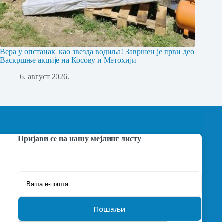
Вера у опстанак, као звезда водиља! Завршен је први део
Васкршње акције на Косову и Метохији
6. август 2026.
Пријави се на нашу мејлинг листу