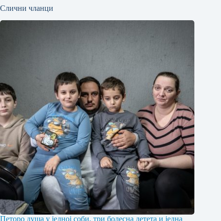
Слични чланци
Петоро душа у једној соби, три болесна детета и једна