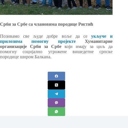
Срби за Србе са члановима породице Ристић
Позивамо све људе добре воље да се
укључе и
прилозима помогну пројекте
Хуманитарне
организације Срби за Србе
који имају за циљ да
помогну социјално угрожене вишедетне српске
породице широм Балкана.