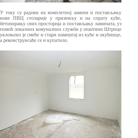
У току су радови на комплетној замени и постављању
нове ПВЦ столарије у приземљу и на спрату куће,
бетонирању свих просторија и постављању ламината, уз
помоћ локалних комуналних служби у општини Штрпце
уклоњено је смеће и стари намештај из куће и окућнице,
а реконструисаће се и купатило.