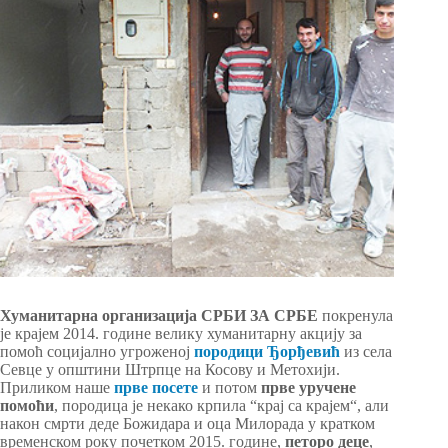
Хуманитарна организација СРБИ ЗА СРБЕ
покренула
је крајем 2014. године велику хуманитарну акцију за
помоћ социјално угроженој
породици Ђорђевић
из села
Севце у општини Штрпце на Косову и Метохији.
Приликом наше
прве посете
и потом
прве уручене
помоћи
, породица је некако крпила “крај са крајем“, али
након смрти деде Божидара и оца Милорада у кратком
временском року почетком 2015. године,
петоро деце
,