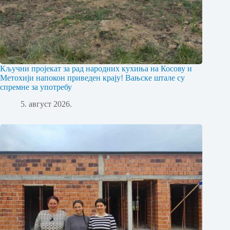
Кључни пројекат за рад народних кухиња на Косову и
Метохији напокон приведен крају! Вањске штале су
спремне за употребу
5. август 2026.