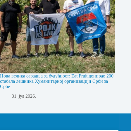
Нова велика сарадња за будућност: Eat Fruit донирао 200
стабала лешника Хуманитарној организацији Срби за
Србе
31. јул 2026.