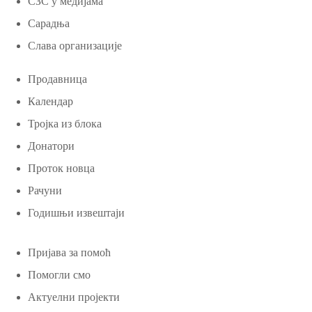
СЗС у медијама
Сарадња
Слава организације
Продавница
Календар
Тројка из блока
Донатори
Проток новца
Рачуни
Годишњи извештаји
Пријава за помоћ
Помогли смо
Актуелни пројекти