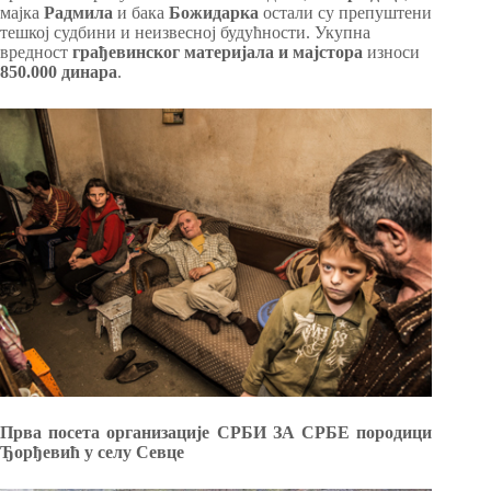
мајка
Радмила
и бака
Божидарка
остали су препуштени
тешкој судбини и неизвесној будућности. Укупна
вредност
грађевинског материјала и мајстора
износи
850.000 динара
.
Прва посета организације СРБИ ЗА СРБЕ породици
Ђорђевић у селу Севце