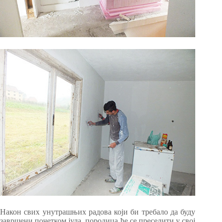
Након свих унутрашњих радова који би требало да буду
завршени почетком јула, породица ће се преселити у свој