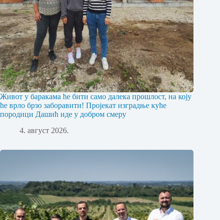
Живот у баракама ће бити само далека прошлост, на коју
ће врло брзо заборавити! Пројекат изградње куће
породици Дашић иде у добром смеру
4. август 2026.