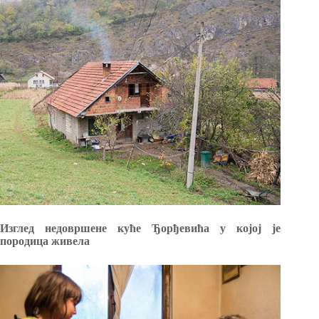
Изглед недовршене куће Ђорђевића у којој је
породица живела