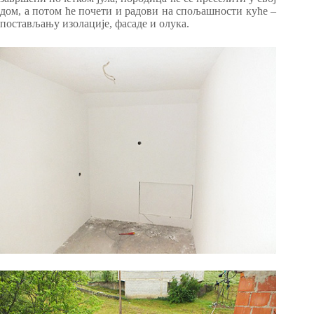
дом, а потом ће почети и радови на спољашности куће –
постављању изолације, фасаде и олука.