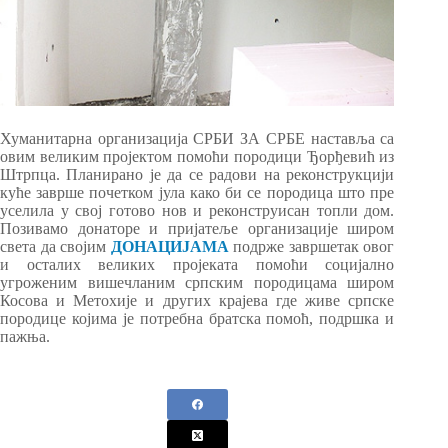
Хуманитарна организација СРБИ ЗА СРБЕ наставља са
овим великим пројектом помоћи породици Ђорђевић из
Штрпца. Планирано је да се радови на реконструкцији
куће заврше почетком јула како би се породица што пре
уселила у свој готово нов и реконструисан топли дом.
Позивамо донаторе и пријатеље организације широм
света да својим
ДОНАЦИЈАМА
подрже завршетак овог
и осталих великих пројеката помоћи социјално
угроженим вишечланим српским породицама широм
Косова и Метохије и других крајева где живе српске
породице којима је потребна братска помоћ, подршка и
пажња.