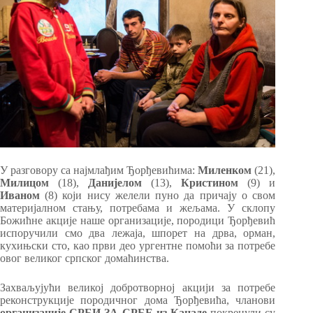
У разговору са најмлађим Ђорђевићима:
Миленком
(21),
Милицом
(18),
Данијелом
(13),
Кристином
(9) и
Иваном
(8) који нису желели пуно да причају о свом
материјалном стању, потребама и жељама. У склопу
Божићне акције наше организације, породици Ђорђевић
испоручили смо два лежаја, шпорет на дрва, орман,
кухињски сто, као први део ургентне помоћи за потребе
овог великог српског домаћинства.
Захваљујући великој добротворној акцији за потребе
реконструкције породичног дома Ђорђевића, чланови
организације СРБИ ЗА СРБЕ из Канаде
покренули су