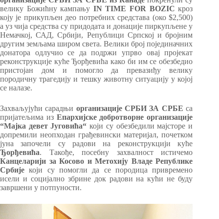
велику Божићну кампању
IN TIME FOR BOZIC
кроз
коју је прикупљен део потребних средстава (око $2,500)
а уз чија средства су придодата и донације пиркупљене у
Немачкој, САД, Србији, Републици Српској и бројним
другим земљама широм света. Велики број појединачних
донатора одлучио се да подржи упрво овај пројекат
реконструкције куће Ђорђевића како би им се обезбедио
пристојан дом и помогло да превазиђу велику
породичну трагедију и тешку животну ситуацију у којој
се налазе.
Захваљујући сарадњи
организације СРБИ ЗА СРБЕ
са
пријатељима из
Епархијске добротворне организације
“Мајка девет Југовића“
који су обезбедили мајсторе и
допремили неопходан грађевински материјал, почетком
јуна започели су радови на реконструкцији куће
Ђорђевића
. Такође, посебну захвалност истичемо
Канцеларији за Косово и Метохију Владе Републике
Србије
који су помогли да се породица привремено
исели и социјално збрине док радови на кући не буду
завршени у потпуности.