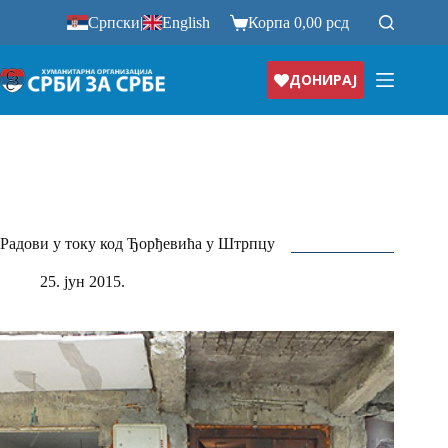
Прескочи
Српски
|
English
Корпа
0,00
рсд
на
ДОНИРАЈ
Радови у току код Ђорђевића у Штрпцу
25. јун 2015.