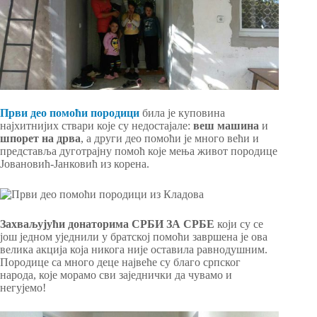
Први део помоћи породици
била је куповина
најхитнијих ствари које су недостајале:
веш
машина
и
шпорет
на дрва
, а други део помоћи је много већи и
представља дуготрајну помоћ које мења живот породице
Јовановић-Јанковић из корена.
Захваљујући донаторима СРБИ ЗА СРБЕ
који су се
још једном уједнили у братској помоћи завршена је ова
велика акција која никога није оставила равнодушним.
Породице са много деце највеће су благо српског
народа, које морамо сви заједнички да чувамо и
негујемо!