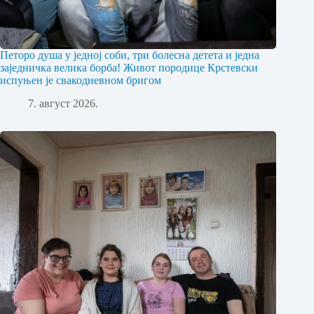
Петоро душа у једној соби, три болесна детета и једна
заједничка велика борба! Живот породице Крстевски
испуњен је свакодневном бригом
7. август 2026.