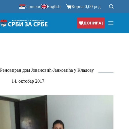
Прескочи
Српски
|
English
Корпа
0,00
рсд
на
ДОНИРАЈ
Реновиран дом Јовановић-Јанковића у Кладову
14. октобар 2017.