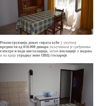
Реконструкција доњег спрата куће
у укупној
вредности од 810.000 динара
укључивала је сређивање
електро и водо инсталација
, затим
изолације
и
подова
и на крају
уградњу нове ПВЦ
столарије
.