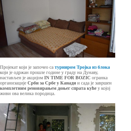
Пројекат који је започео са
турниром Тројка из блока
који је одржан прошле године у граду на Дунаву,
настављен је акцијом
IN TIME FOR BOZIC
огранка
организације
Срби за Србе у Канади
и сада је завршен
комплетним реновирањем доњег спрата куће
у којој
живи ова велика породица.