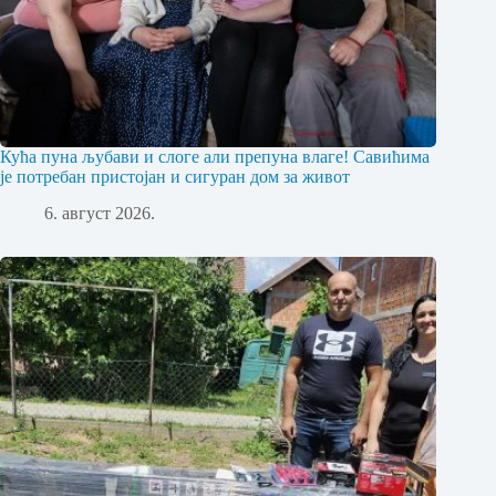
Кућа пуна љубави и слоге али препуна влаге! Савићима
је потребан пристојан и сигуран дом за живот
6. август 2026.