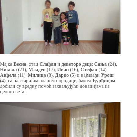
Мајка
Весна
, отац
Слађан
и
деветоро деце
:
Сања
(24),
Никола
(21),
Младен
(17),
Иван
(16),
Стефан
(14),
Анђела
(11),
Милица
(8),
Дарко
(5) и најмлађи
Урош
(4), са најстаријим чланом породице, баком
Ђурђицом
добили су вредну помоћ захваљујући донацијама из
целог света!