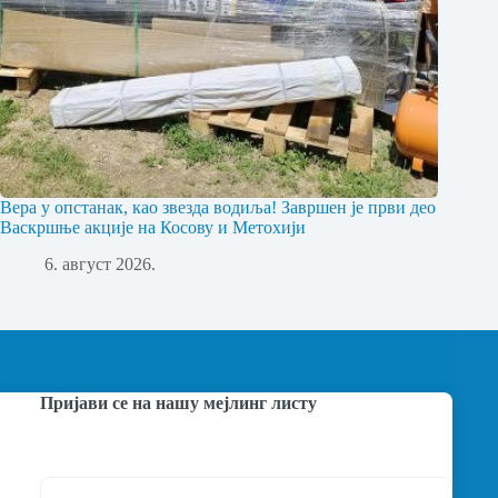
Вера у опстанак, као звезда водиља! Завршен је први део
Васкршње акције на Косову и Метохији
6. август 2026.
Пријави се на нашу мејлинг листу