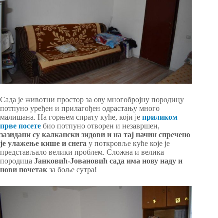
Сада је животни простор за ову многобројну породицу
потпуно уређен и прилагођен одрастању много
малишана. На горњем спрату куће, који је
приликом
прве посете
био потпуно отворен и незавршен,
зазидани су калкански зидови и на тај начин спречено
је улажење кише и снега
у поткровље куће које је
представљало велики проблем. Сложна и велика
породица
Јанковић-Јовановић сада има нову наду и
нови почетак
за боље сутра!