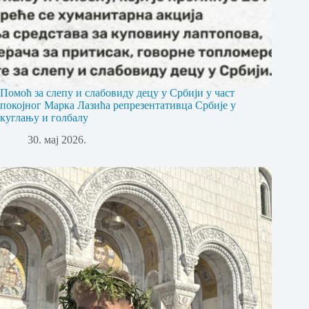
Помоћ за слепу и слабовиду децу у Србији у част
покојног Марка Лазића репрезентативца Србије у
куглању и голбалу
30. мај 2026.