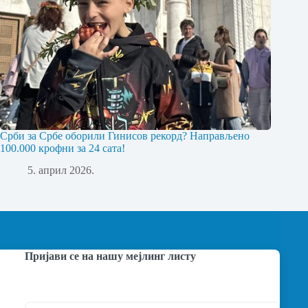
Срби за Србе оборили Гинисов рекорд? Направљено
100.000 крофни за 24 сата!
5. април 2026.
Пријави се на нашу мејлинг листу