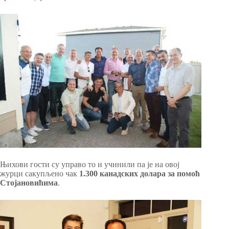
Њихови гости су управо то и учинили па је на овој
журци сакупљено чак
1.300 канадских долара за помоћ
Стојановићима
.