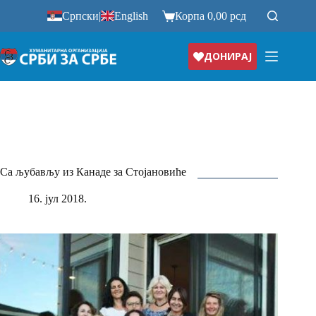
Прескочи
Српски
|
English
Корпа
0,00
рсд
на
ДОНИРАЈ
Са љубављу из Канаде за Стојановиће
16. јул 2018.