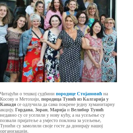
Читајући о тешкој судбини
породице Стојановић
на
Косову и Метохији,
породица Тунић из Калгарија у
Канади
се одлучила да сама покрене једну хуманитарну
акцију.
Гордана
,
Зоран
,
Марија
и
Велибор
Тунић
недавно су се уселили у нову кућу, а на усељење су
позвали пријатеље a умјесто поклона за усељење,
Тунићи су замолили своје госте да донирају нашој
организацији.