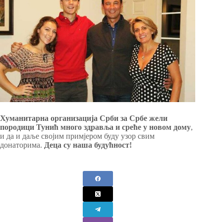
Хуманитарна организација Срби за Србе жели
породици Тунић много здравља и среће у новом дому
,
и да и даље својим примјером буду узор свим
донаторима.
Деца су наша будућност!