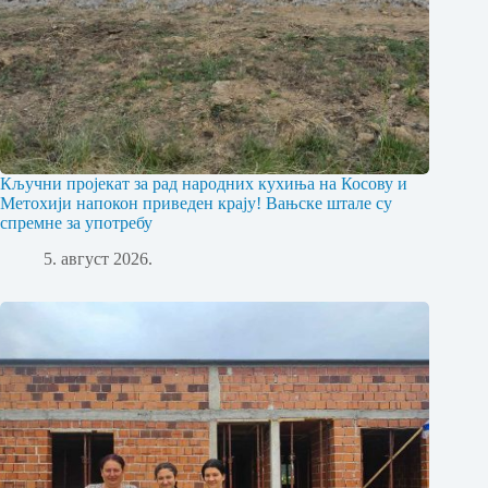
Кључни пројекат за рад народних кухиња на Косову и
Метохији напокон приведен крају! Вањске штале су
спремне за употребу
5. август 2026.