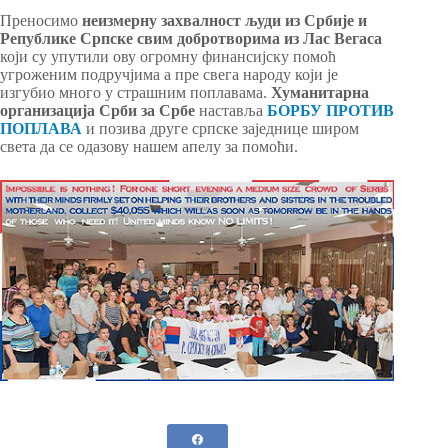
Преносимо
неизмерну захвалност људи из Србије и
Републике Српске свим добротворима из Лас Вегаса
који су упутили ову огромну финансијску помоћ
угроженим подручјима а пре свега народу који је
изгубио много у страшним поплавама.
Хуманитарна
организација Срби за Србе
наставља
БОРБУ ПРОТИВ
ПОПЛАВА
и позива друге српске заједнице широм
света да се одазову нашем апелу за помоћи.