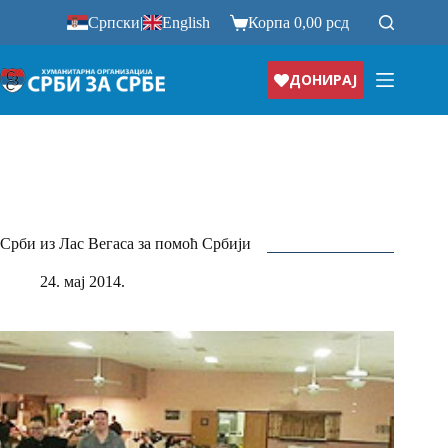
Прескочи
Српски
|
English
Корпа
0,00
рсд
на
ДОНИРАЈ
Срби из Лас Вегаса за помоћ Србији
24. мај 2014.