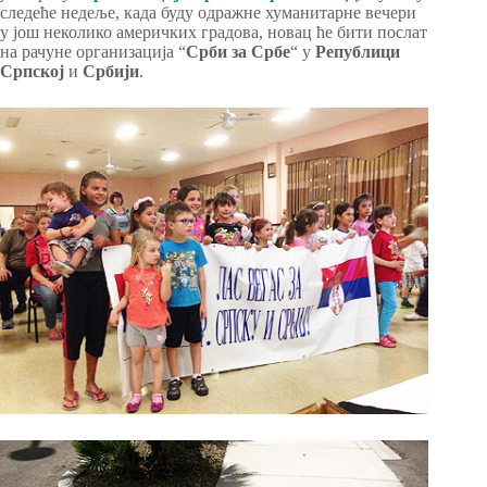
следеће недеље, када буду одражне хуманитарне вечери
у још неколико америчких градова, новац ће бити послат
на рачуне организација “
Срби за Србе
“ у
Републици
Српској
и
Србији
.