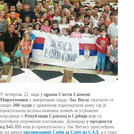
У четвртак 22. маја у
цркви Свети Симеон
Мироточиви
у америчком граду
Лас Вегас
окупило се
скоро
200 људи
у црквеном парохијском дому где је
прикупљена велика новчана помоћ за угрожене
породице у
Републици Српској и Србији
које су
погођене огромним поплавама. Донација
у вредности
од $41.355
која је прикупљена у Лас Вегасу прослеђена
је на рачун
организације Срби за Србе из САД
, а у току