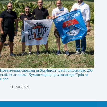
Нова велика сарадња за будућност: Eat Fruit донирао 200
стабала лешника Хуманитарној организацији Срби за
Србе
31. јул 2026.