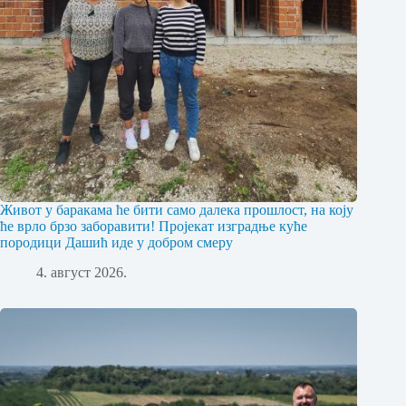
Живот у баракама ће бити само далека прошлост, на коју
ће врло брзо заборавити! Пројекат изградње куће
породици Дашић иде у добром смеру
4. август 2026.