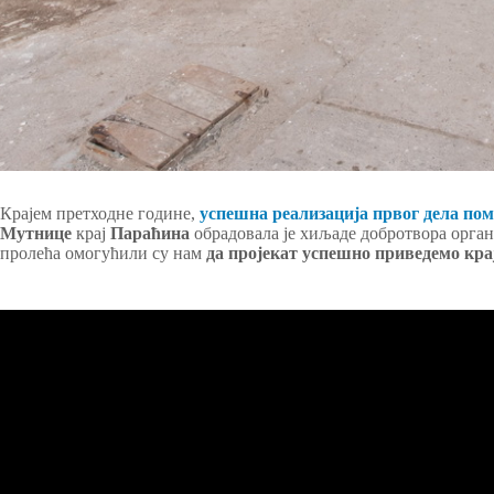
Крајем претходне године,
успешна реализација првог дела по
Мутнице
крај
Параћина
обрадовала је хиљаде добротвора орган
пролећа омогућили су нам
да пројекат успешно приведемо кра