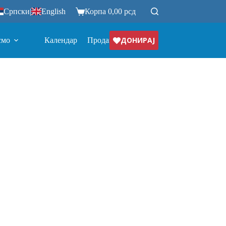
Српски
|
English
Корпа
0,00
рсд
ДОНИРАЈ
смо
Календар
Продавница