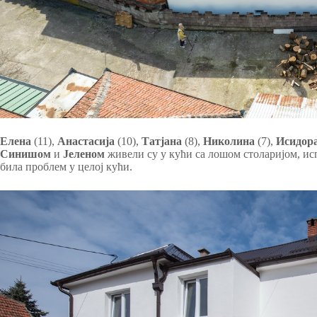
Елена
(11),
Анастасија
(10),
Татјана
(8),
Николина
(7),
Исидор
Синишом
и
Јеленом
живели су у кући са лошом столаријом, исп
била проблем у целој кући.