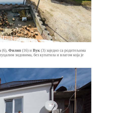
а
(6),
Филип
(16) и
Вук
(3) заједно са родитељима
уцалим зидовима, без купатила и влагом која је