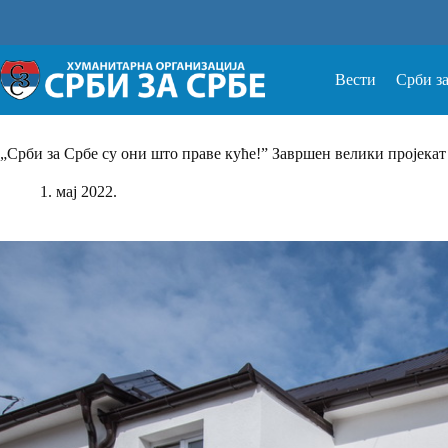
Прескочи
на
Вести
Срби з
„Срби за Србе су они што праве куће!” Завршен велики пројека
1. мај 2022.