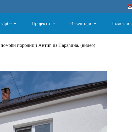
а Србе
Пројекти
Извештаји
Помогли 
т помоћи породици Антић из Параћина. (видео)