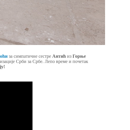
моћи
за симпатичне сестре
Антић
из
Горње
изације Срби за Србе. Лепо време и почетак
ју!