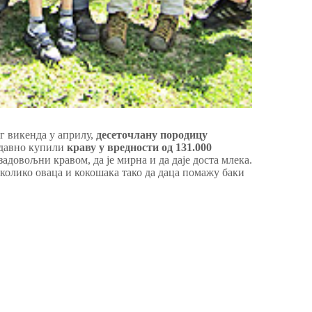
г викенда у априлу,
десеточлану породицу
едавно купили
краву у вредности од 131.000
задовољни кравом, да је мирна и да даје доста млека.
еколико оваца и кокошака тако да даца помажу баки