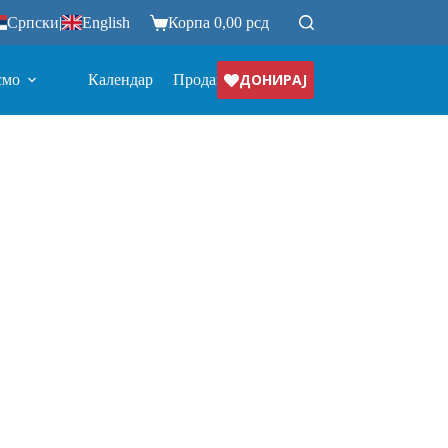
Српски
|
English
Корпа
0,00
рсд
ДОНИРАЈ
смо
Календар
Продавница