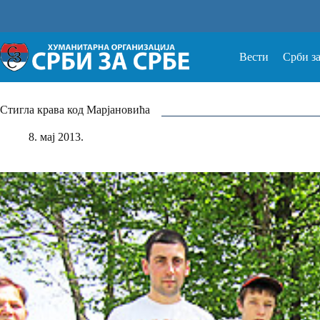
Прескочи
на
Вести
Срби з
Стигла крава код Марјановића
8. мај 2013.