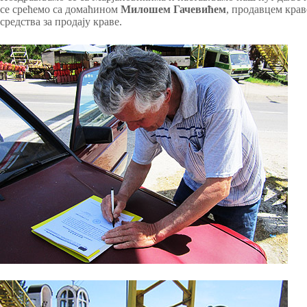
се срећемо са домаћином
Милошем Гачевићем
, продавцем крав
средства за продају краве.