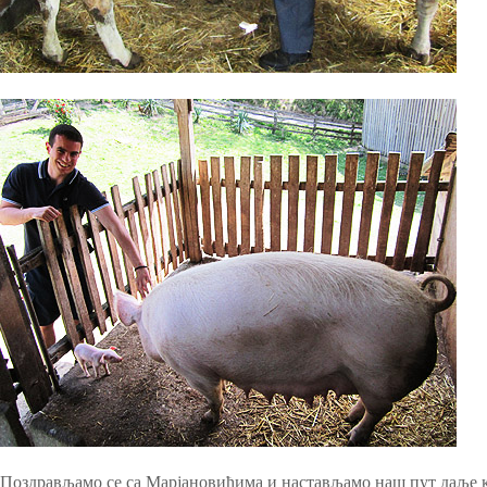
Поздрављамо се са Марјановићима и настављамо наш пут даље ка