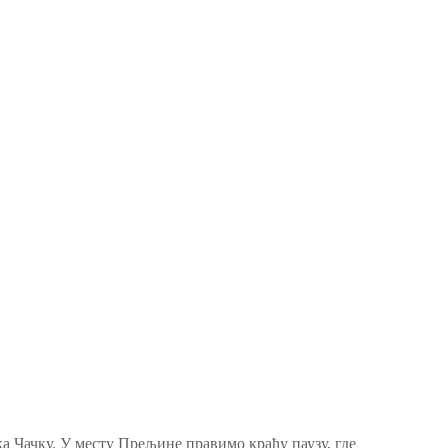
 Чачку. У месту Прељине правимо краћу паузу, где