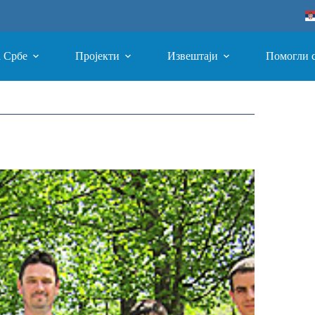
а Србе
Пројекти
Извештаји
Помогли 