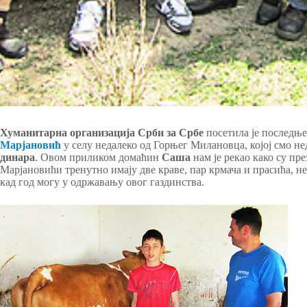
Хуманитарна организација Срби за Србе
посетила је последње
Марјановић
у селу недалеко од Горњег Милановца, којој смо н
динара
. Овом приликом домаћин
Саша
нам је рекао како су пре
Марјановићи тренутно имају две краве, пар крмача и прасића, н
кад год могу у одржавању овог газдинства.