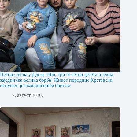
Петоро душа у једној соби, три болесна детета и једна
заједничка велика борба! Живот породице Крстевски
испуњен је свакодневном бригом
7. август 2026.