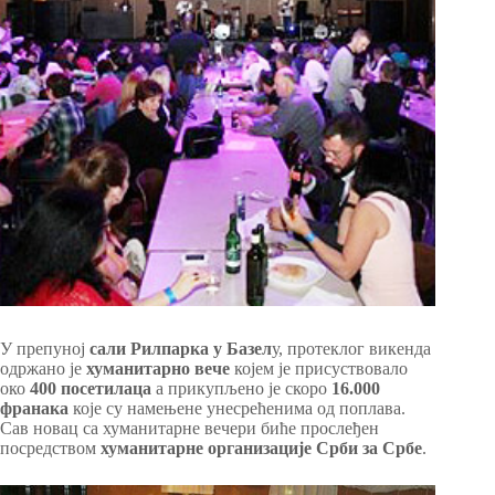
У препуној
сали Рилпарка у Базел
у, протеклог викенда
одржано је
хуманитарно вече
којем је присуствовало
око
400 посетилаца
а прикупљено је скоро
16.000
франака
које су намењене унесрећенима од поплава.
Сав новац са хуманитарне вечери биће прослеђен
посредством
хуманитарне организације Срби за Србе
.