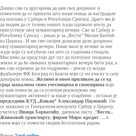
Дошао сам са другарима да дам свој допринос и
помогнем да се прикупи што више новца за настрадале
од поплава у Србији и Републици Српској. Драго ми је
да видим да се толико наших људи одазвало апелу да
присуствује овој хуманитарној вечери. Све за Србију и
Републику Српску – рекао је за „Вести“ Милан Балтић
из Цириха.- И ми смо својим доласком дали допринос
овој хуманитарној вечери. Наше мало је велико за оне
људе који су изгубили све што су годинама стицали.
Мислимо да предстоји дуг пут до потпуног опоравка
земље и да ће оваквих хуманитарних вечери бити још, а
ми смо спремни да их подржимо – рекли су млади
фудбалери ФК Београд из Базела који су на уласку у салу
донирали новац.
Желимо и овом приликом да се од
срца захвалимо свим учесницима и спонзорима
који
су нам помогли да са успехом реализујемо ову
хуманитарну активност за наше у отаџбини – истакао је
председник КУД „Кикац“ Александар Пауновић
. Он
се захвалио се Генералном конзулату Србије у Цириху,
учитељу
Ивици Хорватићу
, дневном листу ,“
Вести
„,
Живковић транспорту
,
фирми Миро
–
кредит
…, и
свим који су помогли својим бесплатним радом.
Извор:
Vesti online