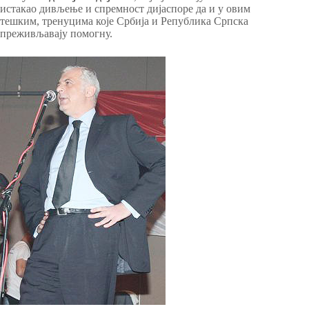
истакао дивљење и спремност дијаспоре да и у овим
тешким, тренуцима које Србија и Република Српска
преживљавају помогну.