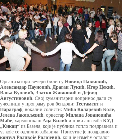
Организатори вечери били су
Новица Павковић,
Александар Пауновић, Драган Лукић, Игор Цекић,
Вања Вуловић, Златко Живковић и Дејвид
Августиновић
. Свој хуманитарни допринос дали су
учесници у програму рок бендови:
Тестамент
и
Параграф
, вокални солисти:
Мића Коларевић Коле
,
Јелена Јаковљевић
, оркестар
Милана Јовановића
Маће
, хармоникаш
Аца Билић
и први ансамбл
КУД
„Кикац“
из Базела, које је публика топло поздравила и
уз које се одлично забавила. Присутне је поздравио
конзул Радивоје Радојевић
, који је између осталог