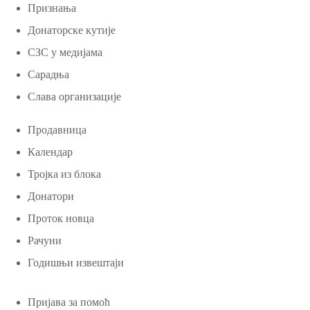
Признања
Донаторске кутије
СЗС у медијама
Сарадња
Слава организације
Продавница
Календар
Тројка из блока
Донатори
Проток новца
Рачуни
Годишњи извештаји
Пријава за помоћ