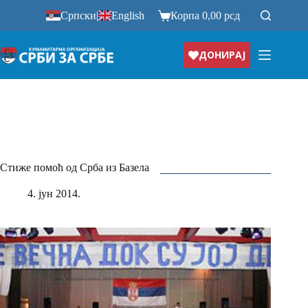
Прескочи
Српски
|
English
Корпа
0,00
рсд
на
ДОНИРАЈ
Стиже помоћ од Срба из Базела
4. јун 2014.