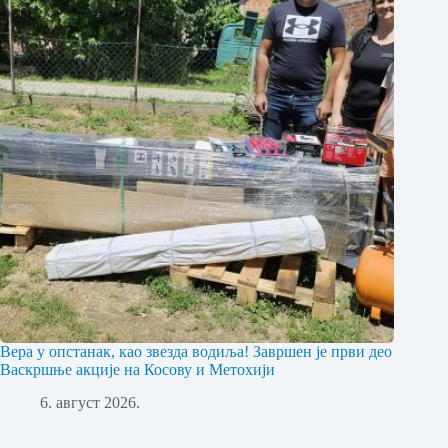
Вера у опстанак, као звезда водиља! Завршен је први део
Васкршње акције на Косову и Метохији
6. август 2026.