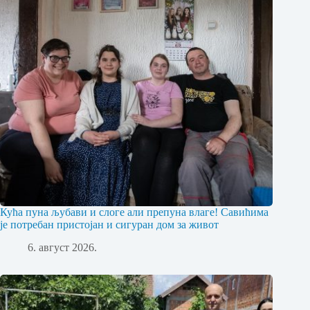
Кућа пуна љубави и слоге али препуна влаге! Савићима
је потребан пристојан и сигуран дом за живот
6. август 2026.