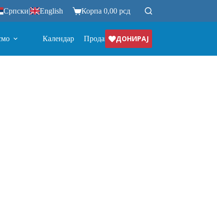
Српски
|
English
Корпа
0,00
рсд
ДОНИРАЈ
смо
Календар
Продавница