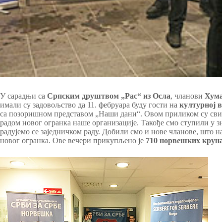
У сарадњи са
Српским друштвом „Рас“ из Осла
, чланови
Хума
имали су задовољство да 11. фебруара буду гости на
културној в
са позоришном представом „Наши дани“. Овом приликом су сви 
радом новог огранка наше организације. Такође смо ступили у 
радујемо се заједничком раду. Добили смо и нове чланове, што
новог огранка. Ове вечери прикупљено је
710 норвешких крун