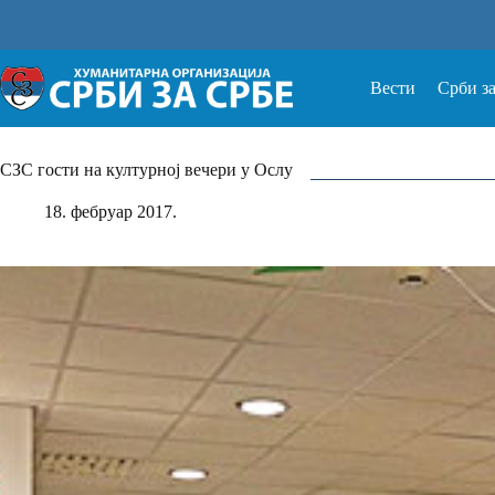
Прескочи
на
Вести
Срби з
СЗС гости на културној вечери у Ослу
18. фебруар 2017.