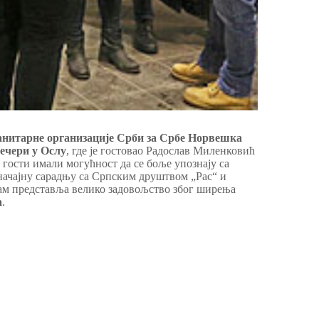
нитарне организације Срби за Србе Норвешка
ечери у Ослу
, где је гостовао Радослав Миленковић
гости имали могућност да се боље упознају са
значајну сарадњу са Српским друштвом „Рас“ и
 нам представља велико задовољство због ширења
а
.