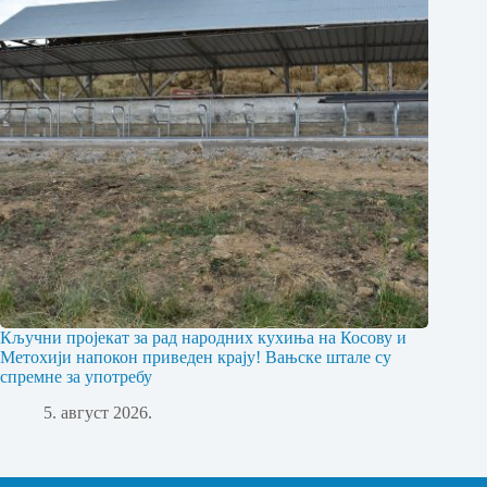
Кључни пројекат за рад народних кухиња на Косову и
Метохији напокон приведен крају! Вањске штале су
спремне за употребу
5. август 2026.