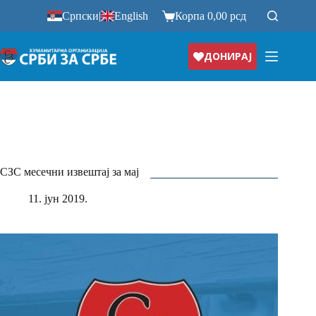
Прескочи
Српски
|
English
Корпа
0,00
рсд
на
ДОНИРАЈ
СЗС месечни извештај за мај
11. јун 2019.