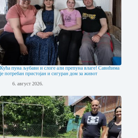
Кућа пуна љубави и слоге али препуна влаге! Савићима
је потребан пристојан и сигуран дом за живот
6. август 2026.