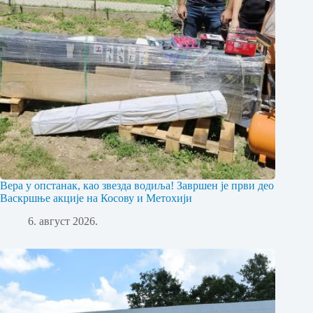
Вера у опстанак, као звезда водиља! Завршен је први део
Васкршње акције на Косову и Метохији
6. август 2026.