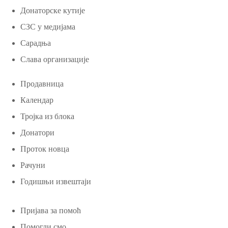
Донаторске кутије
СЗС у медијама
Сарадња
Слава организације
Продавница
Календар
Тројка из блока
Донатори
Проток новца
Рачуни
Годишњи извештаји
Пријава за помоћ
Помогли смо