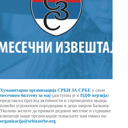
Хуманитарна организација СРБИ ЗА СРБЕ
у свом
месечном билтену за мај
(доступна је и
ПДФ верзија
)
представља преглед активности и спроведених акција
помоћи угроженим породицама и деци широм Балкана.
Уколико желите да примате редовне месечне и годишње
извештаје наше организације пошаљите нам емаил на:
organizacija@srbizasrbe.org