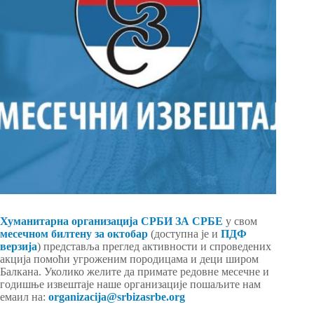
Хуманитарна организација СРБИ ЗА СРБЕ
у свом
месечном билтену за октобар
(доступна је и
ПДФ
верзија
) представља преглед активности и спроведених
акција помоћи угроженим породицама и деци широм
Балкана. Уколико желите да примате редовне месечне и
годишње извештаје наше организације пошаљите нам
емаил на:
organizacija@srbizasrbe.org