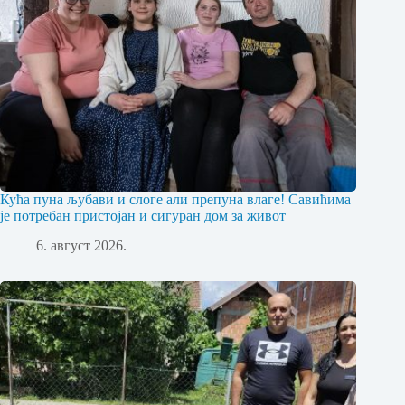
Кућа пуна љубави и слоге али препуна влаге! Савићима
је потребан пристојан и сигуран дом за живот
6. август 2026.