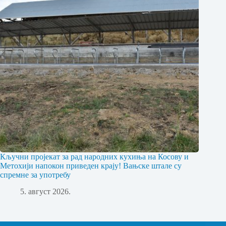
Кључни пројекат за рад народних кухиња на Косову и
Метохији напокон приведен крају! Вањске штале су
спремне за употребу
5. август 2026.