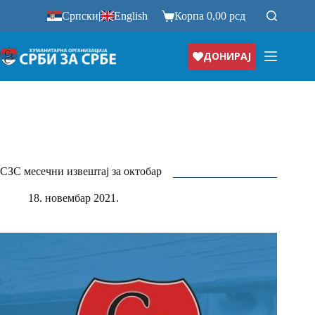
Прескочи
Српски
|
English
Корпа
0,00
рсд
на
ДОНИРАЈ
СЗС месечни извештај за октобар
18. новембар 2021.