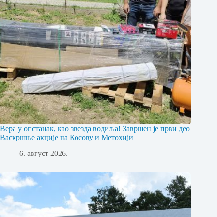
Вера у опстанак, као звезда водиља! Завршен је први део
Васкршње акције на Косову и Метохији
6. август 2026.