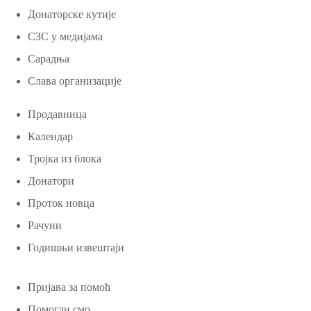
Донаторске кутије
СЗС у медијама
Сарадња
Слава организације
Продавница
Календар
Тројка из блока
Донатори
Проток новца
Рачуни
Годишњи извештаји
Пријава за помоћ
Помогли смо