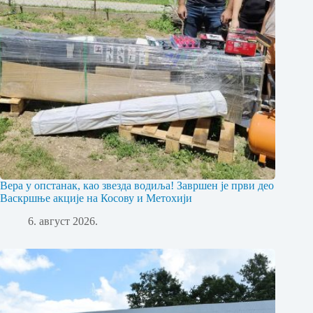
Вера у опстанак, као звезда водиља! Завршен је први део
Васкршње акције на Косову и Метохији
6. август 2026.