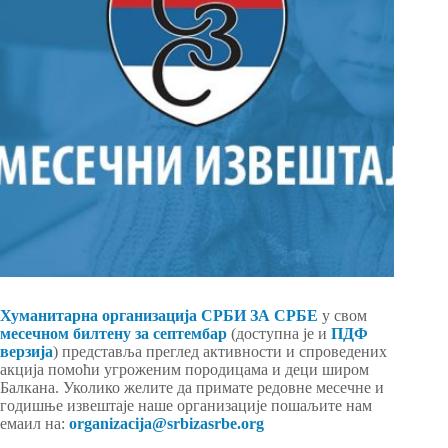
Хуманитарна организација СРБИ ЗА СРБЕ
у свом
месечном билтену за септембар
(доступна је и
ПДФ
верзија
) представља преглед активности и спроведених
акција помоћи угроженим породицама и деци широм
Балкана. Уколико желите да примате редовне месечне и
годишње извештаје наше организације пошаљите нам
емаил на:
organizacija@srbizasrbe.org