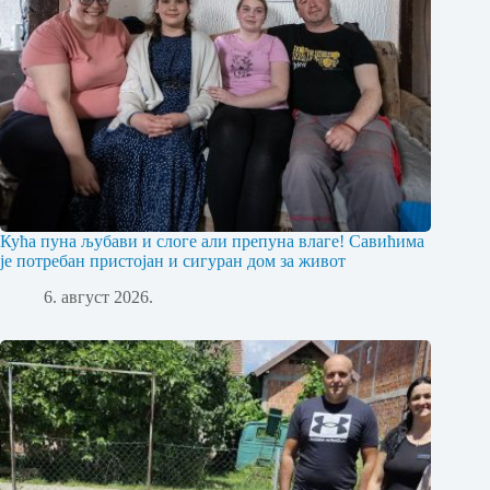
Кућа пуна љубави и слоге али препуна влаге! Савићима
је потребан пристојан и сигуран дом за живот
6. август 2026.