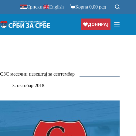
Прескочи
Српски
|
English
Корпа
0,00
рсд
на
ДОНИРАЈ
СЗС месечни извештај за септембар
3. октобар 2018.