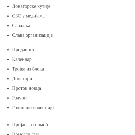
Донаторске кутије
СЗС у медијама
Сарадња
Слава организације
Продавница
Календар
Тројка из блока
Донатори
Проток новца
Рачуни
Годишњи извештаји
Пријава за помоћ
Помогли смо