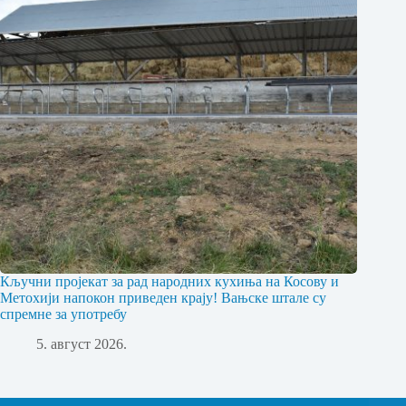
Кључни пројекат за рад народних кухиња на Косову и
Метохији напокон приведен крају! Вањске штале су
спремне за употребу
5. август 2026.