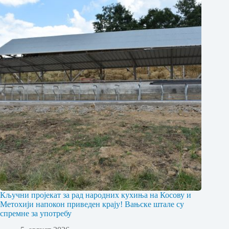
Кључни пројекат за рад народних кухиња на Косову и
Метохији напокон приведен крају! Вањске штале су
спремне за употребу