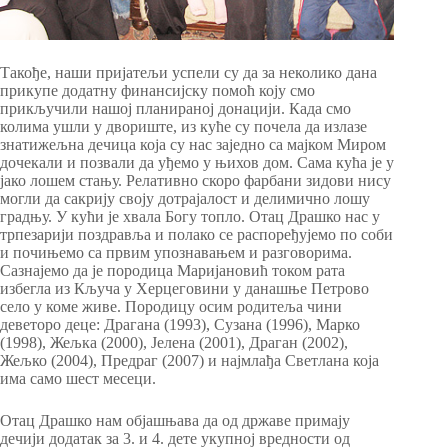
Такође, наши пријатељи успели су да за неколико дана
прикупе додатну финансијску помоћ коју смо
прикључили нашој планираној донацији. Када смо
колима ушли у двориште, из куће су почела да излазе
знатижељна дечица која су нас заједно са мајком Миром
дочекали и позвали да уђемо у њихов дом. Сама кућа је у
јако лошем стању. Релативно скоро фарбани зидови нису
могли да сакрију своју дотрајалост и делимично лошу
градњу. У кући је хвала Богу топло. Отац Драшко нас у
трпезарији поздравља и полако се распоређујемо по соби
и почињемо са првим упознавањем и разговорима.
Сазнајемо да је породица Маријановић током рата
избегла из Кључа у Херцеговини у данашње Петрово
село у коме живе. Породицу осим родитеља чини
деветоро деце: Драгана (1993), Сузана (1996), Марко
(1998), Жељка (2000), Јелена (2001), Драган (2002),
Жељко (2004), Предраг (2007) и најмлађа Светлана која
има само шест месеци.
Отац Драшко нам објашњава да од државе примају
дечији додатак за 3. и 4. дете укупној вредности од