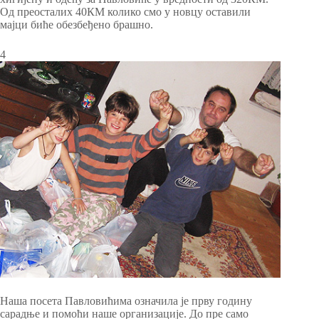
Од преосталих 40КМ колико смо у новцу оставили
мајци биће обезбеђено брашно.
4
Наша посета Павловићима означила је прву годину
сарадње и помоћи наше организације. До пре само