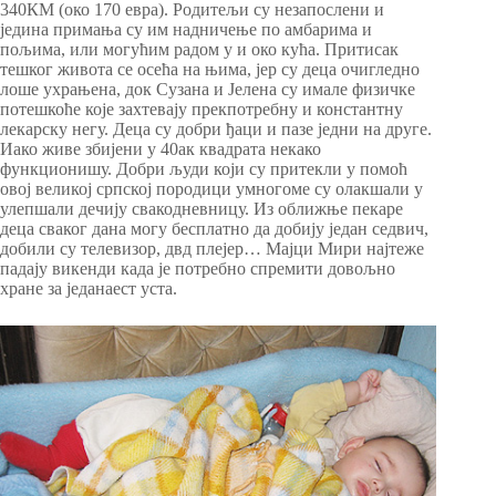
340КМ (око 170 евра). Родитељи су незапослени и
једина примања су им надничење по амбарима и
пољима, или могућим радом у и око кућа. Притисак
тешког живота се осећа на њима, јер су деца очигледно
лоше ухрањена, док Сузана и Јелена су имале физичке
потешкоће које захтевају прекпотребну и константну
лекарску негу. Деца су добри ђаци и пазе једни на друге.
Иако живе збијени у 40ак квадрата некако
функционишу. Добри људи који су притекли у помоћ
овој великој српској породици умногоме су олакшали у
улепшали дечију свакодневницу. Из оближње пекаре
деца сваког дана могу бесплатно да добију један седвич,
добили су телевизор, двд плејер… Мајци Мири најтеже
падају викенди када је потребно спремити довољно
хране за једанаест уста.