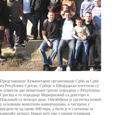
Представници Хуманитарне организације Срби за Србе
из Републике Српске, Србије и Швајцарске посетили су
и помогли две вишечлане српске породице у Републици
Српској и то породице Маријановић са деветоро и
Павловић са четворо деце. Обезбеђена је ургентна помоћ
у основним животним намирницима, и хигијени у
вредности од преко 600 евра, а било је и слаткиша за
најмлађу дечицу. Након што смо у раним јутарњим