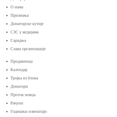
О нама
Признања
Донаторске кутије
СЗС у медијама
Сарадња
Слава организације
Продавница
Календар
Тројка из блока
Донатори
Проток новца
Рачуни
Годишњи извештаји