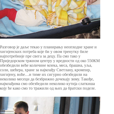
Разговор је даље текао у планирању неопходне хране и
хигијенских потреба које би у овом тренутку биле
најпотребније пре свега за децу. Па смо тако у
Приједорском тржном центру у вредности од око 550КМ
обезбедили веће количине млека, меса, брашна, уља,
соли, шећера, хране за најмлађу Светлану, кромпир,
хигијену, воће…и тиме их сигурно обезбедили на
неколико месеци да безбрижно дочекају зиму. Такође,
најмлађима смо обезбедили неколико кутија слаткиша
коју ће како смо то тражили од њих да братски поделе.