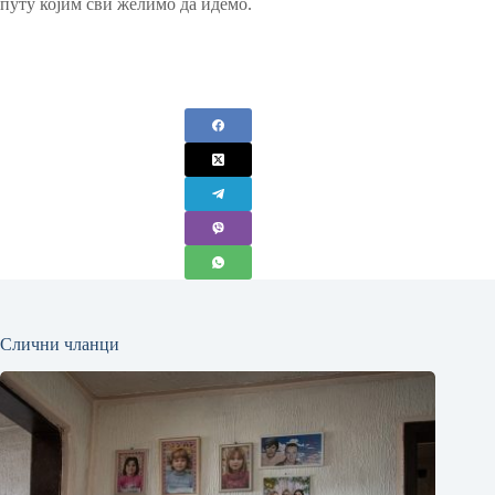
путу којим сви желимо да идемо.
Слични чланци