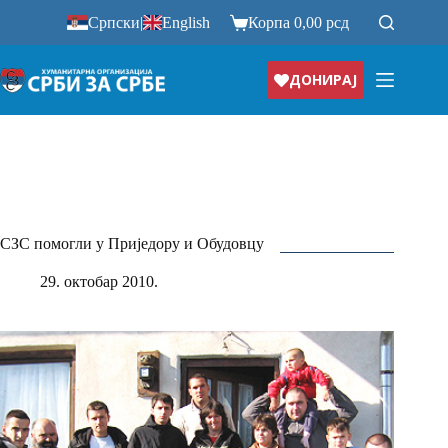
Прескочи
Српски
|
English
Корпа
0,00
рсд
на
ДОНИРАЈ
СЗС помогли у Приједору и Обудовцу
29. октобар 2010.