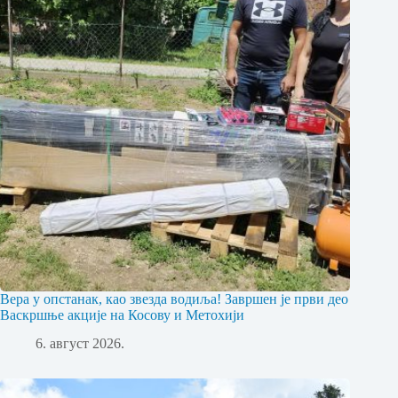
Вера у опстанак, као звезда водиља! Завршен је први део
Васкршње акције на Косову и Метохији
6. август 2026.