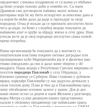
заједничког сликања поздравили се са њима уз обећање
да ћемо ускоро поново доћи и помоћи их. Са оцем
Драшком смо договорили набавку малог млина за
шотирање који ће му бити испоручен за неколико дана и
са којим ће моћи даље да ради и приходује за своју
породицу. Отац је вољан да се прихвати апсолутно било
чега да ради, па ћемо у следећој акцији покушати да
набавимо алат и оруђе за обраду земље и сечу дрва. Наш
утисак јесте да је овој породици апсолутно свака помоћ
преко потребна.
Наша организација ће покушати да у контакту са
општинским властима покрене питање доградње или
проширивање куће Маријановића јер је и физички јако
тешко изводљиво да сви и даље живе збијени у 40
квадрата. Наша акција у Републици Српској завршава се
посетом
породици Павловић
у селу Обудовци, у
близини границе са Србијом. Иако стижемо у дубоком
мраку, најмлађи Павловићи су нас радосно дочекали у
свом топлом дому. План је био да и Павловићима пред
зиму обезбедимо основне залихе у храни. Док је део
наше екипе остао са децом и оцем Жељком у разговору,
мајка Митра са још двојицом наших представника
одлази у оближњу продавницу где набављамо храну,
хигијену и одећу за Павловиће у вредности од 320КМ.