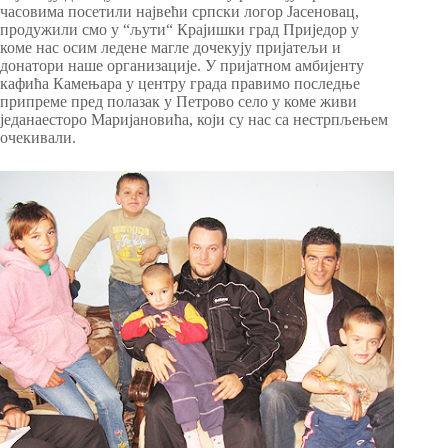
часовима посетили највећи српски логор Јасеновац,
продужили смо у “љути“ Крајишки град Приједор у
коме нас осим ледене магле дочекују пријатељи и
донатори наше организације. У пријатном амбијенту
кафића Камењара у центру града правимо последње
припреме пред полазак у Петрово село у коме живи
једанаесторо Маријановића, који су нас са нестрпљењем
очекивали.