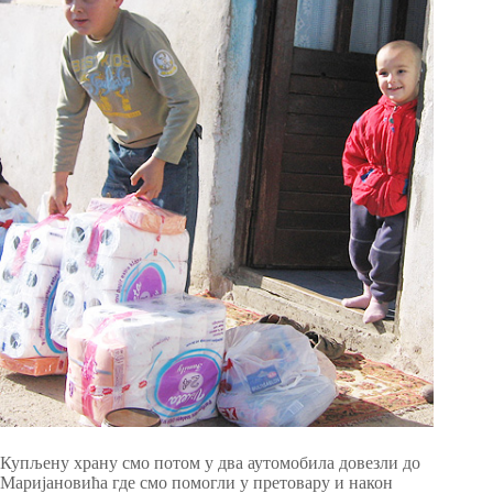
Купљену храну смо потом у два аутомобила довезли до
Маријановића где смо помогли у претовару и након