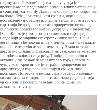
годину дана Павловићи су имали кућу која је
прокишњавала, продувавала, ужасно тешку материјалну
и социјалну ситуацију. Данас пак ствари су се поправиле
на боље. Кућа је употпуности сређена, окречена,
постављене унутрашње изолације а подигнут је и горњи
спрат који ће до даљњег остати привремено огољен док
се прикупе средства за његову доградњу и завршетак.
Отац Жељко је у потрази за послом као и најстарији син
Владо који је завршио електротехничку школу. Наша
организација ће покушати да утиче на општинске власти
како би се омогућило запослење сину Влади што би
драстично олакшало Павловићима свакодневне животне
тешкоће са којима се сусрећу. Такође, обишли смо и
окућницу где се налази мала штала у којој Павловићи
чувају козе. Кров штале је изграђен привремено од
дрвених греда које прокишњавају и свакодневно
пропадају. Потребна је велика сума новца од неколико
хиљада марака са којом би се сама штала уредила и која
би се касније проширила већим бројем домаћих
животиња за узгој.