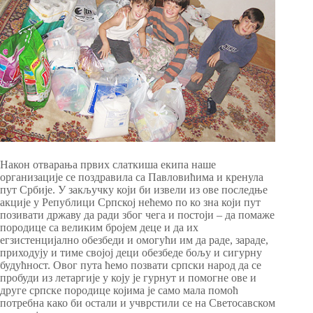
Након отварања првих слаткиша екипа наше
организације се поздравила са Павловићима и кренула
пут Србије. У закључку који би извели из ове последње
акције у Републици Српској нећемо по ко зна који пут
позивати државу да ради због чега и постоји – да помаже
породице са великим бројем деце и да их
егзистенцијално обезбеди и омогући им да раде, зараде,
приходују и тиме својој деци обезбеде бољу и сигурну
будућност. Овог пута ћемо позвати српски народ да се
пробуди из летаргије у коју је гурнут и помогне ове и
друге српске породице којима је само мала помоћ
потребна како би остали и учврстили се на Светосавском