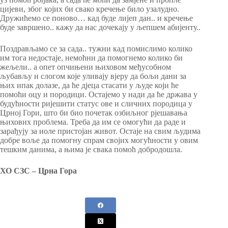
цијеви, због којих би свако кречење било узалудно.
Дружићемо се поново… кад буде лијеп дан.. и кречење
буде завршено.. кажу да нас дочекају у љепшем абијенту..
Поздрављамо се за сада.. тужни кад помислимо колико
им тога недостаје, немоћни да помогнемо колико би
жељели.. а опет опчињени њиховом међусобном
љубављу и слогом које уливају вјеру да бољи дани за
њих ипак долазе, да ће дјеца стасати у људе који ће
помоћи оцу и породици. Остајемо у нади да ће држава у
будућности ријешити статус ове и сличних породица у
Црној Гори, што би био почетак озбиљног рјешавања
њихових проблема. Треба да им се омогући да раде и
зарађују за иоле пристојан живот. Остаје на свим људима
добре воље да помогну спрам својих могућности у овим
тешким данима, а њима је свака помоћ добродошла.
ХО СЗС – Црна Гора