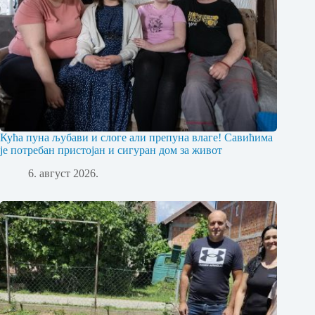
Кућа пуна љубави и слоге али препуна влаге! Савићима
је потребан пристојан и сигуран дом за живот
6. август 2026.