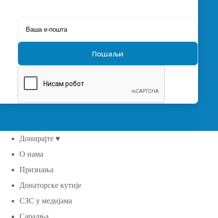
Донирајте ♥
О нама
Признања
Донаторске кутије
СЗС у медијама
Сарадња