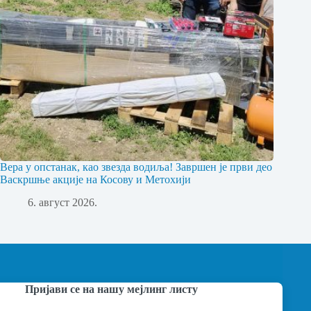
Вера у опстанак, као звезда водиља! Завршен је први део
Васкршње акције на Косову и Метохији
6. август 2026.
Пријави се на нашу мејлинг листу