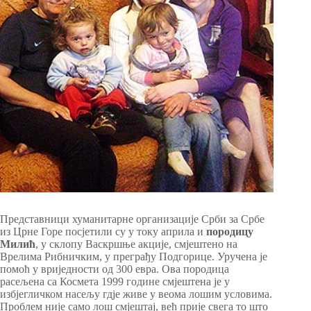
Представници хуманитарне организације Срби за Србе
из Црне Горе посјетили су у току априла и
породицу
Милић
, у склопу Васкршње акције, смјештено на
Врелима Рибничким, у преграђу Подгорице. Уручена је
помоћ у вриједности од 300 евра. Ова породица
расељена са Космета 1999 године смјештена је у
избјегличком насељу гдје живе у веома лошим условима.
Проблем није само лош смјештај, већ прије свега то што