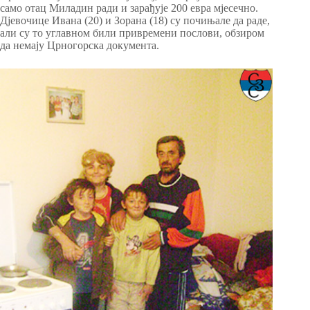
само отац Миладин ради и зарађује 200 евра мјесечно.
Дјевочице Ивана (20) и Зорана (18) су почињале да раде,
али су то углавном били привремени послови, обзиром
да немају Црногорска документа.