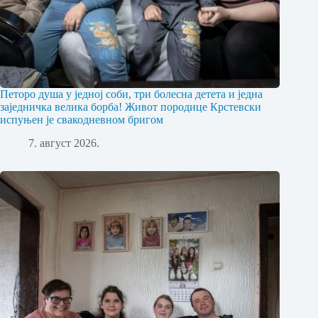
Петоро душа у једној соби, три болесна детета и једна
заједничка велика борба! Живот породице Крстевски
испуњен је свакодневном бригом
7. август 2026.