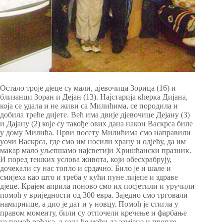
Остало троје дјеце су мали, дјевочица Зорица (16) и
близанци Зоран и Дејан (13). Најстарија кћерка Дијана,
која се удала и не живи са Милићима, се породила и
добила треће дијете. Већ има двије дјевочице Дејану (3)
и Дајану (2) које су такође ових дана након Васкрса биле
у дому Милића. Први посету Милићима смо направили
уочи Васкрса, где смо им носили храну и одјећу, да им
макар мало уљепшамо најсветији Хришћански празник.
И поред тешких услова живота, који обесхрабрују,
дочекали су нас топло и срдачно. Било је и шале и
смијеха као што и треба у кући пуне лијепе и здраве
дјеце. Крајем априла поново смо их посјетили и уручили
помоћ у вриједности од 300 евра. Заједно смо трговали
намирнице, а дио је дат и у новцу. Помоћ је стигла у
правом моменту, били су отпочели кречење и фарбање
уз помоћ рођака, а сада ће моћи да замјене и пропле