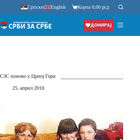
Прескочи
Српски
|
English
Корпа
0,00
рсд
на
ДОНИРАЈ
СЗС поново у Црној Гори
25. април 2010.