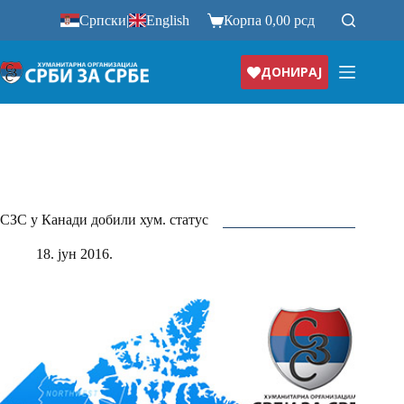
Прескочи
Српски
|
English
Корпа
0,00
рсд
на
ДОНИРАЈ
СЗС у Канади добили хум. статус
18. јун 2016.