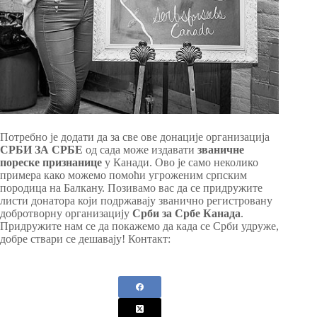
Потребно је додати да за све ове донације организација
СРБИ ЗА СРБЕ
од сада може издавати
званичне
пореске признанице
у Канади. Ово је само неколико
примера како можемо помоћи угроженим српским
породица на Балкану. Позивамо вас да се придружите
листи донатора који подржавају званично регистровану
добротворну организацију
Срби за Србе Канада
.
Придружите нам се да покажемо да када се Срби удруже,
добре ствари се дешавају! Контакт: