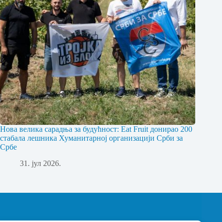
Нова велика сарадња за будућност: Eat Fruit донирао 200
стабала лешника Хуманитарној организацији Срби за
Србе
31. јул 2026.