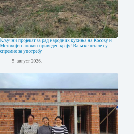
Кључни пројекат за рад народних кухиња на Косову и
Метохији напокон приведен крају! Вањске штале су
спремне за употребу
5. август 2026.