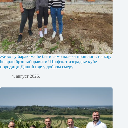
Живот у баракама ће бити само далека прошлост, на коју
ће врло брзо заборавити! Пројекат изградње куће
породици Дашић иде у добром смеру
4. август 2026.