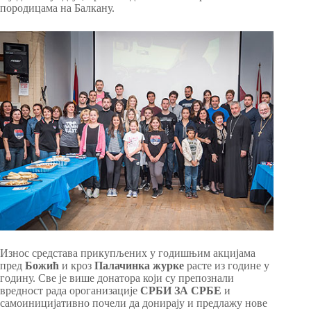
породицама на Балкану.
Износ средстава прикупљених у годишњим акцијама
пред
Божић
и кроз
Палачинка журке
расте из године у
годину. Све је више донатора који су препознали
вредност рада ороганизације
СРБИ ЗА СРБЕ
и
самоиницијативно почели да донирају и предлажу нове