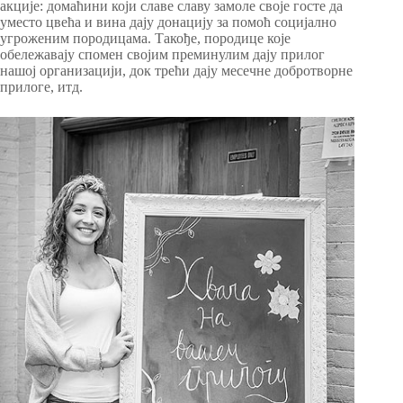
акције: домаћини који славе славу замоле своје госте да
уместо цвећа и вина дају донацију за помоћ социјално
угроженим породицама. Такође, породице које
обележавају спомен својим преминулим дају прилог
нашој организацији, док трећи дају месечне добротворне
прилоге, итд.