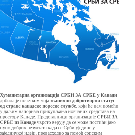
Хуманитарна организација СРБИ ЗА СРБЕ
у Канади
добила је почетком маја
званични добротворни статус
од стране канадске пореске службе
, који ће нам помоћи
у даљим напорима прикупљања новчаних средстава на
простору Канаде. Представници организације
СРБИ ЗА
СРБЕ из Канаде
чврсто верују да се може постићи јако
пуно добрих резултата када се Срби уједине у
заједничкој идеји, превасходно за помоћ српским