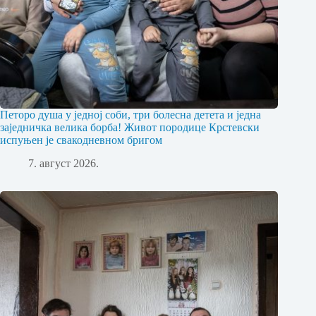
Петоро душа у једној соби, три болесна детета и једна
заједничка велика борба! Живот породице Крстевски
испуњен је свакодневном бригом
7. август 2026.