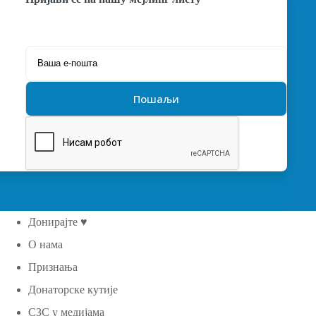
Донирајте ♥
О нама
Признања
Донаторске кутије
СЗС у медијама