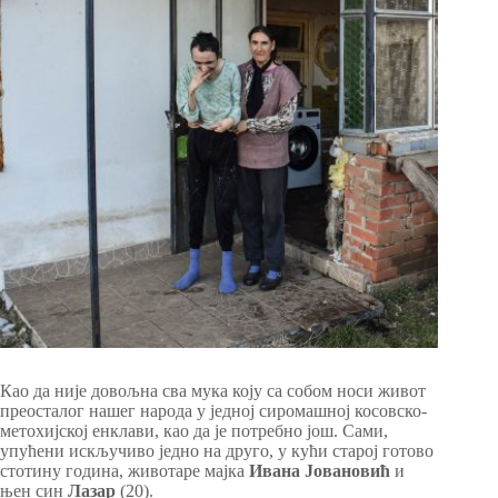
Као да није довољна сва мука коју са собом носи живот
преосталог нашег народа у једној сиромашној косовско-
метохијској енклави, као да је потребно још. Сами,
упућени искључиво једно на друго, у кући старој готово
стотину година, животаре мајка
Ивана
Јовановић
и
њен син
Лазар
(20).