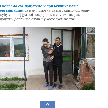
Позивамо све пријатеље и приложнике наше
организације
,
да нам помогну да изградимо још једну
кућу у нашој јужној покрајини, и самим тим дамо
додатни допринос очувању косовског завета!