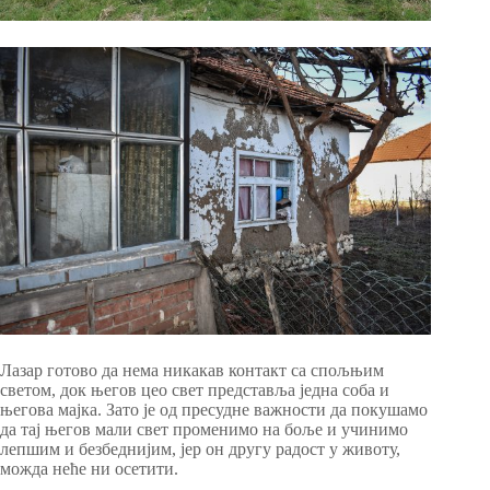
Лазар готово да нема никакав контакт са спољњим
светом, док његов цео свет представља једна соба и
његова мајка. Зато је од пресудне важности да покушамо
да тај његов мали свет променимо на боље и учинимо
лепшим и безбеднијим, јер он другу радост у животу,
можда неће ни осетити.