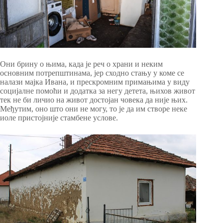
Они брину о њима, када је реч о храни и неким
основним потрепштинама, јер сходно стању у коме се
налази мајка Ивана, и прескромним примањима у виду
социјалне помоћи и додатка за негу детета, њихов живот
тек не би личио на живот достојан човека да није њих.
Међутим, оно што они не могу, то је да им створе неке
иоле пристојније стамбене услове.