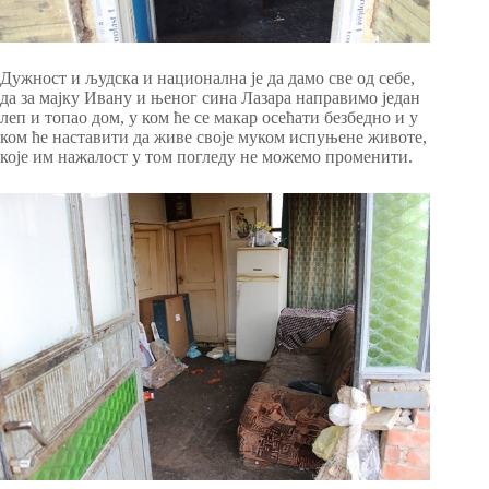
Дужност и људска и национална је да дамо све од себе,
да за мајку Ивану и њеног сина Лазара направимо један
леп и топао дом, у ком ће се макар осећати безбедно и у
ком ће наставити да живе своје муком испуњене животе,
које им нажалост у том погледу не можемо променити.