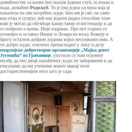
домаћинству са њима био њихов једини стуб, ослонац и
нада, домаћин
Родољуб
. То је још једна од мука која је
навалила на ове несрећне људе. Био им је све, не само
као отац и супруг, већ као једини радно способан члан
који је могао да обезбеди какву-такву егзистенцију и да
се побрине о њима. Није издржао. Пре пет година се
упокојио и оставио Ивану и Лазара на вољу Божију и
бригу осталим добрим људима којих несумњиво има. А
ти добри људи, оличени превасходно у лику и делу
епархијске добротворне организације „Мајка девет
Југовића“ из Грачанице
, упутили су нам огромну
молбу, да ово двоје напаћених људи не заборавимо и да
покушамо да им учинимо живот макар иоле
достојанственијим него што је сада.