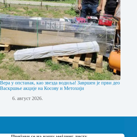
Вера у опстанак, као звезда водиља! Завршен је први део
Васкршње акције на Косову и Метохији
6. август 2026.
Пријави се на нашу мејлинг листу