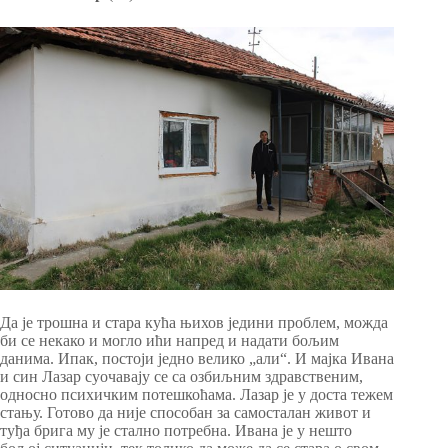
Да је трошна и стара кућа њихов једини проблем, можда
би се некако и могло ићи напред и надати бољим
данима. Ипак, постоји једно велико „али“. И мајка Ивана
и син Лазар суочавају се са озбиљним здравственим,
односно психичким потешкоћама. Лазар је у доста тежем
стању. Готово да није способан за самосталан живот и
туђа брига му је стално потребна. Ивана је у нешто