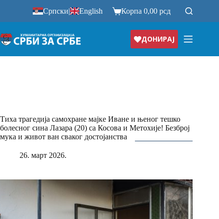
Прескочи
Српски
|
English
Корпа
0,00
рсд
на
ДОНИРАЈ
Тиха трагедија самохране мајке Иване и њеног тешко
болесног сина Лазара (20) са Косова и Метохије! Безброј
мука и живот ван сваког достојанства
26. март 2026.