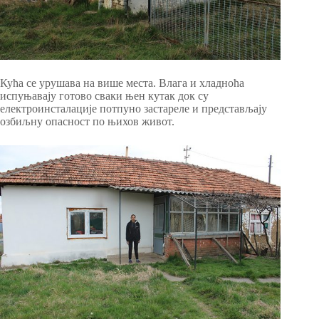
Кућа се урушава на више места. Влага и хладноћа
испуњавају готово сваки њен кутак док су
електроинсталације потпуно застареле и представљају
озбиљну опасност по њихов живот.