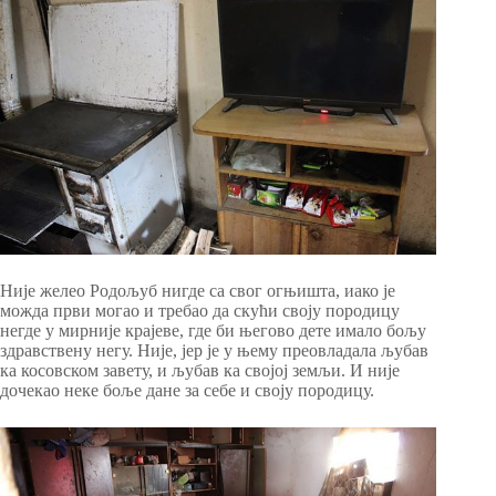
Није желео Родољуб нигде са свог огњишта, иако је
можда први могао и требао да скући своју породицу
негде у мирније крајеве, где би његово дете имало бољу
здравствену негу. Није, јер је у њему преовладала љубав
ка косовском завету, и љубав ка својој земљи. И није
дочекао неке боље дане за себе и своју породицу.