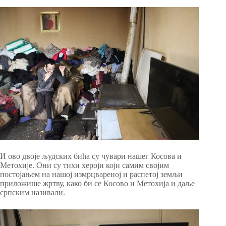
И ово двоје људских бића су чувари нашег Косова и
Метохије. Они су тихи хероји који самим својим
постојањем на нашој измрцвареној и распетој земљи
приложише жртву, како би се Косово и Метохија и даље
српским називали.