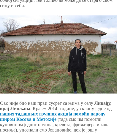
бољој ситуацији, тек толико да може да се стара о свом
сину и себи.
Ово није био наш први сусрет са њима у селу
Ливађу,
крај Липљана
. Крајем 2014. године, у склопу једне од
наших тадашњих групних акција помоћи народу
широм Косова и Метохије
(тада смо им помогли
куповином једног ормана, кревета, фрижидера и кока
носиља), упознали смо Јовановиће, док је још у