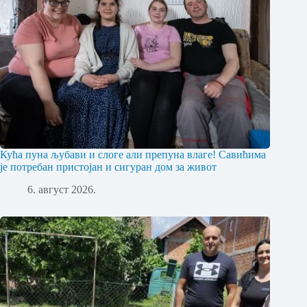
Кућа пуна љубави и слоге али препуна влаге! Савићима
је потребан пристојан и сигуран дом за живот
6. август 2026.