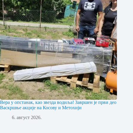
Вера у опстанак, као звезда водиља! Завршен је први део
Васкршње акције на Косову и Метохији
6. август 2026.