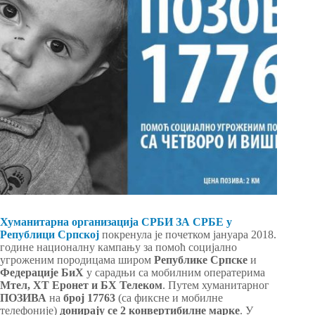
Хуманитарна организација СРБИ ЗА СРБЕ у
Републици Српској
покренула је почетком јануара 2018.
године националну кампању за помоћ социјално
угроженим породицама широм
Републике Српске
и
Федерације БиХ
у сарадњи са мобилним оператерима
Мтел, ХТ Еронет и БХ Телеком
. Путем хуманитарног
ПОЗИВА
на
број 17763
(са фиксне и мобилне
телефоније)
донирају се 2 конвертибилне марке
. У