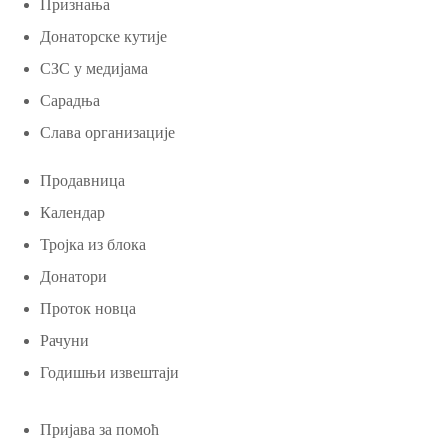
Признања
Донаторске кутије
СЗС у медијама
Сарадња
Слава организације
Продавница
Календар
Тројка из блока
Донатори
Проток новца
Рачуни
Годишњи извештаји
Пријава за помоћ