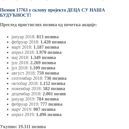
Позови 17763 у склопу пројекта ДЕЦА СУ НАША
БУДУЋНОСТ!
Преглед пристиглих позива од почетка акције:
јануар 2018:
813 позива
фебруар 2018:
1.420 позива
март 2018:
1.187 позива
април 2018:
1.970 позива
мај 2018:
1.349 позива
јун 2018:
2.269 позива
јул 2018:
1.109 позива
август 2018:
759 позива
септембар 2018:
736 позива
октобар 2018:
1.152 позива
новембар 2018:
582 позива
децембар 2018:
2.001 позив
јануар 2019:
784 позива
фебруар 2019:
777 позива
март 2019:
907 позива
април 2019:
1.496 позива
Укупно: 19.311 позивa