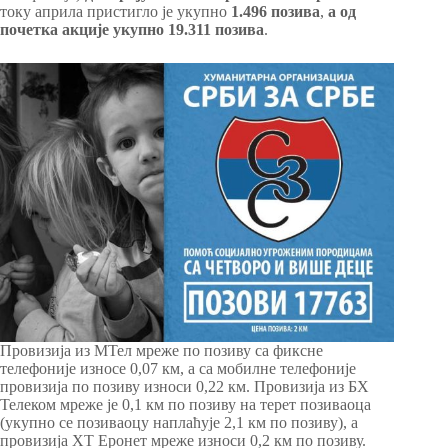
току априла пристигло је укупно
1.496 позива
,
а од
почетка акције укупно 19.311 позива
.
Провизија из МТел мреже по позиву са фиксне
телефоније износе 0,07 км, а са мобилне телефоније
провизија по позиву износи 0,22 км. Провизија из БХ
Телеком мреже је 0,1 км по позиву на терет позиваоца
(укупно се позиваоцу наплаћује 2,1 км по позиву), а
провизија ХТ Еронет мреже износи 0,2 км по позиву.