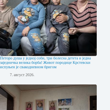
Петоро душа у једној соби, три болесна детета и једна
заједничка велика борба! Живот породице Крстевски
испуњен је свакодневном бригом
7. август 2026.