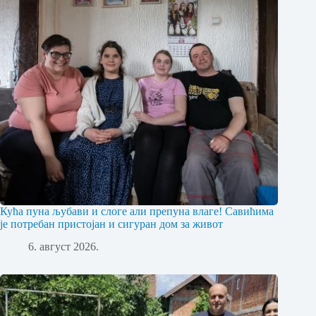
Кућа пуна љубави и слоге али препуна влаге! Савићима
је потребан пристојан и сигуран дом за живот
6. август 2026.