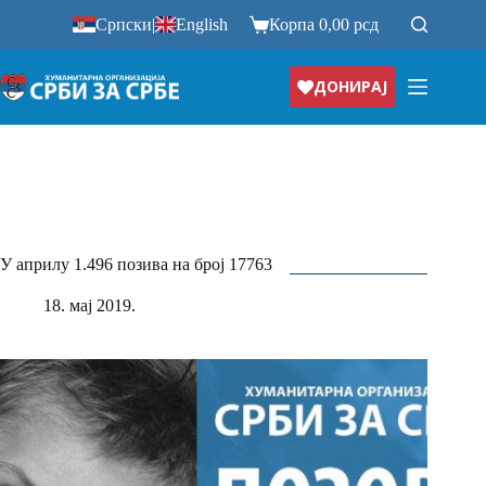
Прескочи
Српски
|
English
Корпа
0,00
рсд
на
ДОНИРАЈ
У априлу 1.496 позива на број 17763
18. мај 2019.