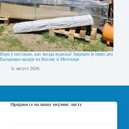
Вера у опстанак, као звезда водиља! Завршен је први део
Васкршње акције на Косову и Метохији
6. август 2026.
Пријави се на нашу мејлинг листу