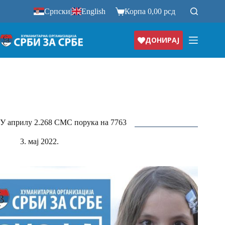
Прескочи
Српски
|
English
Корпа
0,00
рсд
на
ДОНИРАЈ
У априлу 2.268 СМС порука на 7763
3. мај 2022.