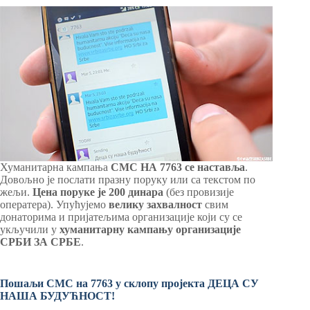
Хуманитарна кампања
СМС НА 7763 се наставља
.
Довољно је послати празну поруку или са текстом по
жељи.
Цена поруке је 200 динара
(без провизије
оператера). Упућујемо
велику
захвалност
свим
донаторима и пријатељима организације који су се
укључили у
хуманитарну кампању организације
СРБИ ЗА СРБЕ
.
Пошаљи СМС на 7763 у склопу пројекта ДЕЦА СУ
НАША БУДУЋНОСТ!