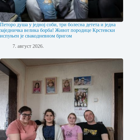
Петоро душа у једној соби, три болесна детета и једна
заједничка велика борба! Живот породице Крстевски
испуњен је свакодневном бригом
7. август 2026.