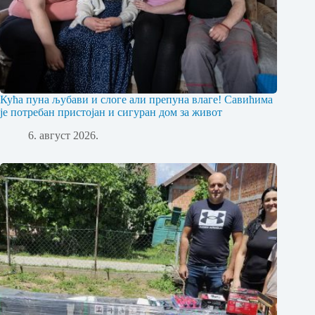
Кућа пуна љубави и слоге али препуна влаге! Савићима
је потребан пристојан и сигуран дом за живот
6. август 2026.