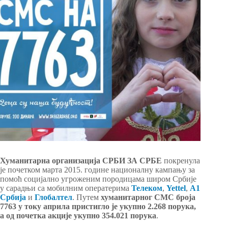
Хуманитарна организација СРБИ ЗА СРБЕ
покренула
је почетком марта 2015. године националну кампању за
помоћ социјално угроженим породицама широм Србије
у сарадњи са мобилним оператерима
Телеком
,
Yettel
,
А1
Србија
и
Глобалтел
. Путем
хуманитарног СМС броја
7763
у току априла пристигло је укупно 2.268 порука,
а од почетка акције укупно 354.021 порука
.