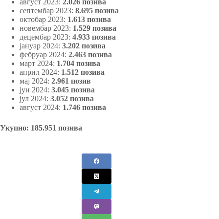
август 2023:
2.026 позива
септембар 2023:
8.695 позива
октобар 2023:
1.613 позива
новембар 2023:
1.529 позива
децембар 2023:
4.933 позива
јануар 2024:
3.202 позива
фебруар 2024:
2.463 позива
март 2024:
1.704 позива
април 2024:
1.512 позива
мај 2024:
2.961 позив
јун 2024:
3.045 позива
јул 2024:
3.052 позива
август 2024:
1.746 позива
Укупно: 185.951 позива