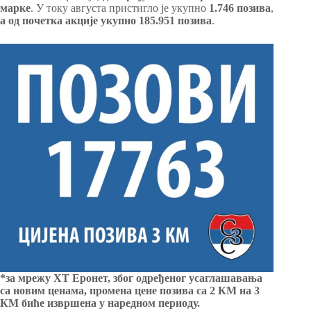
марке
. У току августа пристигло је укупно
1.746 позива
,
а од почетка акције укупно 185.951 позива
.
*за мрежу ХТ Еронет, због одређеног усаглашавања
са новим ценама, промена цене позива са 2 КМ на 3
КМ биће извршена у наредном периоду.