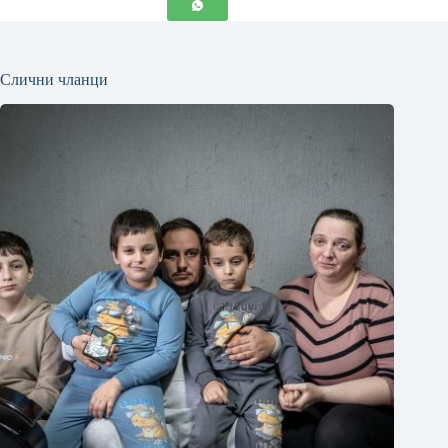
Слични чланци