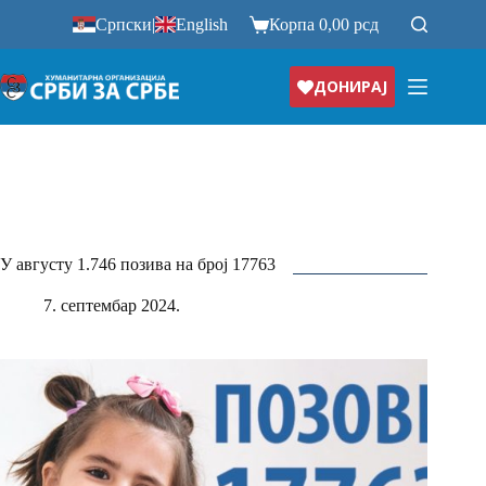
Прескочи
Српски
|
English
Корпа
0,00
рсд
на
ДОНИРАЈ
У августу 1.746 позива на број 17763
7. септембар 2024.