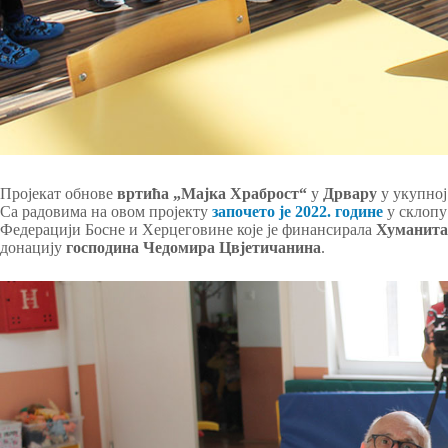
Пројекат обнове
вртића „Мајка Храброст“
у
Дрвару
у укупној
Са радовима на овом пројекту
започето је 2022. године
у склопу
Федерацији Босне и Херцеговине које је финансирала
Хуманита
донацију
господина Чедомира Цвјетичанина
.