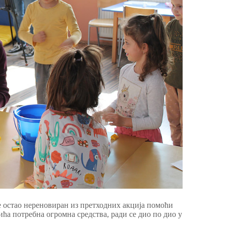
е остао нереновиран из претходних акција помоћи
ћа потребна огромна средства, ради се дио по дио у