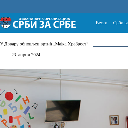
Прескочи
на
Вести
Срби з
У Дрвару обновљен вртић „Мајка Храброст“
23. април 2024.