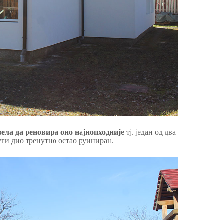
ела да реновира оно најнопходније
тј. један од два
руги дио тренутно остао руиниран.