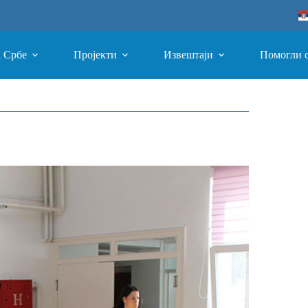
а Србе
Пројекти
Извештаји
Помогли 