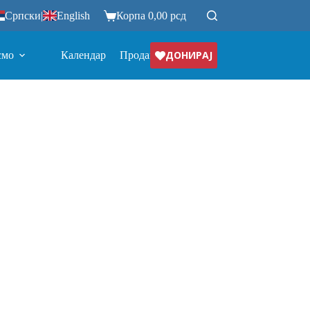
Српски
|
English
Корпа
0,00
рсд
ДОНИРАЈ
смо
Календар
Продавница