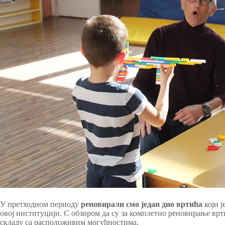
У претходном периоду
реновирали смо један дио вртића
који ј
овој институцији. С обзиром да су за комплетно реновирање врти
складу са расположивим могућностима.