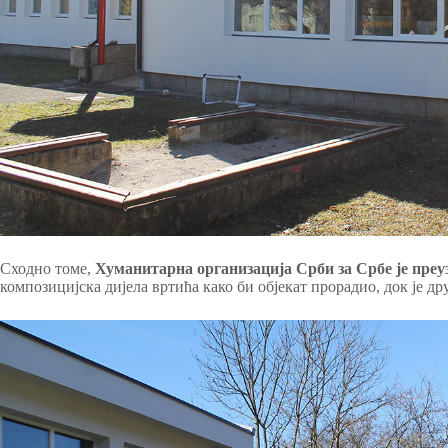
Сходно томе,
Хуманитарна организација Срби за Србе је преуз
композицијска дијела вртића како би објекат прорадио, док је д