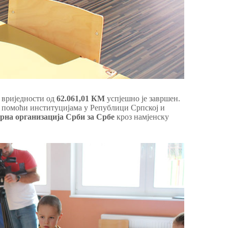
 вриједности од
62.061,01 КМ
успјешно је завршен.
 помоћи институцијама у Републици Српској и
рна организација Срби за Србе
кроз намјенску