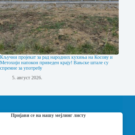
Кључни пројекат за рад народних кухиња на Косову и
Метохији напокон приведен крају! Вањске штале су
спремне за употребу
5. август 2026.
Пријави се на нашу мејлинг листу