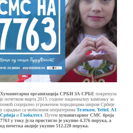
Хуманитарна организација СРБИ ЗА СРБЕ
покренула
је почетком марта 2015. године националну кампању за
помоћ социјално угроженим породицама широм Србије
у сарадњи са мобилним оператерима
Телеком
,
Yettel
,
А1
Србија
и
Глобалтел
. Путем
хуманитарног СМС броја
7763
у току јула пристигло је укупно 4.376 порука, а
од почетка акције укупно 512.228 порука.