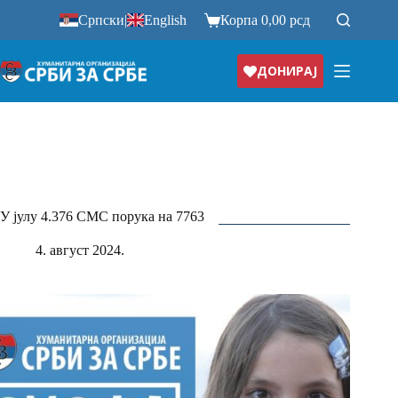
Прескочи
Српски
|
English
Корпа
0,00
рсд
на
ДОНИРАЈ
У јулу 4.376 СМС порука на 7763
4. август 2024.