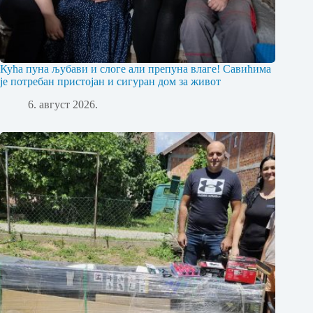
Кућа пуна љубави и слоге али препуна влаге! Савићима
је потребан пристојан и сигуран дом за живот
6. август 2026.