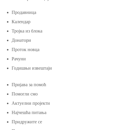
Продавница
Календар
Тројка из блока
Донатори
Проток новца
Рачуни
Годишњи извештаји
Пријава за помоћ
Помогли смо
Актуелни пројекти
Најчешћа питања
Придружите се