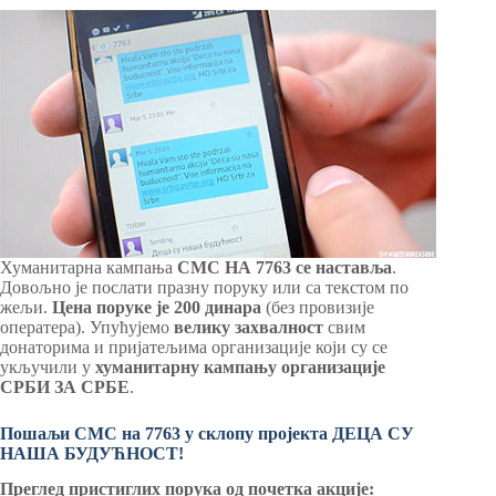
Хуманитарна кампања
СМС НА 7763 се наставља
.
Довољно је послати празну поруку или са текстом по
жељи.
Цена поруке је 200 динара
(без провизије
оператера). Упућујемо
велику
захвалност
свим
донаторима и пријатељима организације који су се
укључили у
хуманитарну кампању организације
СРБИ ЗА СРБЕ
.
Пошаљи СМС на 7763 у склопу пројекта ДЕЦА СУ
НАША БУДУЋНОСТ!
Преглед пристиглих порука од почетка акције: