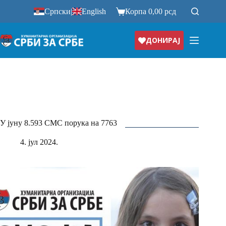
Прескочи
Српски
|
English
Корпа
0,00
рсд
на
ДОНИРАЈ
У јуну 8.593 СМС порука на 7763
4. јул 2024.