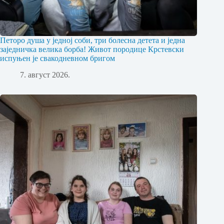
Петоро душа у једној соби, три болесна детета и једна
заједничка велика борба! Живот породице Крстевски
испуњен је свакодневном бригом
7. август 2026.