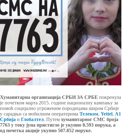
Хуманитарна организација СРБИ ЗА СРБЕ
покренула
је почетком марта 2015. године националну кампању за
помоћ социјално угроженим породицама широм Србије
у сарадњи са мобилним оператерима
Телеком
,
Yettel
,
А1
Србија
и
Глобалтел
. Путем
хуманитарног СМС броја
7763
у току јуна пристигло је укупно 8.593 порука, а
од почетка акције укупно 507.852 поруке.