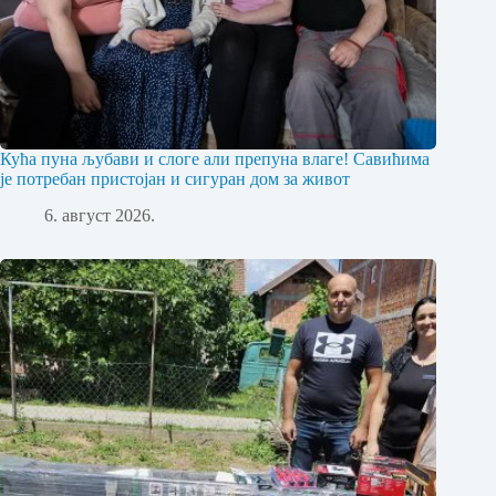
Кућа пуна љубави и слоге али препуна влаге! Савићима
је потребан пристојан и сигуран дом за живот
6. август 2026.