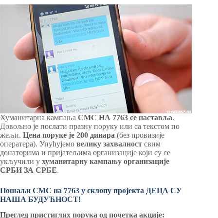
Хуманитарна кампања
СМС НА 7763 се наставља
.
Довољно је послати празну поруку или са текстом по
жељи.
Цена поруке је 200 динара
(без провизије
оператера). Упућујемо
велику
захвалност
свим
донаторима и пријатељима организације који су се
укључили у
хуманитарну кампању организације
СРБИ ЗА СРБЕ
.
Пошаљи СМС на 7763 у склопу пројекта ДЕЦА СУ
НАША БУДУЋНОСТ!
Преглед пристиглих порука од почетка акције: