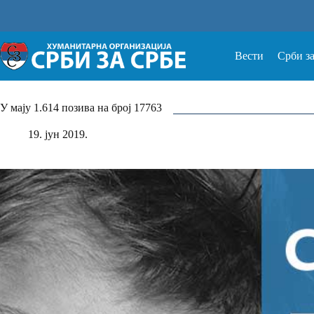
Прескочи
на
Вести
Срби з
У мају 1.614 позива на број 17763
19. јун 2019.