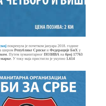
ској
покренула је почетком јануара 2018. године
ма широм
Републике Српске
и
Федерације БиХ
у
еком
. Путем хуманитарног
ПОЗИВА
на
број 17763
 марке
. У току маја пристигло је укупно
1.614