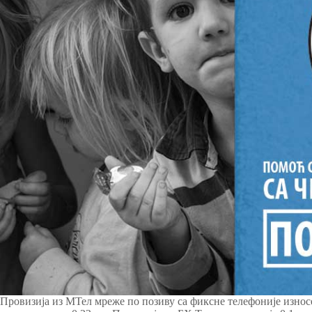
Провизија из МТел мреже по позиву са фиксне телефоније износе