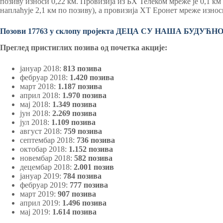
позиву износи 0,22 км. Провизија из БХ Телеком мреже је 0,1 км
наплаћује 2,1 км по позиву), а провизија ХТ Еронет мреже износи
Позови 17763 у склопу пројекта ДЕЦА СУ НАША БУДУЋН
Преглед пристиглих позива од почетка акције:
јануар 2018:
813 позива
фебруар 2018:
1.420 позива
март 2018:
1.187 позива
април 2018:
1.970 позива
мај 2018:
1.349 позива
јун 2018:
2.269 позива
јул 2018:
1.109 позива
август 2018:
759 позива
септембар 2018:
736 позива
октобар 2018:
1.152 позива
новембар 2018:
582 позива
децембар 2018:
2.001 позив
јануар 2019:
784 позива
фебруар 2019:
777 позива
март 2019:
907 позива
април 2019:
1.496 позива
мај 2019:
1.614 позива