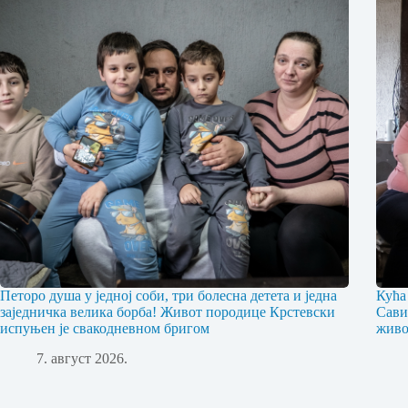
Петоро душа у једној соби, три болесна детета и једна
Кућа
заједничка велика борба! Живот породице Крстевски
Сави
испуњен је свакодневном бригом
живо
7. август 2026.