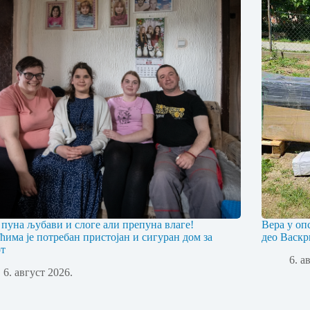
 пуна љубави и слоге али препуна влаге!
Вера у оп
ћима је потребан пристојан и сигуран дом за
део Васкр
т
6. а
6. август 2026.