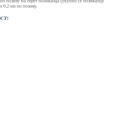
 по позиву на терет позиваоца (укупно се позиваоцу
 0,2 км по позиву.
ОСТ!