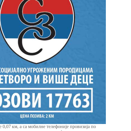
 0,07 км, а са мобилне телефоније провизија по