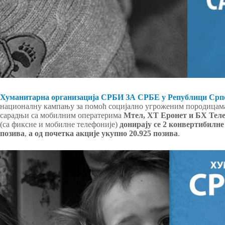
Хуманитарна организација СРБИ ЗА СРБЕ у Републици Срп
националну кампању за помоћ социјално угроженим породица
сарадњи са мобилним оператерима
Мтел, ХТ Еронет и БХ Тел
(са фиксне и мобилне телефоније)
донирају се 2 конвертибилне
позива
,
а од почетка акције укупно 20.925 позива
.