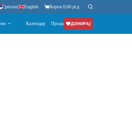
Српски
|
English
Корпа
0,00
рсд
ДОНИРАЈ
смо
Календар
Продавница