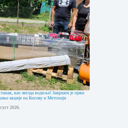
станак, као звезда водиља! Завршен је први
шње акције на Косову и Метохији
вгуст 2026.