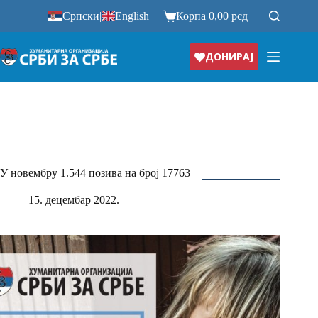
Прескочи
Српски
|
English
Корпа
0,00
рсд
на
ДОНИРАЈ
У новембру 1.544 позивa на број 17763
15. децембар 2022.