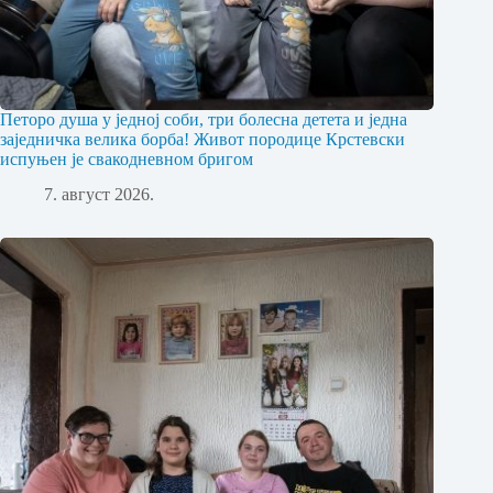
Петоро душа у једној соби, три болесна детета и једна
заједничка велика борба! Живот породице Крстевски
испуњен је свакодневном бригом
7. август 2026.