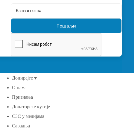
Донирајте ♥
О нама
Признања
Донаторске кутије
СЗС у медијама
Сарадња