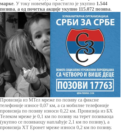
марке
. У току новембра пристигло је укупно
1.544
позива
,
а од почетка акције укупно 115.072 позива
.
Провизија из МТел мреже по позиву са фиксне
телефоније износе 0,07 км, а са мобилне телефоније
провизија по позиву износи 0,22 км. Провизија из БХ
Телеком мреже је 0,1 км по позиву на терет позиваоца
(укупно се позиваоцу наплаћује 2,1 км по позиву), а
провизија ХТ Еронет мреже износи 0,2 км по позиву.