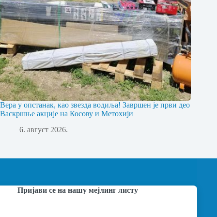
Вера у опстанак, као звезда водиља! Завршен је први део
Васкршње акције на Косову и Метохији
6. август 2026.
Пријави се на нашу мејлинг листу