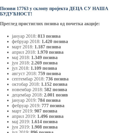
Позови 17763 у склопу пројекта ДЕЦА СУ НАША
БУДУЋНОСТ!
Преглед пристиглих позива од почетка акције:
јануар 2018:
813 позива
фебруар 2018:
1.420 позива
март 2018:
1.187 позива
април 2018:
1.970 позива
мај 2018:
1.349 позива
јун 2018:
2.269 позива
јул 2018:
1.109 позива
август 2018:
759 позива
септембар 2018:
736 позива
октобар 2018:
1.152 позива
новембар 2018:
582 позива
децембар 2018:
2.001 позив
јануар 2019:
784 позива
фебруар 2019:
777 позива
март 2019:
907 позива
април 2019:
1.496 позива
мај 2019:
1.614 позива
јун 2019:
1.908 позива
јул 2019:
896 позива