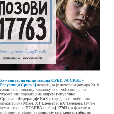
Хуманитарна организација СРБИ ЗА СРБЕ у
Републици Српској
покренула је почетком јануара 2018.
године националну кампању за помоћ социјално
угроженим породицама широм
Републике
Српске
и
Федерације БиХ
у сарадњи са мобилним
оператерима
Мтел, ХТ Еронет и БХ Телеком
. Путем
хуманитарног
ПОЗИВА
на
б
рој 17763
(са фиксне и
мобилне телефоније)
донирају се 2 конвертибилне