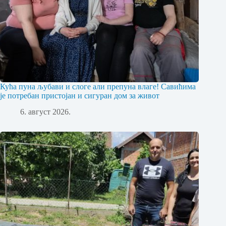
Кућа пуна љубави и слоге али препуна влаге! Савићима
је потребан пристојан и сигуран дом за живот
6. август 2026.