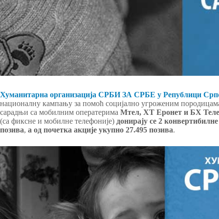
Хуманитарна организација СРБИ ЗА СРБЕ у Републици Срп
националну кампању за помоћ социјално угроженим породица
сарадњи са мобилним оператерима
Мтел, ХТ Еронет и БХ Тел
(са фиксне и мобилне телефоније)
донирају се 2 конвертибилне
позива
,
а од почетка акције укупно 27.495 позива
.