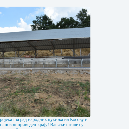
ојекат за рад народних кухиња на Косову и
напокон приведен крају! Вањске штале су