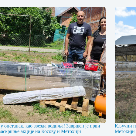
 у опстанак, као звезда водиља! Завршен је први
Кључни пр
Васкршње акције на Косову и Метохији
Метохији 