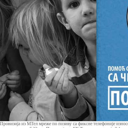
Провизија из МТел мреже по позиву са фиксне телефоније износе