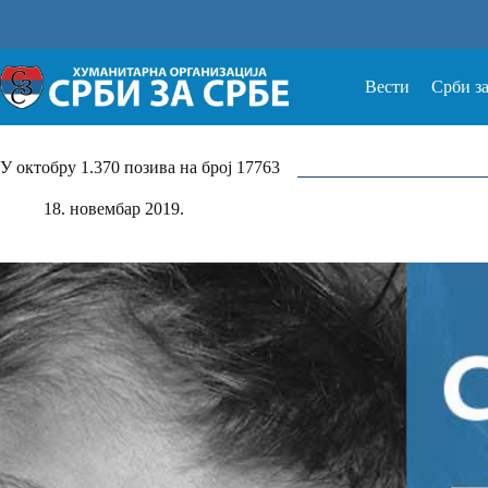
Прескочи
на
Вести
Срби з
У октобру 1.370 позива на број 17763
18. новембар 2019.