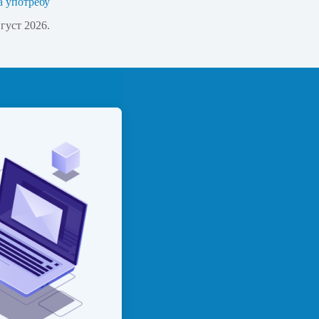
а употребу
вгуст 2026.