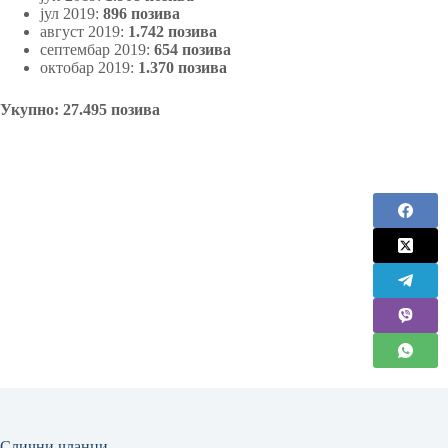
јул 2019:
896 позива
август 2019:
1.742 позива
септембар 2019:
654 позива
октобар 2019:
1.370 позива
Укупно: 27.495 позивa
Слични чланци