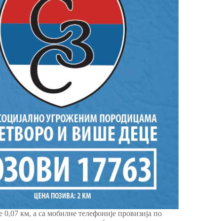
 0,07 км, а са мобилне телефоније провизија по