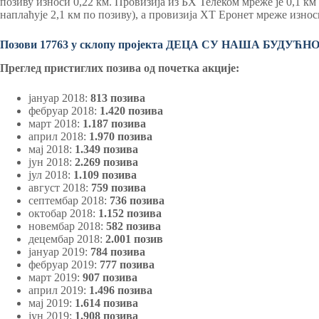
позиву износи 0,22 км. Провизија из БХ Телеком мреже је 0,1 км
наплаћује 2,1 км по позиву), а провизија ХТ Еронет мреже износи
Позови 17763 у склопу пројекта ДЕЦА СУ НАША БУДУЋН
Преглед пристиглих позива од почетка акције:
јануар 2018:
813 позива
фебруар 2018:
1.420 позива
март 2018:
1.187 позива
април 2018:
1.970 позива
мај 2018:
1.349 позива
јун 2018:
2.269 позива
јул 2018:
1.109 позива
август 2018:
759 позива
септембар 2018:
736 позива
октобар 2018:
1.152 позива
новембар 2018:
582 позива
децембар 2018:
2.001 позив
јануар 2019:
784 позива
фебруар 2019:
777 позива
март 2019:
907 позива
април 2019:
1.496 позива
мај 2019:
1.614 позива
јун 2019:
1.908 позива