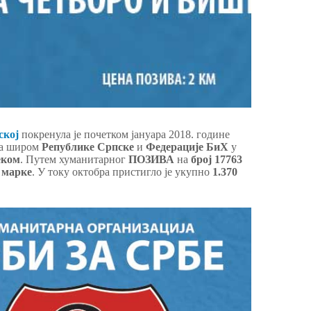
ској
покренула је почетком јануара 2018. године
ма широм
Републике Српске
и
Федерације БиХ
у
еком
. Путем хуманитарног
ПОЗИВА
на
број 17763
 марке
. У току октобра пристигло је укупно
1.370