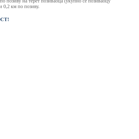
 по позиву на терет позиваоца (укупно се позиваоцу
 0,2 км по позиву.
ОСТ!