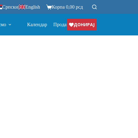
Српски
|
English
Корпа
0,00
рсд
ДОНИРАЈ
смо
Календар
Продавница