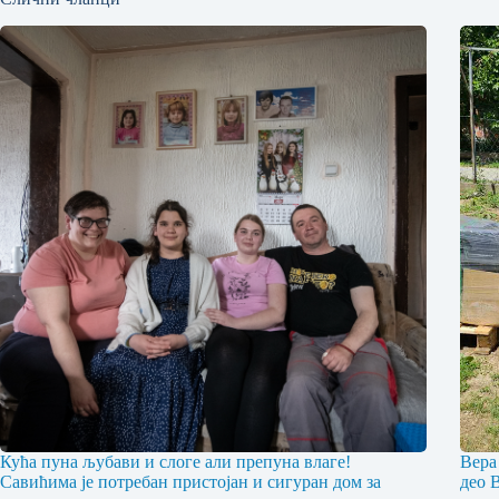
Кућа пуна љубави и слоге али препуна влаге!
Вера
Савићима је потребан пристојан и сигуран дом за
део 