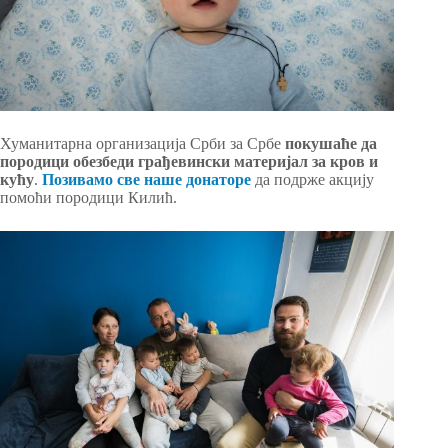
Хуманитарна организација Срби за Србе
покушаће да
породици обезбеди грађевински материјал за кров и
кућу
.
Позивамо све наше донаторе
да подрже акцију
помоћи породици Килић.