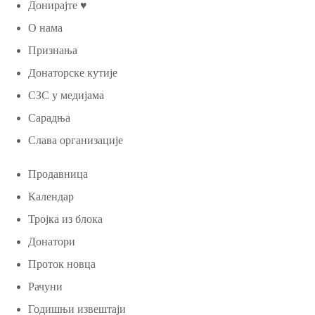
Донирајте ♥
О нама
Признања
Донаторске кутије
СЗС у медијама
Сарадња
Слава организације
Продавница
Календар
Тројка из блока
Донатори
Проток новца
Рачуни
Годишњи извештаји