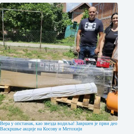
Вера у опстанак, као звезда водиља! Завршен је први део
Васкршње акције на Косову и Метохији