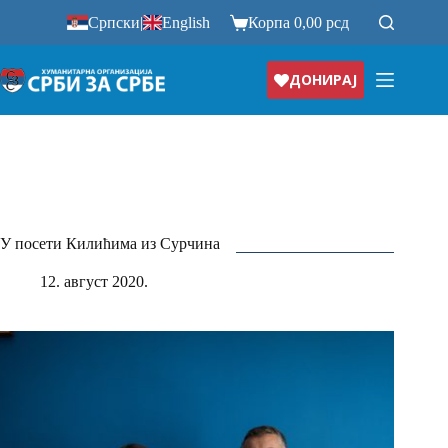
Прескочи
Српски
|
English
Корпа
0,00
рсд
на
ДОНИРАЈ
У посети Килићима из Сурчина
12. август 2020.