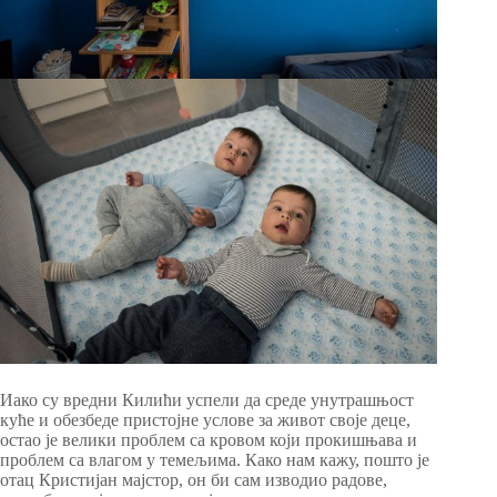
Иако су вредни Килићи успели да среде унутрашњост
куће и обезбеде пристојне услове за живот своје деце,
остао је велики проблем са кровом који прокишњава и
проблем са влагом у темељима. Како нам кажу, пошто је
отац Кристијан мајстор, он би сам изводио радове,