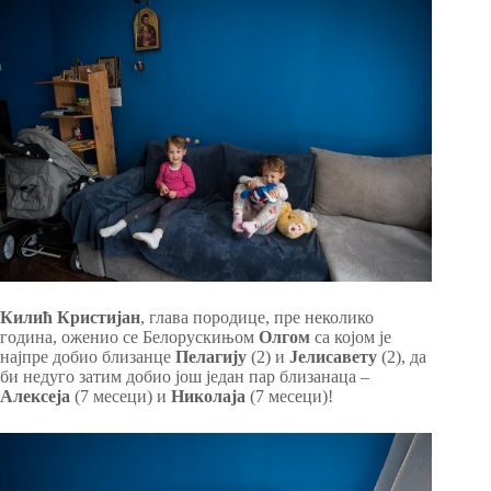
Килић Кристијан
, глава породице, пре неколико
година, оженио се Белорускињом
Олгом
са којом је
најпре добио близанце
Пелагију
(2) и
Јелисавету
(2), да
би недуго затим добио још један пар близанаца –
Алексеја
(7 месеци) и
Николаја
(7 месеци)!