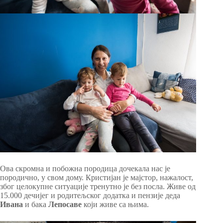
Ова скромна и побожна породица дочекала нас је
породично, у свом дому. Кристијан је мајстор, нажалост,
због целокупне ситуације тренутно је без посла. Живе од
15.000 дечијег и родитељског додатка и пензије деда
Ивана
и бака
Лепосаве
који живе са њима.