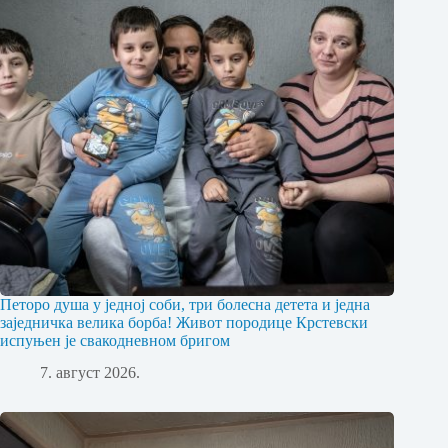
Петоро душа у једној соби, три болесна детета и једна
заједничка велика борба! Живот породице Крстевски
испуњен је свакодневном бригом
7. август 2026.