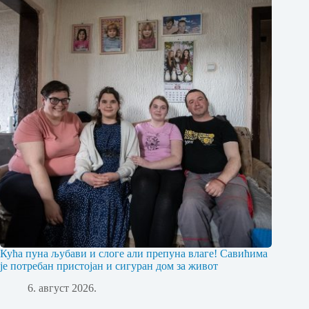
Кућа пуна љубави и слоге али препуна влаге! Савићима
је потребан пристојан и сигуран дом за живот
6. август 2026.