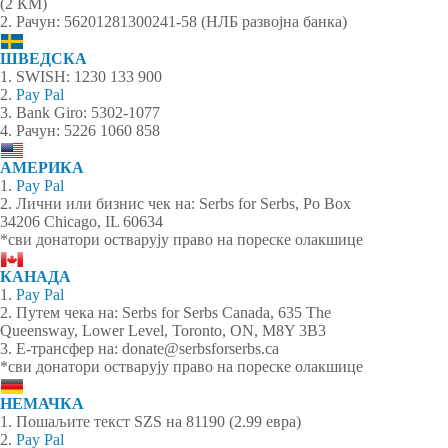
(2 КМ)
2. Рачун: 56201281300241-58 (НЛБ развојна банка)
ШВЕДСКА
1. SWISH: 1230 133 900
2.
Pay Pal
3. Bank Giro: 5302-1077
4. Рачун: 5226 1060 858
АМЕРИКА
1.
Pay Pal
2. Лични или бизнис чек на: Serbs for Serbs, Po Box
34206 Chicago, IL 60634
*сви донатори остварују право на пореске олакшице
КАНАДА
1.
Pay Pal
2. Путем чека на: Serbs for Serbs Canada, 635 The
Queensway, Lower Level, Toronto, ON, M8Y 3B3
3. Е-трансфер на: donate@serbsforserbs.ca
*сви донатори остварују право на пореске олакшице
НЕМАЧКА
1. Пошаљите текст SZS на 81190 (2.99 евра)
2.
Pay Pal