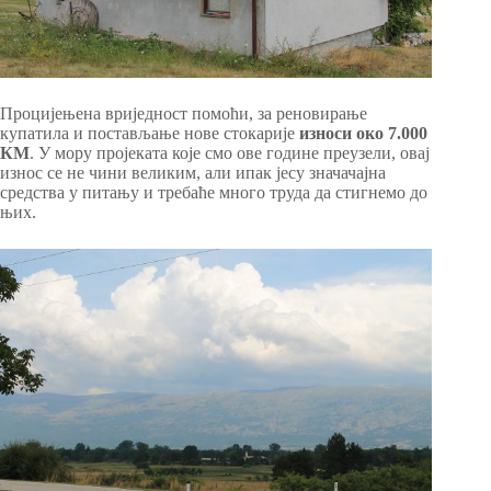
Процијењена вриједност помоћи, за реновирање
купатила и постављање нове стокарије
износи око 7.000
КМ
. У мору пројеката које смо ове године преузели, овај
износ се не чини великим, али ипак јесу значачајна
средства у питању и требаће много труда да стигнемо до
њих.