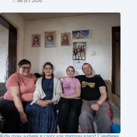
7. август 2026.
Кућа пуна љубави и слоге али препуна влаге! Савићима