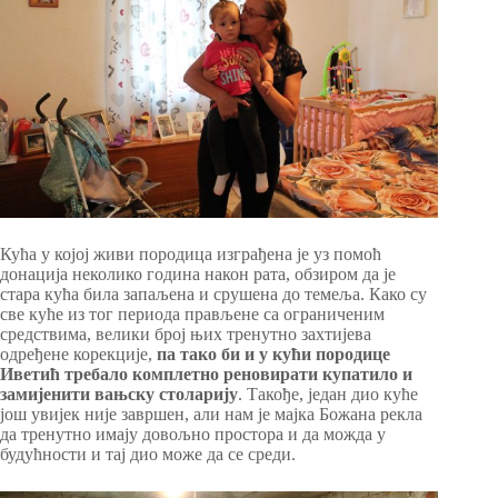
Кућа у којој живи породица изграђена је уз помоћ
донација неколико година након рата, обзиром да је
стара кућа била запаљена и срушена до темеља. Како су
све куће из тог периода прављене са ограниченим
средствима, велики број њих тренутно захтијева
одређене корекције,
па тако би и у кући породице
Иветић требало комплетно реновирати купатило и
замијенити вањску столарију
. Такође, један дио куће
још увијек није завршен, али нам је мајка Божана рекла
да тренутно имају довољно простора и да можда у
будућности и тај дио може да се среди.