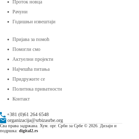
Проток новца
Рачуни
Годишњи извештаји
Пријава за помоћ
Помогли смо
Актуелни пројекти
Најчешћа питања
Придружите се
Политика приватности
Контакт
+381 (0)61 264 6548
organizacija@srbizasrbe.org
Сва права задржана. Хум. орг. Срби за Србе © 2026. Дизајн и
подршка:
digital2.rs