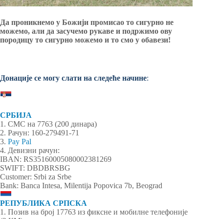
Да проникнемо у Божији промисао то сигурно не
можемо, али да засучемо рукаве и подржимо ову
породицу то сигурно можемо и то смо у обавези!
Донације се могу слати на следеће начине
:
СРБИЈА
1. СМС на 7763 (200 динара)
2. Рачун: 160-279491-71
3.
Pay Pal
4. Девизни рачун:
IBAN: RS35160005080002381269
SWIFT: DBDBRSBG
Customer: Srbi za Srbe
Bank: Banca Intesa, Milentija Popovica 7b, Beograd
РЕПУБЛИКА СРПСКА
1. Позив на број 17763 из фиксне и мобилне телефоније