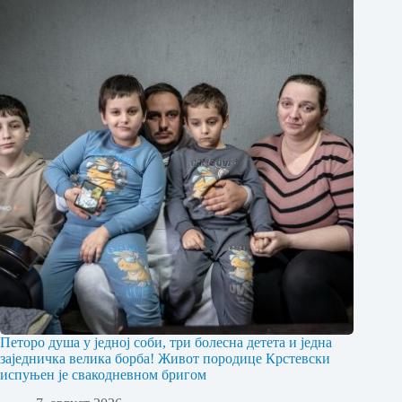
Петоро душа у једној соби, три болесна детета и једна
заједничка велика борба! Живот породице Крстевски
испуњен је свакодневном бригом