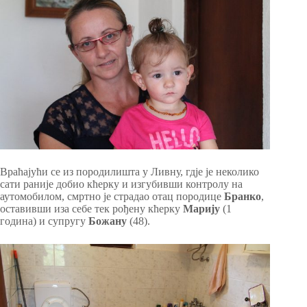
Враћајући се из породилишта у Ливну, гдје је неколико
сати раније добио кћерку и изгубивши контролу на
аутомобилом, смртно је страдао отац породице
Бранко
,
оставивши иза себе тек рођену кћерку
Марију
(1
година) и супругу
Божану
(48).