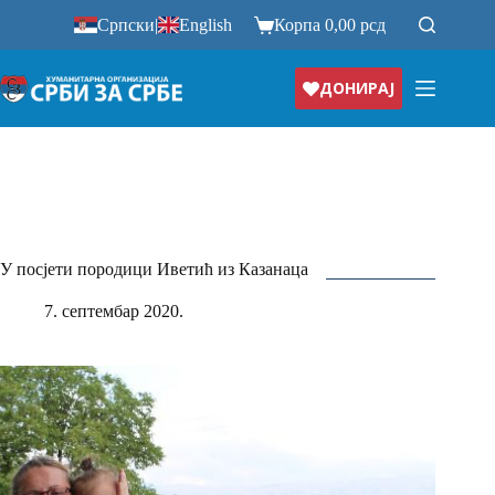
Прескочи
Српски
|
English
Корпа
0,00
рсд
на
ДОНИРАЈ
У посјети породици Иветић из Казанаца
7. септембар 2020.