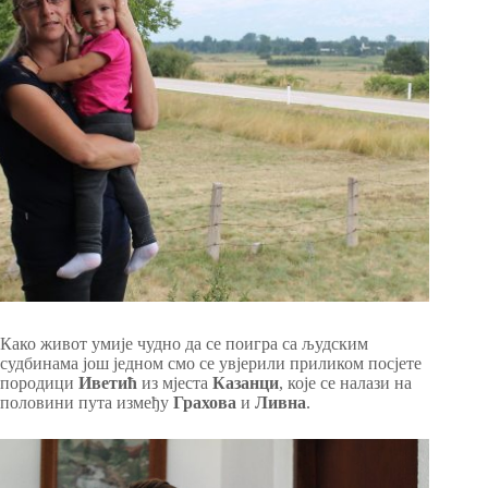
Како живот умије чудно да се поигра са људским
судбинама још једном смо се увјерили приликом посјете
породици
Иветић
из мјеста
Казанци
, које се налази на
половини пута између
Грахова
и
Ливна
.