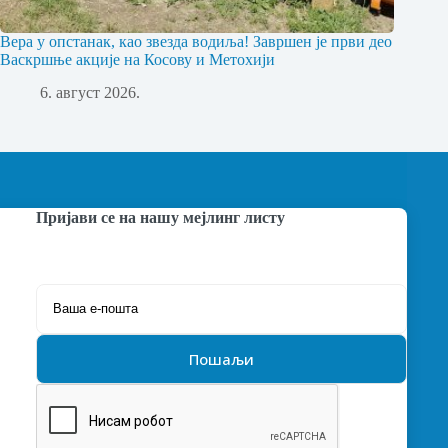
Вера у опстанак, као звезда водиља! Завршен је први део
Васкршње акције на Косову и Метохији
6. август 2026.
Пријави се на нашу мејлинг листу