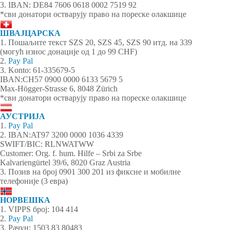
3. IBAN: DE84 7606 0618 0002 7519 92
*сви донатори остварују право на пореске олакшице
ШВАЈЦАРСКА
1. Пошаљите текст SZS 20, SZS 45, SZS 90 итд. на 339
(могућ износ донације од 1 до 99 CHF)
2.
Pay Pal
3. Konto: 61-335679-5
IBAN:CH57 0900 0000 6133 5679 5
Max-Högger-Strasse 6, 8048 Zürich
*сви донатори остварују право на пореске олакшице
АУСТРИЈА
1.
Pay Pal
2. IBAN:AT97 3200 0000 1036 4339
SWIFT/BIC: RLNWATWW
Customer: Org. f. hum. Hilfe – Srbi za Srbe
Kalvariengürtel 39/6, 8020 Graz Austria
3. Позив на број 0901 300 201 из фиксне и мобилне
телефоније (3 евра)
НОРВЕШКА
1. VIPPS број: 104 414
2.
Pay Pal
3. Рачун: 1503 83 80483