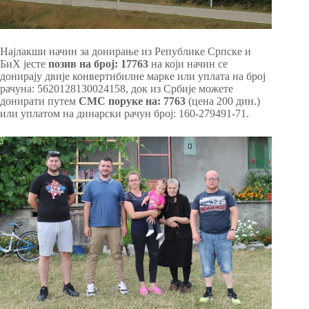
Најлакши начин за донирање из Републике Српске и
БиХ јесте
позив на број: 17763
на који начин се
донирају двије конвертибилне марке или уплата на број
рачуна: 5620128130024158, док из Србије можете
донирати путем
СМС поруке на: 7763
(цена 200 дин.)
или уплатом на динарски рачун број: 160-279491-71.