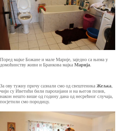
Поред мајке Божане и мале Марије, заједно са њима у
домоћинству живи и Бранкова мајка
Марија
.
За ову тужну причу сазнали смо од свештеника
Жељка
,
чији су Иветићи били парохијани и на његов позив,
након нешто више од годину дана од несрећног случаја,
посјетили смо породицу.