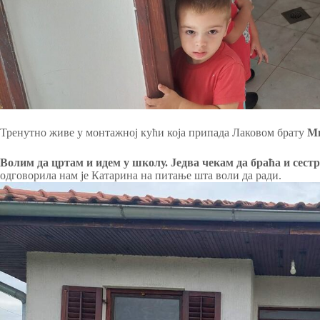
Тренутно живе у монтажној кући која припада Лаковом брату
М
Волим да цртам и идем у школу. Једва чекам да браћа и сест
одговорила нам је Катарина на питање шта воли да ради.