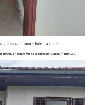
илораду
, који живи у Бијелом Пољу.
ра порасту како би сви заједно ишли у школу
–