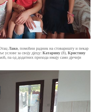
 Отац
Лако
, помоћни радник на стоваришту и пекар
ље услове за своју дјецу:
Катарину
(8),
Кристину
оћ, па од додатних прихода имају само дјечији