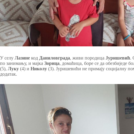
У селу
Лазине
код
Даниловграда
, живи породица
Јуришевић
.
по занимању, и мајка
Зорица
, домаћица, боре се да обезбиједе бо
(5),
Луку
(4) и
Николу
(3). Јуришевићи не примају социјалну пом
додатак.