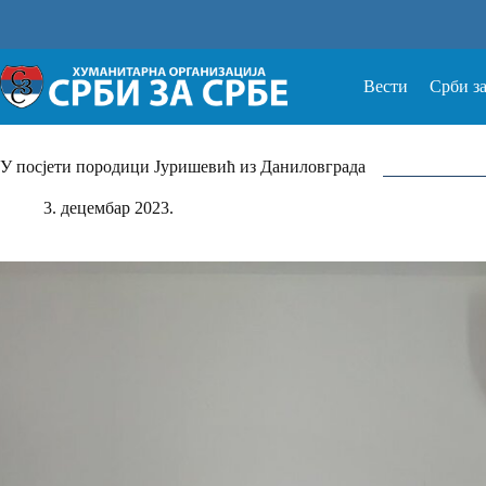
Прескочи
на
Вести
Срби з
У посjети породици Јуришевић из Даниловграда
3. децембар 2023.