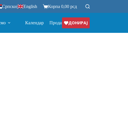
Српски
|
English
Корпа
0,00
рсд
ДОНИРАЈ
смо
Календар
Продавница