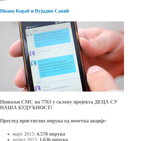
Ивана Кораб и Вујадин Савић
Пошаљи СМС на 7763 у склопу пројекта ДЕЦА СУ
НАША БУДУЋНОСТ!
Преглед пристиглих порука од почетка акције:
март 2015:
4.570 порука
април 2015:
1.636 порука