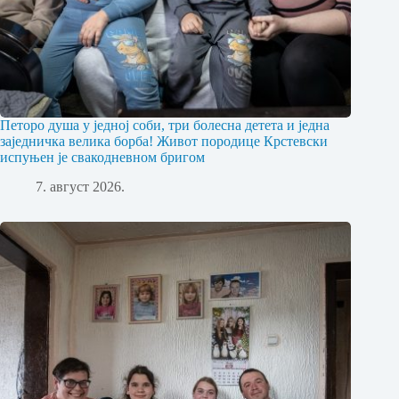
Петоро душа у једној соби, три болесна детета и једна
заједничка велика борба! Живот породице Крстевски
испуњен је свакодневном бригом
7. август 2026.