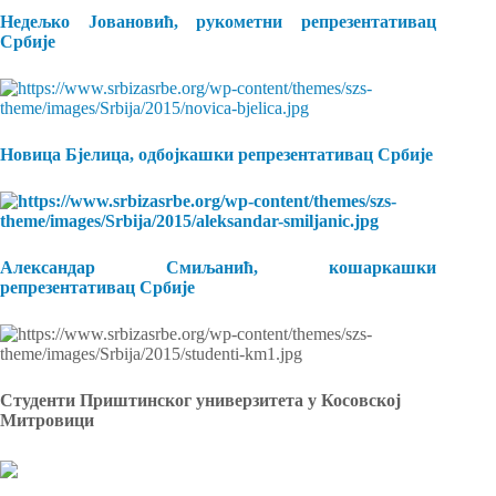
Недељко Јовановић, рукометни репрезентативац
Србије
Новица Бјелица, одбојкашки репрезентативац Србије
Александар Смиљанић, кошаркашки
репрезентативац Србије
Студенти Приштинског универзитета у Косовској
Митровици