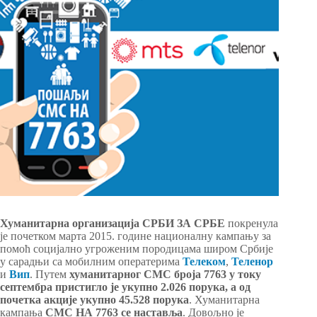
Хуманитарна организација СРБИ ЗА СРБЕ
покренула
је почетком марта 2015. године националну кампању за
помоћ социјално угроженим породицама широм Србије
у сарадњи са мобилним оператерима
Телеком
,
Теленор
и
Вип
. Путем
хуманитарног СМС броја 7763
у току
септембра пристигло је укупно 2.026 порука, а од
почетка акције укупно 45.528 порука
. Хуманитарна
кампања
СМС НА 7763 се наставља
. Довољно је