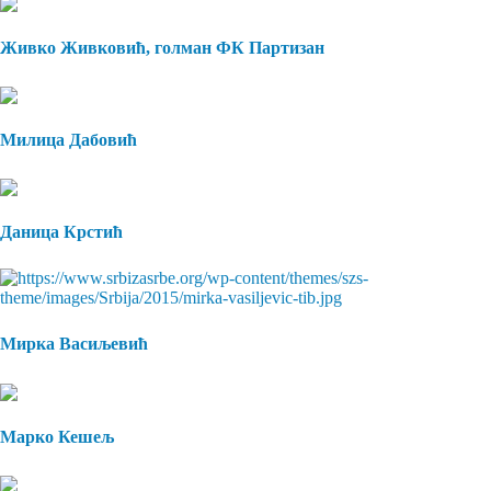
Живко Живковић, голман ФК Партизан
Милица Дабовић
Даница Крстић
Мирка Васиљевић
Марко Кешељ