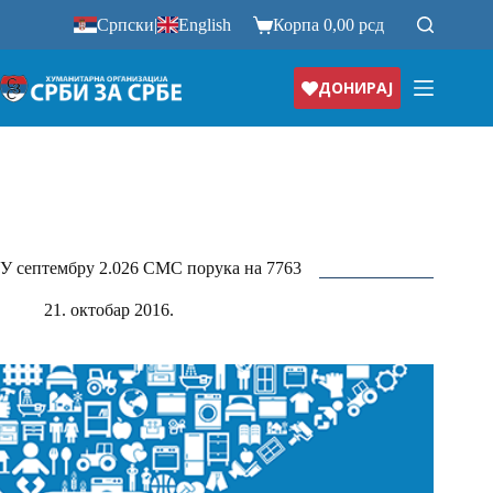
Прескочи
Српски
|
English
Корпа
0,00
рсд
на
ДОНИРАЈ
У септембру 2.026 СМС порука на 7763
21. октобар 2016.