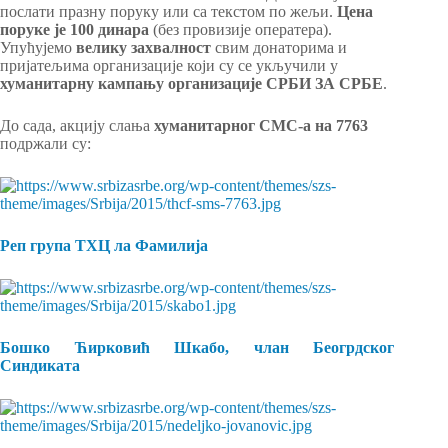
послати празну поруку или са текстом по жељи.
Цена
поруке је 100 динара
(без провизије оператера).
Упућујемо
велику
захвалност
свим донаторима и
пријатељима организације који су се укључили у
хуманитарну кампању организације СРБИ ЗА СРБЕ
.
До сада, акцију слања
хуманитарног СМС-а
на 7763
подржали су:
Реп група ТХЦ ла Фамилија
Бошко Ћирковић Шкабо, члан Беогрдског
Синдиката