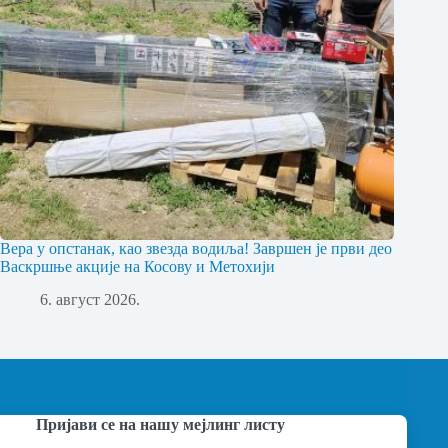
Вера у опстанак, као звезда водиља! Завршен је први део
Васкршње акције на Косову и Метохији
6. август 2026.
Пријави се на нашу мејлинг листу