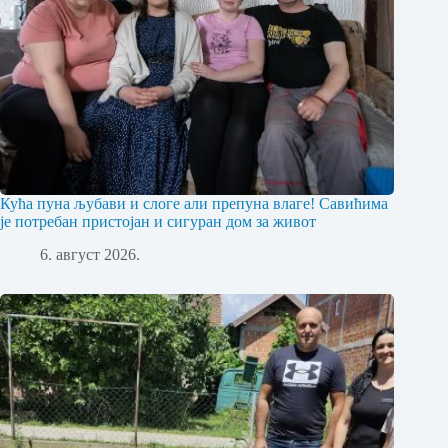
Кућа пуна љубави и слоге али препуна влаге! Савићима
је потребан пристојан и сигуран дом за живот
6. август 2026.