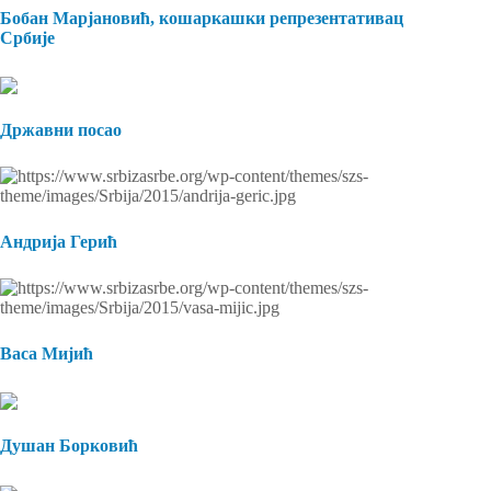
Бобан Марјановић, кошаркашки репрезентативац
Србије
Државни посао
Андрија Герић
Васа Мијић
Душан Борковић