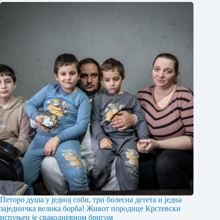
Петоро душа у једној соби, три болесна детета и једна
заједничка велика борба! Живот породице Крстевски
испуњен је свакодневном бригом