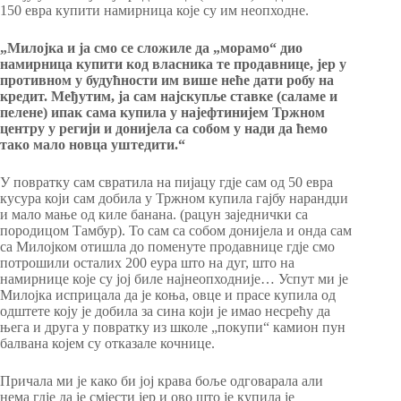
150 евра купити намирница које су им неопходне.
„Милојка и ја смо се сложиле да „морамо“ дио
намирница купити код власника те продавнице, јер у
противном у будућности им више неће дати робу на
кредит. Међутим, ја сам најскупље ставке (саламе и
пелене) ипак сама купила у најефтинијем Тржном
центру у регији и донијела са собом у нади да ћемо
тако мало новца уштедити.“
У повратку сам свратила на пијацу гдје сам од 50 евра
кусура који сам добила у Тржном купила гајбу нарандџи
и мало мање од киле банана. (рацун заједнички са
породицом Тамбур). То сам са собом донијела и онда сам
са Милојком отишла до поменуте продавнице гдје смо
потрошили осталих 200 еура што на дуг, што на
намирнице које су јој биле најнеопходније… Успут ми је
Милојка исприцала да је коња, овце и прасе купила од
одштете коју је добила за сина који је имао несрећу да
њега и друга у повратку из школе „покупи“ камион пун
балвана којем су отказале кочнице.
Причала ми је како би јој крава боље одговарала али
нема гдје да је смјести јер и ово што је купила је