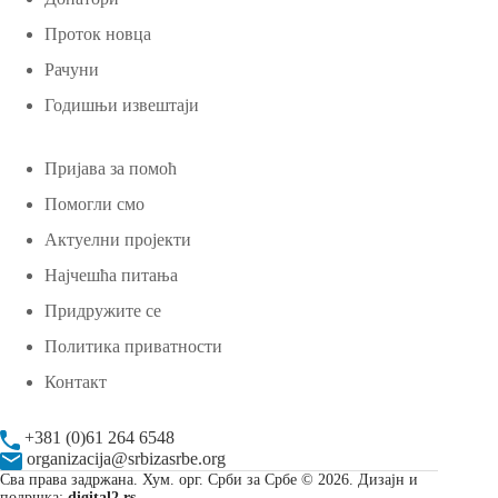
Проток новца
Рачуни
Годишњи извештаји
Пријава за помоћ
Помогли смо
Актуелни пројекти
Најчешћа питања
Придружите се
Политика приватности
Контакт
+381 (0)61 264 6548
organizacija@srbizasrbe.org
Сва права задржана. Хум. орг. Срби за Србе © 2026. Дизајн и
подршка:
digital2.rs