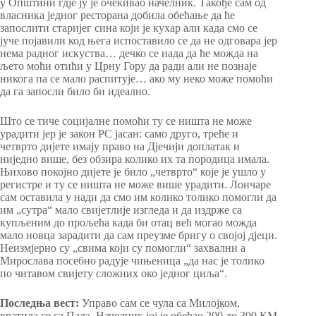
у Општини гдје ју је очекивао начелник. Такође сам од
власника једног ресторана добила обећање да ће
запослити старијег сина који је кухар али када смо се
јуче појавили код њега испоставило се да не одговара јер
нема радног искуства… дечко се нада да ће можда на
љето моћи отићи у Црну Гору да ради али не познаје
никога па се мало распитује… ако му неко може помоћи
да га запосли било би идеално.
Што се тиче социјалне помоћи ту се ништа не може
урадити јер је закон РС јасан: само друго, треће и
четврто дијете имају право на Дјечији доплатак и
ниједно више, без обзира колико их та породица имала.
Њихово покојно дијете је било „четврто“ које је ушло у
регистре и ту се ништа не може више урадити. Лончаре
сам оставила у нади да смо им колико толико помогли да
им „сутра“ мало свијетлије изгледа и да издрже са
купљеним до прољећа када би отац већ могао можда
мало новца зарадити да сам преузме бригу о својој дјеци.
Неизмјерно су „свима који су помогли“ захвални а
Мирослава посебно радује чињеница „да нас је толико
по читавом свијету сложних око једног циља“.
Последња вест:
Управо сам се чула са Милојком,
вратила се са Пала, Начелник јој је обећао 200 до 300 КМ