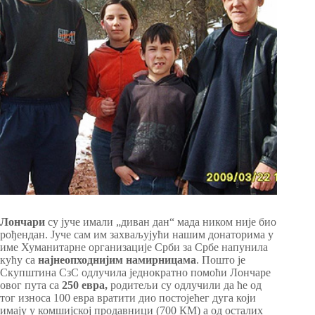
Лончари
су јуче имали „диван дан“ мада ником није био
рођендан. Јуче сам им захваљујући нашим донаторима у
име Хуманитарне организације Срби за Србе напунила
кућу са
најнеопходнијим намирницама
. Пошто је
Скупштина СзС одлучила једнократно помоћи Лончаре
овог пута са
250 евра,
родитељи су одлучили да ће од
тог износа 100 евра вратити дио постојећег дуга који
имају у комшијској продавници (700 КМ) а од осталих