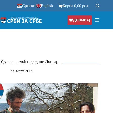
Прескочи
Српски
|
English
Корпа
0,00
рсд
на
ДОНИРАЈ
Уручена помоћ породици Лончар
23. март 2009.