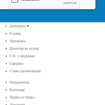
Донирајте ♥
О нама
Признања
Донаторске кутије
СЗС у медијама
Сарадња
Слава организације
Продавница
Календар
Тројка из блока
Донатори