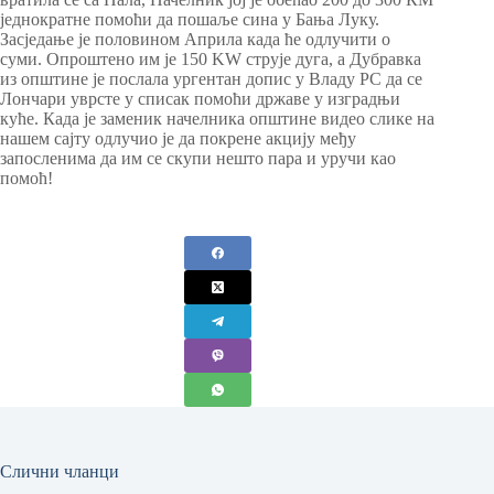
једнократне помоћи да пошаље сина у Бања Луку.
Засједање је половином Априла када ће одлучити о
суми. Опроштено им је 150 KW струје дуга, а Дубравка
из општине је послала ургентан допис у Владу РС да се
Лончари уврсте у списак помоћи државе у изградњи
куће. Када је заменик начелника општине видео слике на
нашем сајту одлучио је да покрене акцију међу
запосленима да им се скупи нешто пара и уручи као
помоћ!
Слични чланци