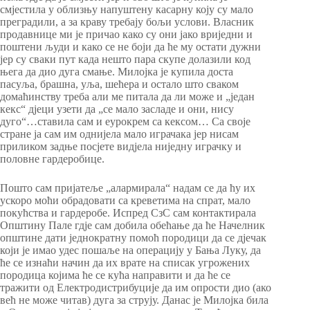
смјестила у облизњу напуштену касарну коју су мало
преградили, а за краву требају бољи услови. Власник
продавнице ми је причао како су они јако вриједни и
поштени људи и како се не боји да ће му остати дужни
јер су сваки пут када нешто пара скупе долазили код
њега да дио дуга смање. Милојка је купила доста
пасуља, брашна, уља, шећера и остало што сваком
домаћинству треба али ме питала да ли може и „један
кекс“ дјеци узети да „се мало засладе и они, нису
дуго“…ставила сам и еурокрем са кексом… Са своје
стране ја сам им однијела мало играчака јер нисам
приликом задње посјете видјела ниједну играчку и
половне гардеробице.
Пошто сам пријатеље „алармирала“ надам се да ћу их
ускоро моћи обрадовати са креветима на спрат, мало
покућства и гардеробе. Испред СзС сам контактирала
Општину Пале гдје сам добила обећање да ће Начелник
општине дати једнократну помоћ породици да се дјечак
који је имао удес пошаље на операцију у Бања Луку, да
ће се изнаћи начин да их врате на списак угрожених
породица којима ће се кућа направити и да ће се
тражити од Електродистрибуције да им опрости дио (ако
већ не може читав) дуга за струју. Данас је Милојка била