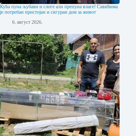
Кућа пуна љубави и слоге али препуна влаге! Савићима
је потребан пристојан и сигуран дом за живот
6. август 2026.