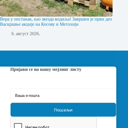
Вера у опстанак, као звезда водиља! Завршен је први део
Васкршње акције на Косову и Метохији
6. август 2026.
Пријави се на нашу мејлинг листу