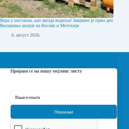
Вера у опстанак, као звезда водиља! Завршен је први део
Васкршње акције на Косову и Метохији
6. август 2026.
Пријави се на нашу мејлинг листу