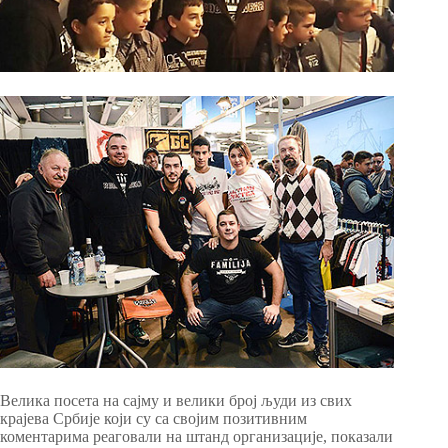
Велика посета на сајму и велики број људи из свих
крајева Србије који су са својим позитивним
коментарима реаговали на штанд oрганизације, показали