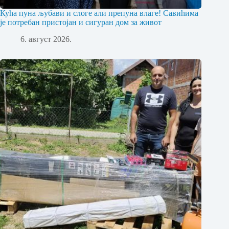
Кућа пуна љубави и слоге али препуна влаге! Савићима
је потребан пристојан и сигуран дом за живот
6. август 2026.