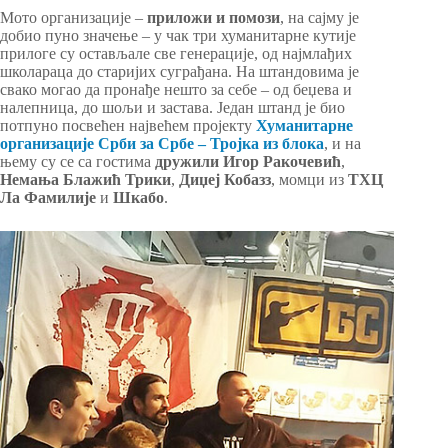
Мото организације –
приложи и помози
, на сајму је
добио пуно значење – у чак три хуманитарне кутије
прилоге су остављале све генерације, од најмлађих
школараца до старијих суграђана. На штандовима је
свако могао да пронађе нешто за себе – од беџева и
налепница, до шољи и застава. Један штанд је био
потпуно посвећен највећем пројекту
Хуманитарне
организације Срби за Србе – Тројка из блока
, и на
њему су се са гостима
дружили Игор Ракочевић
,
Немања Блажић Трики
,
Диџеј Кобазз
, момци из
ТХЦ
Ла Фамилије
и
Шкабо
.