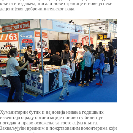
књига и издавача, писали нове странице и нове успехе
деценијског доброчинитељског рада.
Хуманитарни бутик и најновија издања годишњих
извештаја о раду организације поново су били пун
погодак и право освежење за госте сајма књига.
Захваљујући вредним и пожртвованим волонтерима који