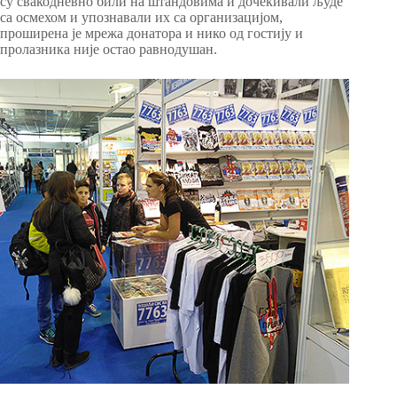
су свакодневно били на штандовима и дочекивали људе
са осмехом и упознавали их са организацијом,
проширена је мрежа донатора и нико од гостију и
пролазника није остао равнодушан.