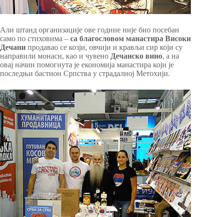
Али штанд oрганизације ове године није био посебан
само по стиховима –
са благословом манастира Високи
Дечани
продавао се козји, овчији и крављи сир који су
направили монаси, као и чувено
Дечанско вино
, а на
овај начин помогнута је економија манастира који је
последњи бастион Српства у страдалној Метохији.