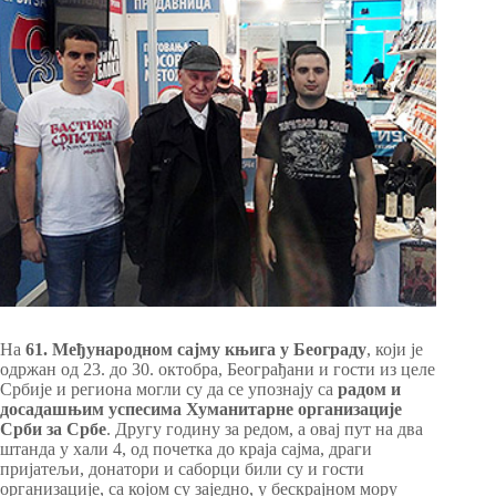
На
61. Међународном сајму књига у Београду
, који је
одржан од 23. до 30. октобра, Београђани и гости из целе
Србије и региона могли су да се упознају са
радом и
досадашњим успесима Хуманитарне организације
Срби за Србе
. Другу годину за редом, а овај пут на два
штанда у хали 4, од почетка до краја сајма, драги
пријатељи, донатори и саборци били су и гости
организације, са којом су заједно, у бескрајном мору