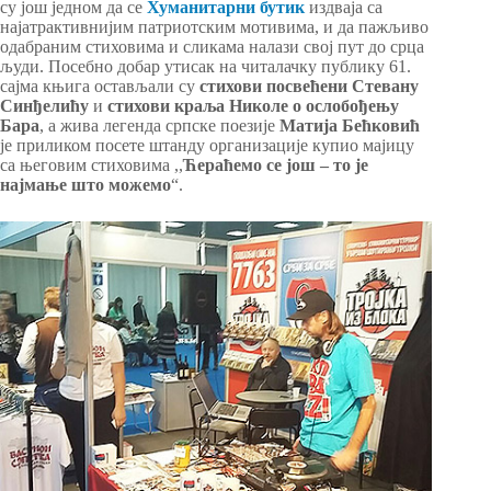
су још једном да се
Хуманитарни бутик
издваја са
најатрактивнијим патриотским мотивима, и да пажљиво
одабраним стиховима и сликама налази свој пут до срца
људи. Посебно добар утисак на читалачку публику 61.
сајма књига остављали су
стихови посвећени Стевану
Синђелићу
и
стихови краља Николе о ослобођењу
Бара
, а жива легенда српске поезије
Матија Бећковић
је приликом посете штанду oрганизације купио мајицу
са његовим стиховима ,,
Ћераћемо се још – то је
најмање што можемо
“.