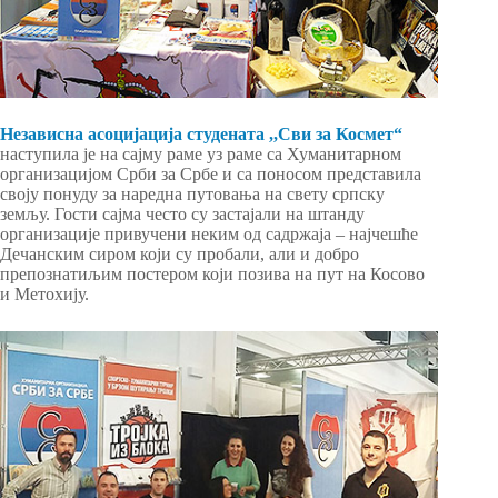
Независна асоцијација студената ,,Сви за Космет“
наступила је на сајму раме уз раме са Хуманитарном
организацијом Срби за Србе и са поносом представила
своју понуду за наредна путовања на свету српску
земљу. Гости сајма често су застајали на штанду
организације привучени неким од садржаја – најчешће
Дечанским сиром који су пробали, али и добро
препознатиљим постером који позива на пут на Косово
и Метохију.