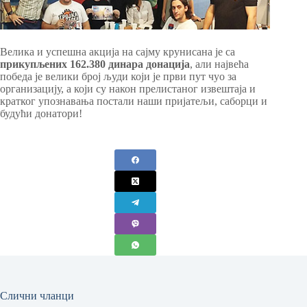
Велика и успешна акција на сајму крунисана је са
прикупљених 162.380 динара донација
, али највећа
победа је велики број људи који је први пут чуо за
организацију, а који су након прелистаног извештаја и
кратког упознавања постали наши пријатељи, саборци и
будући донатори!
Слични чланци