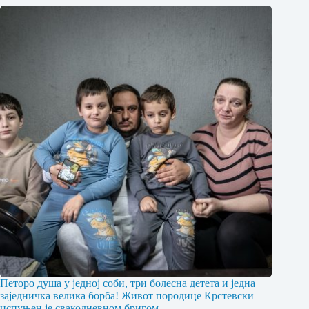
Петоро душа у једној соби, три болесна детета и једна
заједничка велика борба! Живот породице Крстевски
испуњен је свакодневном бригом