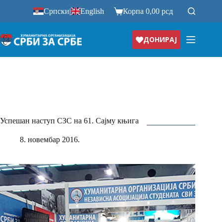
Прескочи
Српски
|
English
Корпа
0,00
рсд
на
ДОНИРАЈ
Успешан наступ СЗС на 61. Сајму књига
8. новембар 2016.