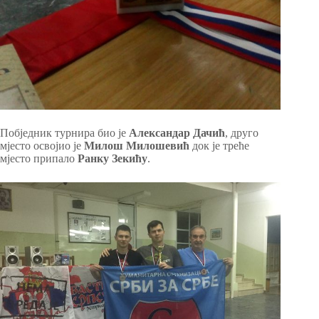
Побједник турнира био је
Александар Дачић
, друго
мјесто освојио је
Милош Милошевић
док је треће
мјесто припало
Ранку Зекићу
.