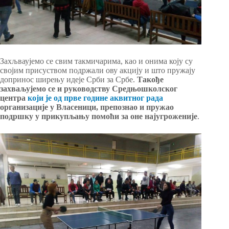
Захљваујемо се свим такмичарима, као и онима коју су
својим присуством подржали ову акцију и што пружају
допринос ширењу идеје Срби за Србе.
Такође
захваљујемо се и руководству Средњошколског
центра
који је од прве године аквитног рада
организације у Власеници, препознао и пружао
подршку у прикупљању помоћи за оне најугроженије
.