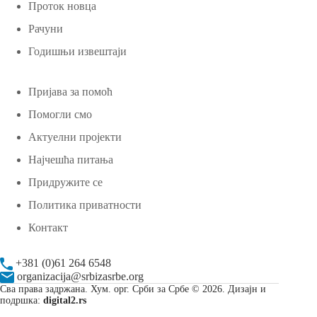
Проток новца
Рачуни
Годишњи извештаји
Пријава за помоћ
Помогли смо
Актуелни пројекти
Најчешћа питања
Придружите се
Политика приватности
Контакт
+381 (0)61 264 6548
organizacija@srbizasrbe.org
Сва права задржана. Хум. орг. Срби за Србе © 2026. Дизајн и
подршка:
digital2.rs