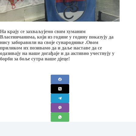
На крају се захваљујемо свим хуманим
Власеничанима, који из године у годину показују да
нису заборавили на своје сународнике .Овом
приликом их позивамо да и даље наставе да се
одазивају на наше догађаје и да активно учествују у
борби за боље сутра наше дјеце!