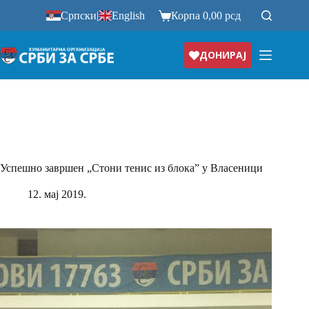
Прескочи
Српски
|
English
Корпа
0,00
рсд
на
ДОНИРАЈ
Успешно завршен „Стони тенис из блока” у Власеници
12. мај 2019.