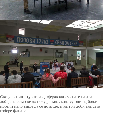
Сви учесници турнира одмјеравали су снаге на два
добијена сета све до полуфинала, када су они најбољи
морали мало више да се потруде, и на три добијена сета
изборе финале.