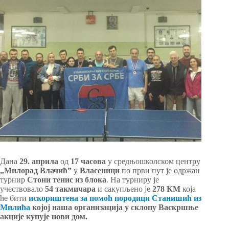
Дана
29. априла
од
17 часова
у средњошколском центру
„Милорад Влачић”
у
Власеници
по први пут је одржан
турнир
Стони тенис из блока
. На турниру је
учествовало
54 такмичара
и сакупљено је
278 КМ
која
ће бити
искориштена за помоћ породици Станишић из
Милића
којој наша организација у склопу Васкршње
акције купује нови дом.