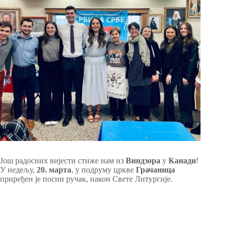
Још радосних вијести стиже нам из
Виндзора
у
Канади
!
У недељу,
20. марта
, у подруму цркве
Грачаница
приређен је посни ручак, након Свете Литургије.