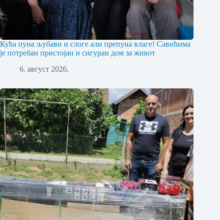
Кућа пуна љубави и слоге али препуна влаге! Савићима
је потребан пристојан и сигуран дом за живот
6. август 2026.