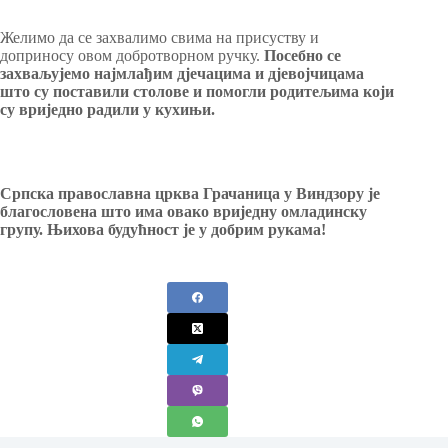
Желимо да се захвалимо свима на присуству и
доприносу овом добротворном ручку.
Посебно се
захваљујемо најмлађим дјечацима и дјевојчицама
што су поставили столове и помогли родитељима који
су вриједно радили у кухињи.
Српска православна црква Грачаница у Виндзору је
благословена што има овако вриједну омладинску
групу. Њихова будућност је у добрим рукама!