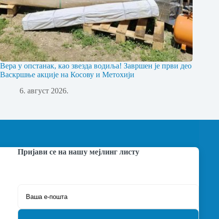
Вера у опстанак, као звезда водиља! Завршен је први део
Васкршње акције на Косову и Метохији
6. август 2026.
Пријави се на нашу мејлинг листу