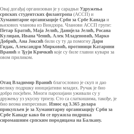
Овај догађај организован је у сарадњи
Удружења
српских студентских филантропа
(АССП) и
Хуманитарне организације Срби за Србе
Канада
и
њихових чланова из Виндзора. Чланови АССП групе:
Петар Братић, Маја Јелић, Данијела Јелић, Росана
Кулиџан, Ивана Ченић, Алек Младеновић, Марко
Добрић, Ана Јоксић
били су ту да помогну
Дари
Гидак, Александри Мирковић, протиници Катарини
Вранић
и
Ђуји Кричкић
које су биле главни кувари за
овом приликом.
Отац Владимир Вранић
благословио је скуп и дао
велику подршку иницијативи младих. Ручак је био
добро посјећен. Многи парохијани уживали су у
дружењу уз укусну трпезу. Сто са слаткишима, такође, је
био веома импресиван.
Износ од 3.365 долара
прикупљен је за Хуманитарну организацију Срби за
Србе Канаде како би се пружила подршка
сиромашним српским породицама на Балкану.