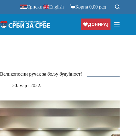
Прескочи
Српски
|
English
Корпа
0,00
рсд
на
ДОНИРАЈ
Великопосни ручак за бољу будућност!
20. март 2022.