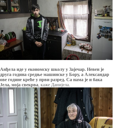
Анђела иде у економску школу у Зајечар. Невен је
друга година средње машинске у Бору, а Александар
ове године креће у први разред. Са нама је и бака
Јела, моја свекрва
, каже Данијела.