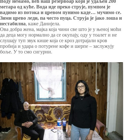
Воду немамо, већ наш резервоар који је удаљен 200
метара од куће. Вода иде преко струје, пумпом је
вадимо из потока и цревом пунимо каде… мучимо се.
Зими црево леди, па често пуца. Струја је јако лоша и
нестабилна
, каже Данијела.
Ова добра жена, мајка која чини све што је у њеној моћи
да деца могу нормално да се окупају, оду у тоалет и не
слушају туп звук кише која се кроз дотрајали кров
пробија и удара о потурене кофе и шерпе – заслужују
боље. У то смо сигурни.