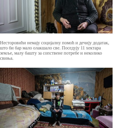
Несторовићи немају социјалну помоћ и дечију додатак,
што би бар мало олакшало све. Поседују 11 хектара
земље, малу башту за сопствене потребе и неколико
свиња.