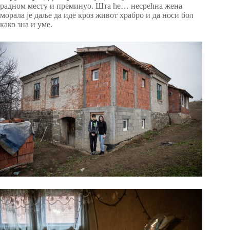
радном месту и преминуо. Шта ће… несрећна жена
морала је даље да иде кроз живот храбро и да носи бол
како зна и уме.