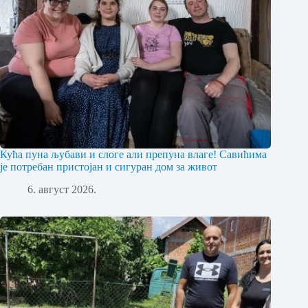
Кућа пуна љубави и слоге али препуна влаге! Савићима
је потребан пристојан и сигуран дом за живот
6. август 2026.