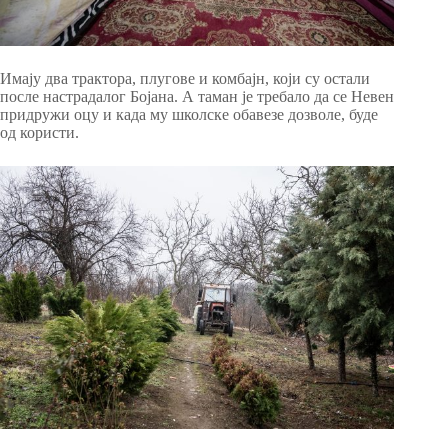
Имају два трактора, плугове и комбајн, који су остали
после настрадалог Бојана. А таман је требало да се Невен
придружи оцу и када му школске обавезе дозволе, буде
од користи.