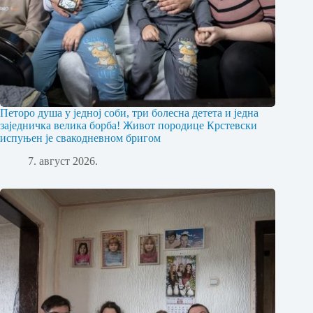
Петоро душа у једној соби, три болесна детета и једна
заједничка велика борба! Живот породице Крстевски
испуњен је свакодневном бригом
7. август 2026.