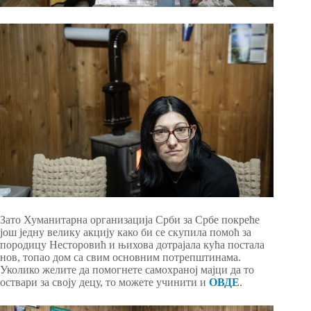
Зато Хуманитарна организација Срби за Србе покреће
још једну велику акцију како би се скупила помоћ за
породицу Несторовић и њихова дотрајала кућа постала
нов, топао дом са свим основним потрепштинама.
Уколико желите да помогнете самохраној мајци да то
оствари за своју децу, то можете учинити и
ОВДЕ
.