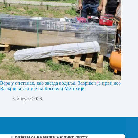
Вера у опстанак, као звезда водиља! Завршен је први део
Васкршње акције на Косову и Метохији
6. август 2026.
Пријави се на нашу мејлинг листу