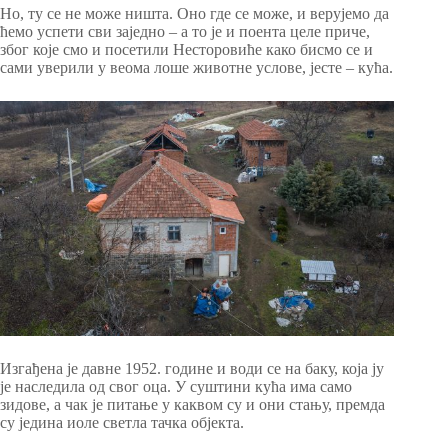
Но, ту се не може ништа. Оно где се може, и верујемо да
ћемо успети сви заједно – а то је и поента целе приче,
због које смо и посетили Несторовиће како бисмо се и
сами уверили у веома лоше животне услове, јесте – кућа.
Изгађена је давне 1952. године и води се на баку, која ју
је наследила од свог оца. У суштини кућа има само
зидове, а чак је питање у каквом су и они стању, премда
су једина иоле светла тачка објекта.