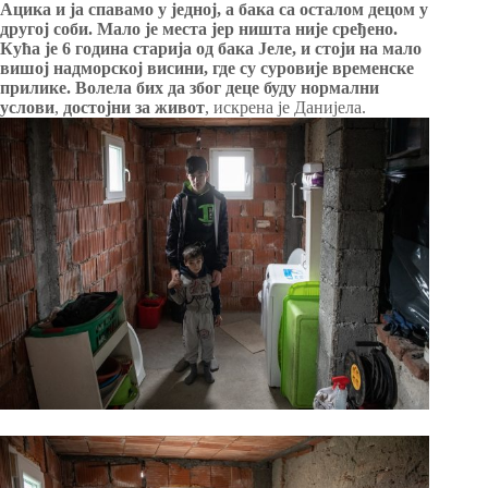
Ацика и ја спавамо у једној, а бака са осталом децом у
другој соби. Мало је места јер ништа није сређено.
Кућа је 6 година старија од бака Јеле, и стоји на мало
вишој надморској висини, где су суровије временске
прилике. Волела бих да због деце буду нормални
услови
,
достојни за живот
, искрена је Данијела.