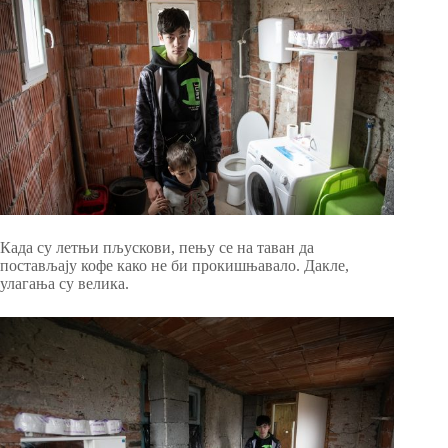
Када су летњи пљускови, пењу се на таван да
постављају кофе како не би прокишњавало. Дакле,
улагања су велика.