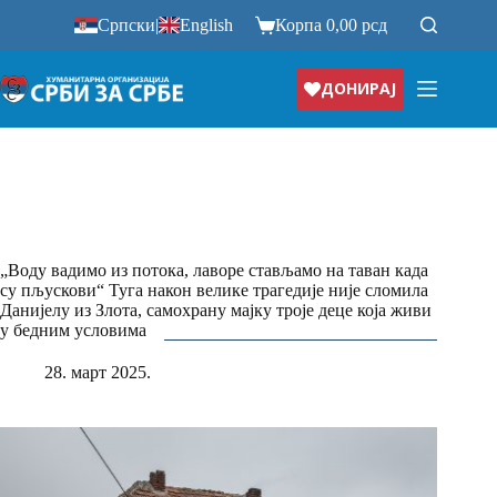
Прескочи
Српски
|
English
Корпа
0,00
рсд
на
ДОНИРАЈ
„Воду вадимо из потока, лаворе стављамо на таван када
су пљускови“ Туга након велике трагедије није сломила
Данијелу из Злота, самохрану мајку троје деце која живи
у бедним условима
28. март 2025.