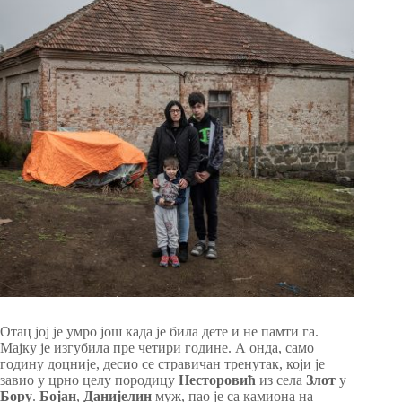
Отац јој је умро још када је била дете и не памти га.
Мајку је изгубила пре четири године. А онда, само
годину доцније, десио се стравичан тренутак, који је
завио у црно целу породицу
Несторовић
из села
Злот
у
Бору
.
Бојан
,
Данијелин
муж, пао је са камиона на