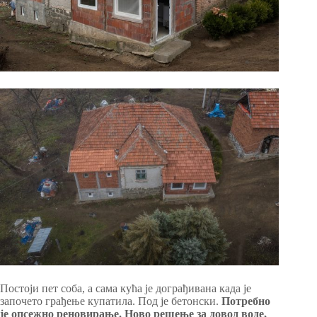
Постоји пет соба, а сама кућа је дограђивана када је
започето грађење купатила. Под је бетонски.
Потребно
је опсежно реновирање. Ново решење за довод воде,