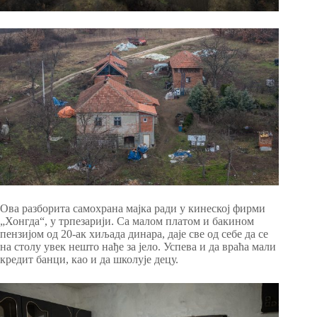
Ова разборита самохрана мајка ради у кинеској фирми
„Хонгда“, у трпезарији. Са малом платом и бакином
пензијом од 20-ак хиљада динара, даје све од себе да се
на столу увек нешто нађе за јело. Успева и да враћа мали
кредит банци, као и да школује децу.