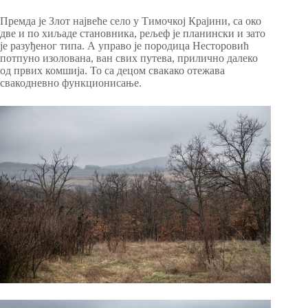
Премда је Злот највеће село у Тимочкој Крајини, са око
две и по хиљаде становника, рељеф је планински и зато
је разуђеног типа. А управо је породица Несторовић
потпуно изолована, ван свих путева, прилично далеко
од првих комшија. То са децом свакако отежава
свакодневно функционисање.