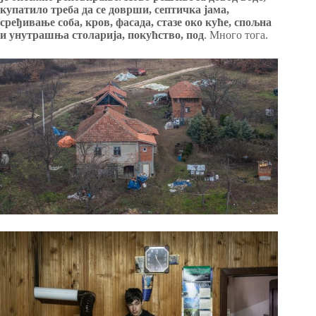
купатило треба да се доврши, септичка јама,
сређивање соба, кров, фасада, стазе око куће, спољна
и унутрашња столарија, покућство, под
. Много тога.