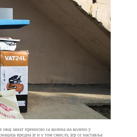
 овај занат преносио са колена на колено у
ација вредна је и у том смислу, јер се наставља