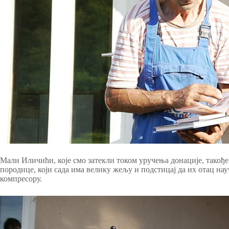
Мали Иличићи, које смо затекли током уручења донације, такођ
породице, који сада има велику жељу и подстицај да их отац на
компресору.