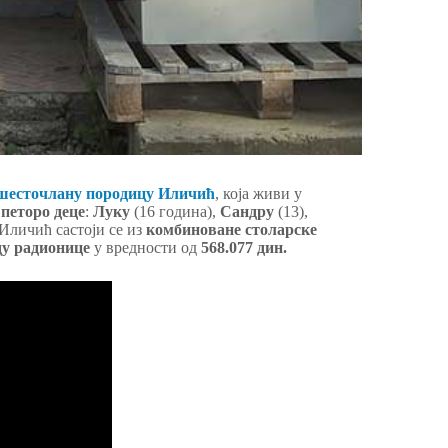
шесточлану породицу Иличић
, која живи у
е
петоро
деце
:
Луку
(16 година),
Сандру
(13),
Иличић састоји се из
комбиноване
столарске
ду радионице
у вредности од
568.077 дин.