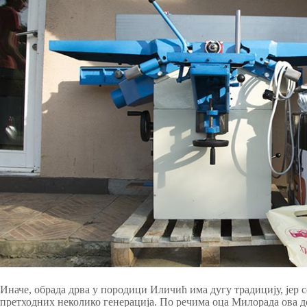
Иначе, обрада дрва у породици Иличић има дугу традицију, јер се
претходних неколико генерација. По речима оца Милорада ова дон