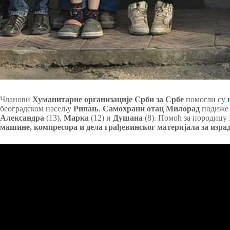
Чланови
Хуманитарне организације Срби за Србе
помогли су
београдском насељу
Рипањ
.
Самохрани отац Милорад
подиж
Александра
(13),
Марка
(12) и
Душана
(8). Помоћ за породицу 
машине,
компресора и дела грађевинског материјала за изра