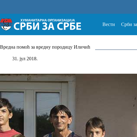
Прескочи
на
Вести
Срби з
Вредна помоћ за вредну породицу Иличић
31. јул 2018.