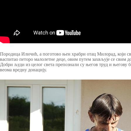
Породица Иличић, а поготово њен храбри отац Милорад, који св
васпитао петоро малолетне деце, овим путем захвљује се свим 
Добри људи из целог света препознали су његов труд и његову бо
веома вредну донацију.