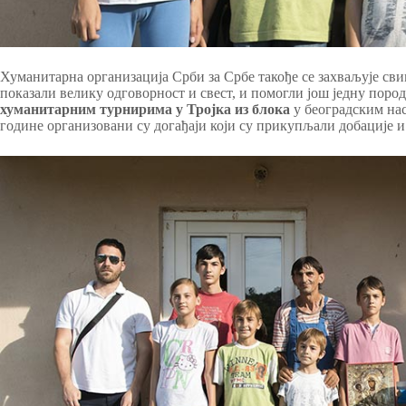
Хуманитарна организација Срби за Србе такође се захваљује сви
показали велику одговорност и свест, и помогли још једну поро
хуманитарним турнирима у Тројка из блока
у београдским н
године организовани су догађаји који су прикупљали добације и 