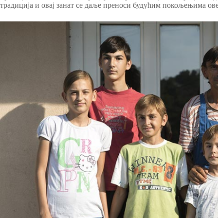
традиција и овај занат се даље преноси будућим покољењима ов