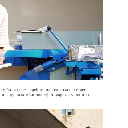
е су били веома срећни, нарочито мушки део
учи раду на комбинованој столарској машини и