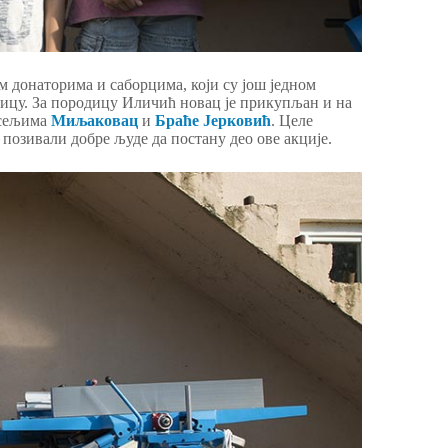
м донаторима и саборцима, који су још једном
дицу. За породицу Иличић новац је прикупљан и на
асељима
Миљаковац
и
Браће Јерковић
. Целе
позивали добре људе да постану део ове акције.