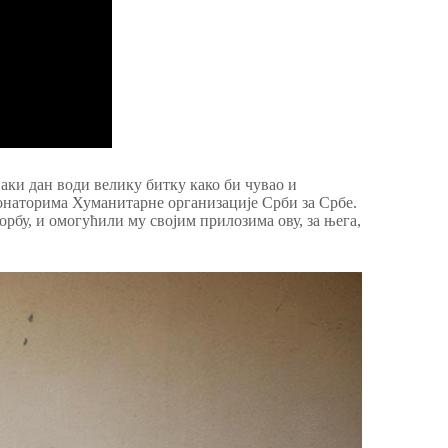
аки дан води велику битку како би чувао и
донаторима Хуманитарне организације Срби за Србе.
рбу, и омогућили му својим прилозима ову, за њега,