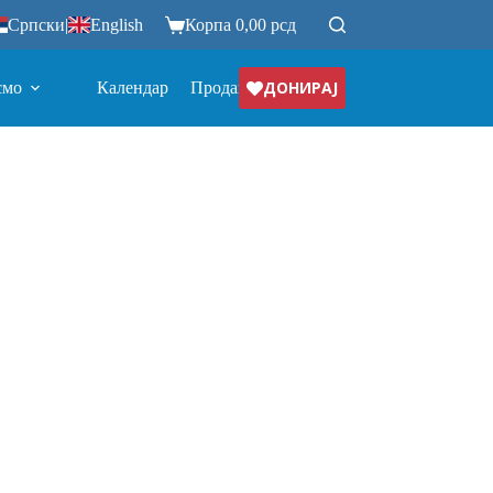
Српски
|
English
Корпа
0,00
рсд
ДОНИРАЈ
смо
Календар
Продавница