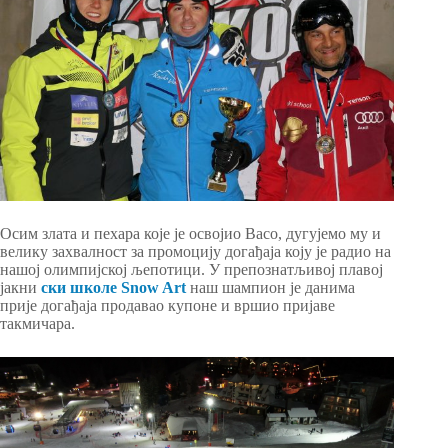
Осим злата и пехара које је освојио Васо, дугујемо му и
велику захвалност за промоцију догађаја коју је радио на
нашој олимпијској љепотици. У препознатљивој плавој
јакни
ски школе Snow Art
наш шампион је данима
прије догађаја продавао купоне и вршио пријаве
такмичара.