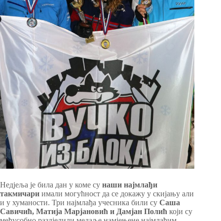
Недјеља је била дан у коме су
наши најмлађи
такмичари
имали могућност да се докажу у скијању али
и у хуманости. Три најмлађа учесника били су
Саша
Савичић, Матија Марјановић и Дамјан Полић
који су
међусобно раздјелили медаље намјењене најмлађим