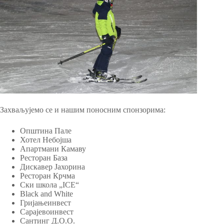
Захваљујемо се и нашим поносним спонзорима:
Општина Пале
Хотел Небојша
Апартмани Камаву
Ресторан База
Дискавер Јахорина
Ресторан Крчма
Ски школа „ICE“
Black and White
Гријањеинвест
Сарајевоинвест
Сантинг Д.О.О.