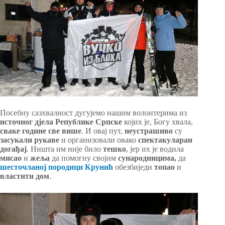
Посебну сазхвалност дугујемо нашим волонтерима из
источног дјела Републике Српске
којих је, Богу хвала,
сваке године
све више
. И овај пут,
неустрашиво
су
засукали рукаве
и организовали овако
спектакуларан
догађај
. Ништа им није било
тешко
, јер их је водила
мисао
и
жеља
да помогну својим
сународницима,
да
шесточланој породици Крунић
обезбиједи
топао
и
властити дом
.