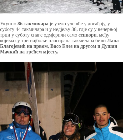
Укупно
86 такмичара
је узело учешће у догађају, у
суботу 44 такмичара и у недјељу 38, гдје су у вечерњој
трци у суботу снаге одмјерили само
сениори
, међу
којима су три најбоље пласирана такмичара били
Лана
Благојевић на првом
,
Васо Елез на другом и Душан
Мачкић на трећем мјесту.