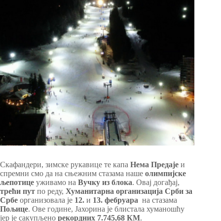
Скафандери, зимске рукавице те капа
Нема Предаје
и
спремни смо да на сњежним стазама наше
олимпијске
љепотице
уживамо на
Вучку из блока
. Овај догађај,
трећи пут
по реду,
Хуманитарна организација Срби за
Србе
организовала је
12.
и
13. фебруара
на стазама
Пољице
. Ове године, Јахорина је блистала хуманошћу
јер је сакупљено
рекордних 7.745,68 КМ
.