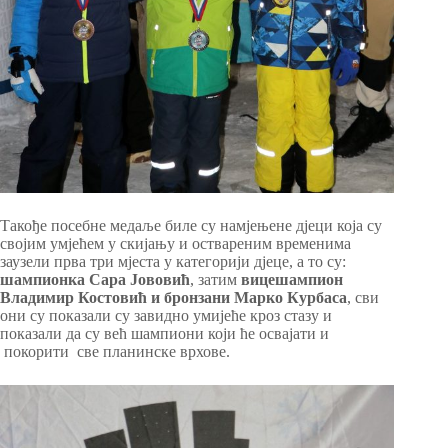
Такође посебне медаље биле су намјењене дјеци која су
својим умјећем у скијању и оствареним временима
заузели прва три мјеста у категорији дјеце, а то су:
шампионка Сара Јововић
, затим
вицешампион
Владимир Костовић и бронзани Марко Курбаса
, сви
они су показали су завидно умијеће кроз стазу и
показали да су већ шампиони који ће освајати и
покорити све планинске врхове.