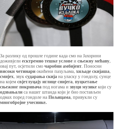
За разлику од прошле године када смо на Јахорини
доживјели
есктремно тешке услове
и
сњежну мећаву
,
овај пут, осјетили смо
чаробни амбијент
. Поносни
високи четинари
окићени пахуљама,
хиљаде скијаша
,
смијех
, звук
сударања скија
на уласку у гондолу, сунце
на којем
свјетлуцају иглице снијега
,
пуцкетање
сњежног покривача
под ногама и
звуци музике
који су
одзвањали
са нашег штанда који је био постављен
одмах поред гондоле на
Пољицама
, привукли су
многобројне учеснике.