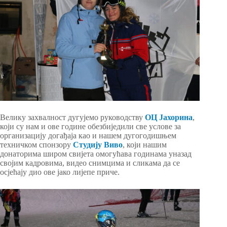
Велику захвалност дугујемо руководству
ОЦ Јахорина
,
који су нам и ове године обезбиједили све услове за
организацију догађаја као и нашем дугогодишњем
техничком спонзору
Студију Виво
, који нашим
донаторима широм свијета омогућава годинама уназад
својим кадровима, видео снимцима и сликама да се
осјећају дио ове јако лијепе приче.