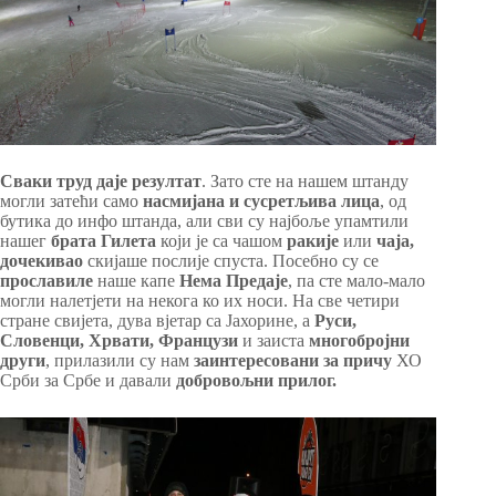
Сваки труд даје резултат
. Зато сте на нашем штанду
могли затећи само
насмијана и сусретљива лица
, од
бутика до инфо штанда, али сви су најбоље упамтили
нашег
брата Гилета
који је са чашом
ракије
или
чаја,
дочекивао
скијаше послије спуста. Посебно су се
прославиле
наше капе
Нема Предаје
, па сте мало-мало
могли налетјети на некога ко их носи. На све четири
стране свијета, дува вјетар са Јахорине, а
Руси,
Словенци, Хрвати, Французи
и заиста
многобројни
други
, прилазили су нам
заинтересовани за причу
ХО
Срби за Србе и давали
добровољни прилог.