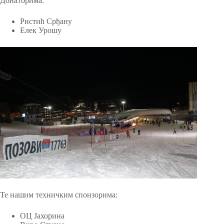
Донаторима:
Ристић Срђану
Елек Урошу
Те нашим техничким спонзорима:
ОЦ Јахорина