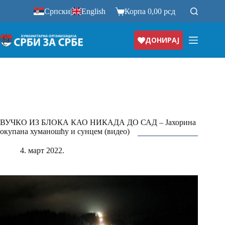
Прескочи
Српски
|
English
Корпа
0,00
рсд
на
ДОНИРАЈ
ВУЧКО ИЗ БЛОКА КАО НИКАДА ДО САД – Јахорина
окупана хуманошћу и сунцем (видео)
4. март 2022.