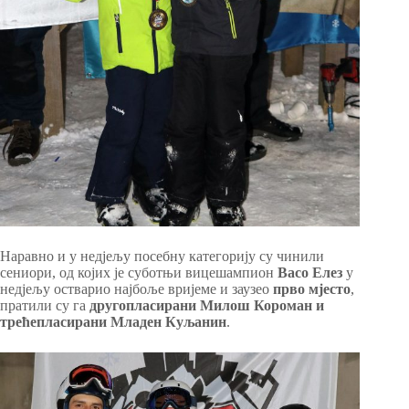
Наравно и у недјељу посебну категорију су чинили
сениори, од којих је суботњи вицешампион
Васо Елез
у
недјељу остварио најбоље вријеме и заузео
прво мјесто
,
пратили су га
другопласирани Милош Короман и
трећепласирани Младен Куљанин
.