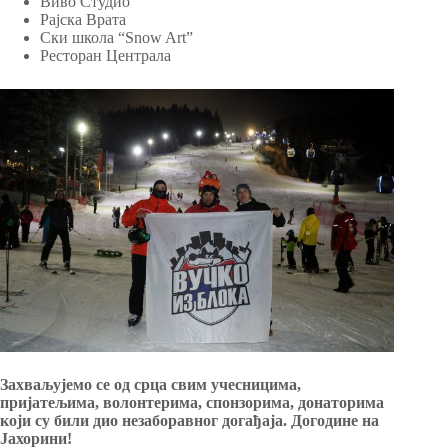
Виво Студио
Рајска Врата
Ски школа “Snow Art”
Ресторан Централа
Захваљујемо се од срца свим учесницима,
пријатељима, волонтерима, спонзорима, донаторима
који су били дио незаборавног догађаја. Догодине на
Јахорини!