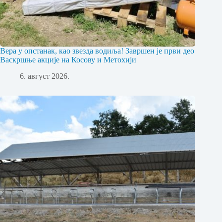
Вера у опстанак, као звезда водиља! Завршен је први део
Васкршње акције на Косову и Метохији
6. август 2026.