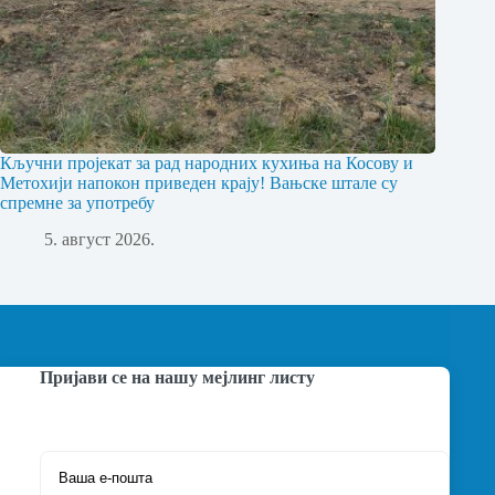
Кључни пројекат за рад народних кухиња на Косову и
Метохији напокон приведен крају! Вањске штале су
спремне за употребу
5. август 2026.
Пријави се на нашу мејлинг листу