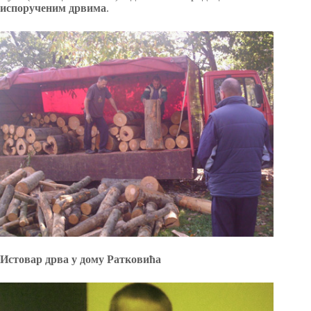
испорученим дрвима
.
Истовар дрва у дому Ратковића