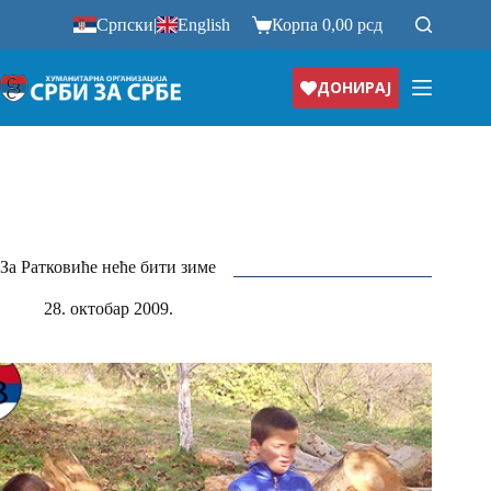
Прескочи
Српски
|
English
Корпа
0,00
рсд
на
ДОНИРАЈ
За Ратковиће неће бити зиме
28. октобар 2009.