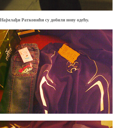
Најмлађи Ратковићи су добили нову одећу.