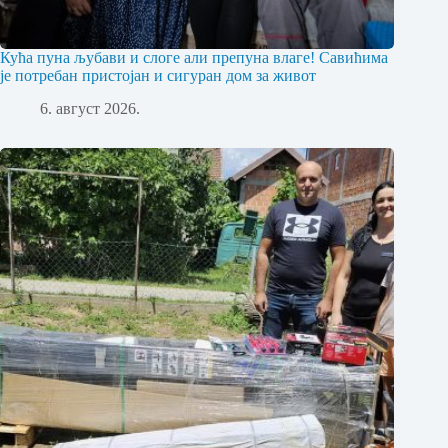
Кућа пуна љубави и слоге али препуна влаге! Савићима
је потребан пристојан и сигуран дом за живот
6. август 2026.