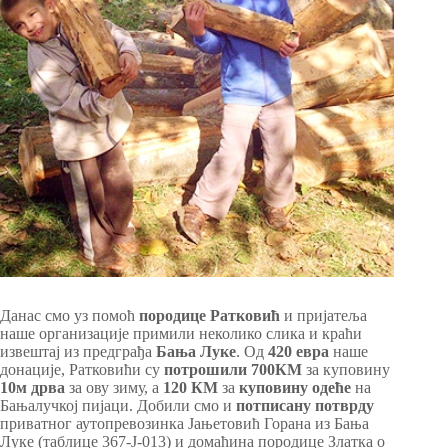
Данас смо уз помоћ
породице Ратковић
и пријатеља
наше организације примили неколико слика и краћи
извештај из предграђа
Бања Луке
. Од
420 евра
наше
донације, Ратковићи су
потрошили 700КМ
за куповину
10м дрва
за ову зиму, а
120 КМ
за
куповину одеће
на
Бањалучкој пијаци. Добили смо и
потписану потврду
приватног аутопревозинка Јањетовић Горана из Бања
Луке (таблице 367-Ј-013) и домаћина породице Златка о