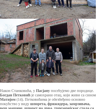
Након Станковића, у
Пасјану
посећујемо две породице.
Богдан Петковић
је самохрани отац, који живи са сином
Матијом
(14). Петковићима је обезбеђено основно
покућство у виду
шпорета, фрижидера, замрзивача,
веш машине, шпорет на дрва, трпезаријског стола са