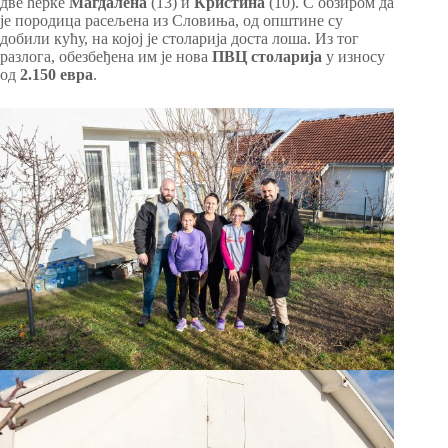
две ћерке
Магдалена
(13) и
Кристина
(10). С обзиром да
је породица расељена из Словиња, од општине су
добили кућу, на којој је столарија доста лоша. Из тог
разлога, обезбеђена им је нова
ПВЦ столарија
у износу
од
2.150 евра
.