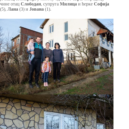
чине отац
Слободан
, супруга
Милица
и ћерке
Софија
(5),
Лана
(3) и
Јована
(1).