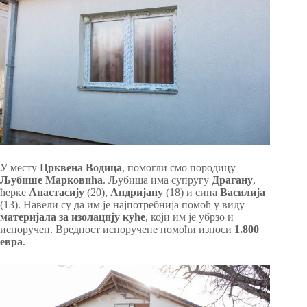
У месту
Црквена Водица
, помогли смо породицу
Љубише Марковића
. Љубиша има супругу
Драгану
,
ћерке
Анастасију
(20),
Андријану
(18) и сина
Василија
(13). Навели су да им је најпотребнија помоћ у виду
материјала за изолацију куће
, који им је убрзо и
испоручен. Вредност испоручене помоћи износи
1.800
евра
.