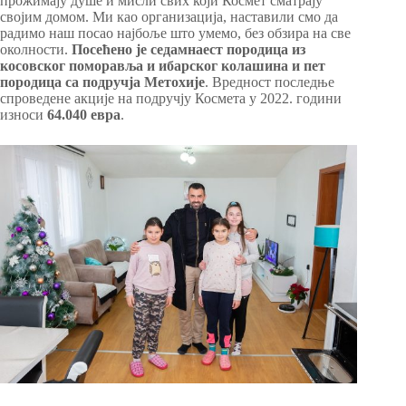
прожимају душе и мисли свих који Космет сматрају
својим домом. Ми као организација, наставили смо да
радимо наш посао најбоље што умемо, без обзира на све
околности.
Посећено је седамнаест породица из
косовског поморавља и ибарског колашина и пет
породица са подручја Метохије
. Вредност последње
спроведене акције на подручју Космета у 2022. години
износи
64.040 евра
.