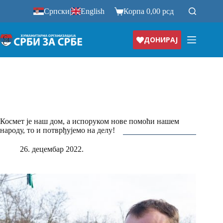
Прескочи
Српски
|
English
Корпа
0,00
рсд
на
ДОНИРАЈ
Космет је наш дом, а испоруком нове помоћи нашем
народу, то и потврђујемо на делу!
26. децембар 2022.