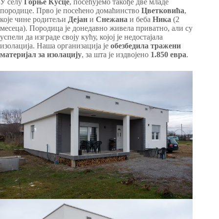
У селу
Горње
Кусце
, посећујемо такође две младе
породице. Прво је посећено домаћинство
Цветковића
,
које чине родитељи
Дејан
и
Снежана
и беба
Ника
(2
месеца). Породица је донедавно живела приватно, али су
успели да изграде своју кућу, којој је недостајала
изолација. Наша организација је
обезбедила тражени
материјал за изолацију
, за шта је издвојено
1.850 евра
.