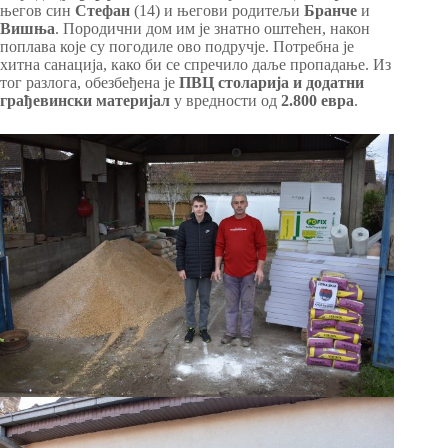
његов син
Стефан
(14) и његови родитељи
Бранче
и
Вишња
. Породични дом им је знатно оштећен, након
поплава које су погодиле ово подручје. Потребна је
хитна санација, како би се спречило даље пропадање. Из
тог разлога, обезбеђена је
ПВЦ столарија и додатни
грађевински материјал
у вредности од
2.800 евра
.