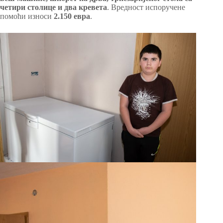
четири столице и два кревета
. Вредност испоручене
помоћи износи
2.150 евра
.