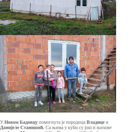
У
Новом Бадовцу
помогнута је породица
Владице
и
Данијеле Станишић
. Са њима у кући су још и њихове