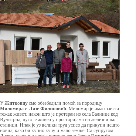
У
Житковцу
смо обезбедили помоћ за породицу
Миломира
и
Лизе Филиповић
. Миломир је имао заиста
тежак живот, након што је протеран из села Балинце код
Вучитрна, дуго је живео у просторијама на железничкој
станици. Ипак је уз велики труд успео да прикупи нешто
новца, како би купио кућу и мало земље. Са супругом
Лизом, успешно одгаја четворо деце, ћерке
Емилију