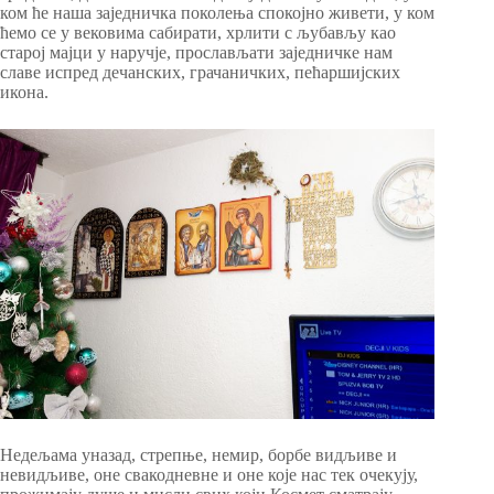
ком ће наша заједничка поколења спокојно живети, у ком
ћемо се у вековима сабирати, хрлити с љубављу као
старој мајци у наручје, прослављати заједничке нам
славе испред дечанских, грачаничких, пећаршијских
икона.
Недељама уназад, стрепње, немир, борбе видљиве и
невидљиве, оне свакодневне и оне које нас тек очекују,