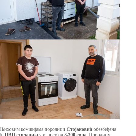
Њиховим комшијама породици
Стојановић
обезбеђена
је
ПВЦ столарија
у износу од
3.300 евра
. Породицу