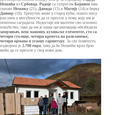
Нешића
из
Србовца
.
Радоје
са супругом
Бојаном
има
синове
Немању
(21),
Давида
(15) и
Матију
(14) и ћерку
Даницу
(10). Тренутно живе у старој кући, пошто нису
још увек у могућности да се преселе у нову, коју им је
општина саградила. Недостаје им малтене сво основно
покућство, тако да им је наша организација обезбедила
замрзивач, веш машину, кухињске елементее, сто са
четири столице, четири кревета на развлачење,
четири ормана и угаону гарнитуру
. За све поменуто,
издвојено је
2.700 евра
, тако да ће Нешићи врло брзо
моћи да се преселе у свој нови дом.