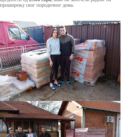
проширењу свог породичног дома.