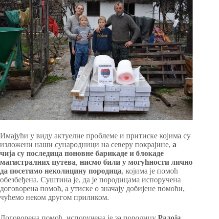
Имајући у виду актуелне проблеме и притиске којима су
изложени наши сународници на северу покрајине,
а
чија су последица поновне барикаде и блокаде
магистралних путева
,
нисмо били у могућности лично
да посетимо неколицину породица
, којима је помоћ
обезбеђена. Суштина је, да је породицама испоручена
договорена помоћ, а утиске о значају добијене помоћи,
чућемо неком другом приликом.
Договорена помоћ, испоручена је за породицу
Радоја