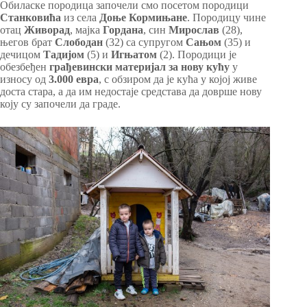
Обиласке породица започели смо посетом породици
Станковића
из села
Доње Кормињане
. Породицу чине
отац
Живорад
, мајка
Гордана
, син
Мирослав
(28),
његов брат
Слободан
(32) са супругом
Сањом
(35) и
дечицом
Тадијом
(5) и
Игњатом
(2). Породици је
обезбеђен
грађевински материјал за нову кућу
у
износу од
3.000 евра
, с обзиром да је кућа у којој живе
доста стара, а да им недостаје средстава да доврше нову
коју су започели да граде.