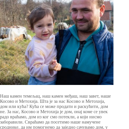
Наш камен темељац, наш камен међаш, наш завет, наше
Косово и Метохија. Шта је за нас Косово и Метохија,
дом или кућа? Кућа се може продати и раскућити, дом
не. За нас, Косово и Метохија је дом, онај коме се увек
радо враћамо, дом из ког смо потекли, а који нисмо
заборавили.
Свраћамо да посетимо наше намучене
сроднике, да им помогнемо да заједно сачувамо дом, у