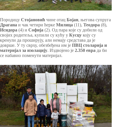
Породицу
Стојановић
чине отац
Бојан
, његова супруга
Драгана
и чак четири ћерке
Милица
(11),
Теодора
(8),
Исидора
(4) и
Софија
(2). Од пара које су добили од
својих родитеља, купили су кућу у
Кусцу
коју су
кренули да проширују, али немају средстава да је
доврше. У ту сврху, обезбеђена им је
ПВЦ столарија и
материјал за изолацију
. Издвојено је
2.350 евра
да би
се набавио поменути материјал.