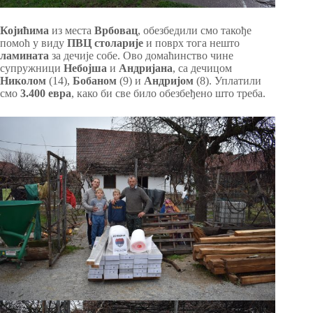
Којићима
из места
Врбовац
, обезбедили смо такође
помоћ у виду
ПВЦ столарије
и поврх тога нешто
ламината
за дечије собе. Ово домаћинство чине
супружници
Небојша
и
Андријана
, са дечицом
Николом
(14),
Бобаном
(9) и
Андријом
(8). Уплатили
смо
3.400 евра
, како би све било обезбеђено што треба.