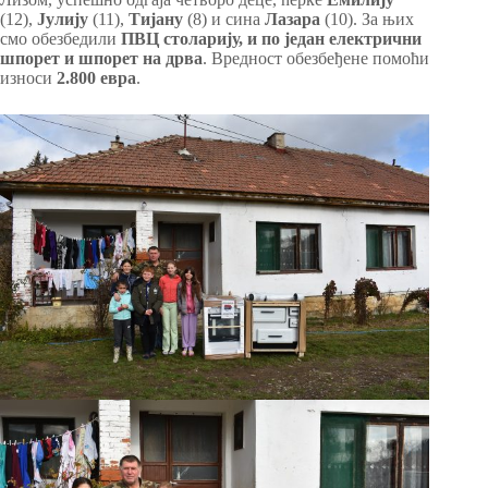
(12),
Јулију
(11),
Тијану
(8) и сина
Лазара
(10). За њих
смо обезбедили
ПВЦ столарију, и по један електрични
шпорет и шпорет на дрва
. Вредност обезбеђене помоћи
износи
2.800 евра
.