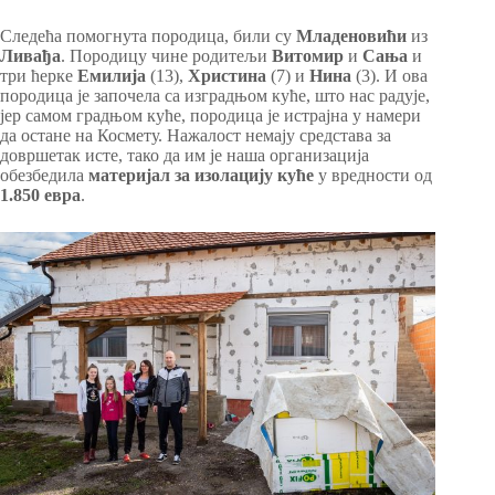
Следећа помогнута породица, били су
Младеновићи
из
Ливађа
. Породицу чине родитељи
Витомир
и
Сања
и
три ћерке
Емилија
(13),
Христина
(7) и
Нина
(3). И ова
породица је започела са изградњом куће, што нас радује,
јер самом градњом куће, породица је истрајна у намери
да остане на Космету. Нажалост немају средстава за
довршетак исте, тако да им је наша организација
обезбедила
материјал за изолацију куће
у вредности од
1.850 евра
.