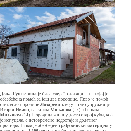
Доња Гуштерица
је била следећа локација, на којој је
обезбеђена помоћ за још две породице. Прво је помоћ
стигла до породице
Лазаревић
, коју чине супружници
Игор
и
Ивана
, са сином
Миљаном
(17) и ћерком
Миљаном
(14). Породица живи у доста старој кући, која
је испуцала, а истовремено недостаје и додатног
простора. Њима је обезбеђен
грађевински материјал
у
вредности од
2.500 евра
, како би започели радове на