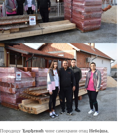
Породицу
Ђорђевић
чине самохрани отац
Небојша
,