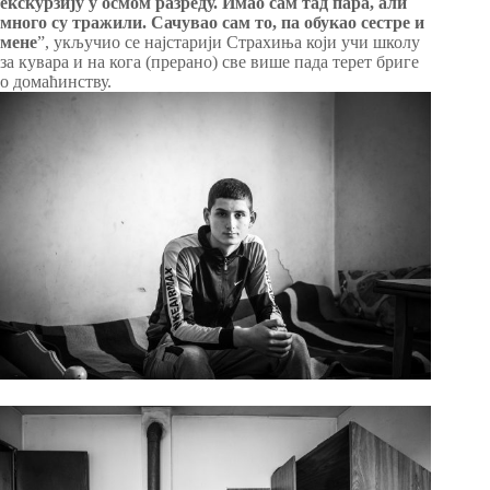
екскурзију у осмом разреду. Имао сам тад пара, али
много су тражили. Сачувао сам то, па обукао сестре и
мене
”, укључио се најстарији Страхиња који учи школу
за кувара и на кога (прерано) све више пада терет бриге
о домаћинству.