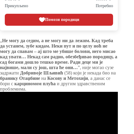
Прикупљено
Потребно
Помози породици
„
Не могу да седим, а не могу ни да лежим. Кад треба
да устанем, зубе кидам. Неки пут и по целу ноћ не
могу да спавам – ај што ме убише болови, него мисао
кад увати… Некад сам радио, обезбеђивао породицу, а
сад богами дошло тешко време. Ради деце ми је
највише, мали су још, шта ће они…
”, није могао сузе
задржати
Добривоје Шљивић
(58) који је некада био на
бранику Отаџбине
на
Косову и Метохији
, а данас се
бори с
карциномом плућа
и другим здравственим
проблемима.