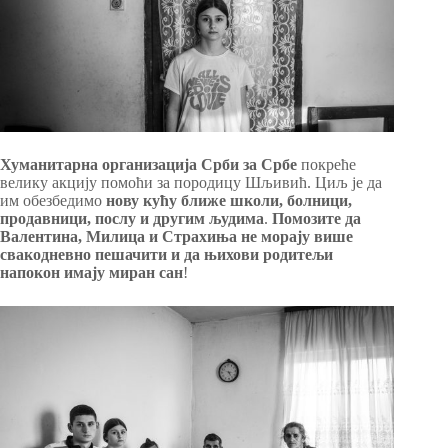
Хуманитарна организација Срби за Србе
покреће
велику акцију помоћи за породицу Шљивић. Циљ је да
им обезбедимо
нову кућу ближе школи, болници,
продавници, послу и другим људима
.
Помозите да
Валентина, Милица и Страхиња не морају више
свакодневно пешачити и да њихови родитељи
напокон имају миран сан
!