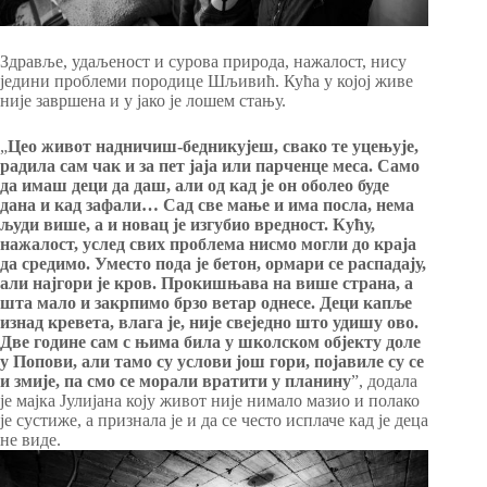
Здравље, удаљеност и сурова природа, нажалост, нису
једини проблеми породице Шљивић. Кућа у којој живе
није завршена и у јако је лошем стању.
„
Цео живот надничиш-бедникујеш, свако те уцењује,
радила сам чак и за пет јаја или парченце меса
.
Само
да имаш деци да даш, али од кад је он оболео буде
дана и кад зафали… Сад све мање и има посла, нема
људи више, а и новац је изгубио вредност. Кућу,
нажалост, услед свих проблема нисмо могли до краја
да средимо. Уместо пода је бетон, ормари се распадају,
али најгори је кров. Прокишњава на више страна, а
шта мало и закрпимо брзо ветар однесе. Деци капље
изнад кревета, влага је, није свеједно што удишу ово.
Две године сам с њима била у школском објекту доле
у Попови, али тамо су услови још гори, појавиле су се
и змије, па смо се морали вратити у планину
”, додала
је мајка Јулијана коју живот није нимало мазио и полако
је сустиже, а признала је и да се често исплаче кад је деца
не виде.