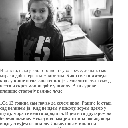
И заиста, иако је било топло и суво време, до њих смо
морали доћи теренским возилом.
Како све то изгледа
кад су кише и снегови тешко је замислити
, чули смо да
често и скроз мокри дођу у школу
.
Али сурове
планине стварају велике људе
!
„
Са 13 година сам почео да сечем дрва. Раније је отац,
сад већином ја. Кад не идем у школу, зором идемо у
шуму, мора се нешто зарадити. Идем и са другаром да
беремо шљиве. Некад кад нам је хитно за новац, онда
и одсуствујем из школе. Иначе, нисам ишао на