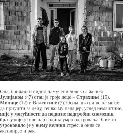
Овај брижни и видно намучени човек са женом
Јулијаном
(47) отац је троје деце –
Страхиње
(15),
Милице
(12) и
Валентине
(7). Осим што више не може
да приушти за децу, тешко му пада јер, услед немаштине,
није у могућности да подигне надгробни споменик
брату
који је пре пар година умро од тровања.
Све то
узроковало је у њему велики стрес
, а онда се
активирао и рак.