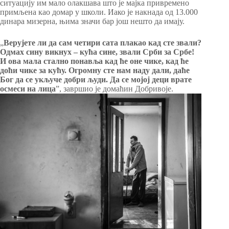
ситуацију им мало олакшава што је мајка привремено
примљена као домар у школи. Иако је накнада од 13.000
динара мизерна, њима значи бар још нешто да имају.
„
Верујете ли да сам четири сата плакао кад сте звали?
Одмах сину викнух – кућа сине, звали Срби за Србе!
И ова мала стално понавља кад ће оне чике, кад ће
доћи чике за кућу. Огромну сте нам наду дали, даће
Бог да се укључе добри људи. Да се мојој деци врате
осмеси на лица
”, завршио је домаћин Добривоје.