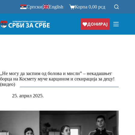
Прескочи
Српски
|
English
Корпа
0,00
рсд
на
ДОНИРАЈ
„Не могу да заспим од болова и мисли” – некадашњег
борца на Космету муче карцином и секирација за децу!
(видео)
25. април 2025.