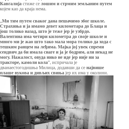
Кавгалија
стиже се
лошим и стрмим земљаним путем
којем као да краја нема.
„
Ми тим путем сваког дана пешачимо због школе.
Страхиња и ја имамо девет километара до Блаца и
још толико назад, што је теже јер је узбрдо.
Валентина има четири километра до своје школе и
много ми је жао што тако мала мора толико да хода с
тешким ранцем на леђима. Мајка јој увек спреми
сендвич да би имала снаге и ја је бодрим, али некад не
могу. Нажалост, овуда нико не иде јер није ни за
тракторе, камоли кола
”, испричала је
дванаестогодишња Милица, додавши да се
највише
плаше вукова и дивљих свиња
јер их има у околини.