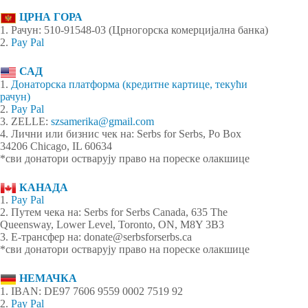
ЦРНА ГОРА
1. Рачун: 510-91548-03 (Црногорска комерцијална банка)
2.
Pay Pal
САД
1.
Донаторска платформа (кредитне картице, текући
рачун)
2.
Pay Pal
3. ZELLE:
szsamerika@gmail.com
4. Лични или бизнис чек на: Serbs for Serbs, Po Box
34206 Chicago, IL 60634
*сви донатори остварују право на пореске олакшице
КАНАДА
1.
Pay Pal
2. Путем чека на: Serbs for Serbs Canada, 635 The
Queensway, Lower Level, Toronto, ON, M8Y 3B3
3. Е-трансфер на: donate@serbsforserbs.ca
*сви донатори остварују право на пореске олакшице
НЕМАЧКА
1. IBAN: DE97 7606 9559 0002 7519 92
2.
Pay Pal