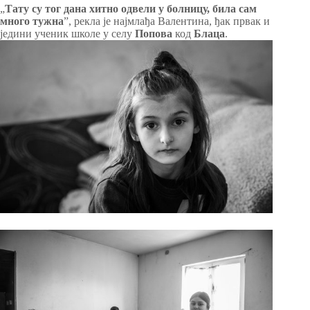
„
Тату су тог дана хитно одвели у болницу, била сам
много тужна
”, рекла је најмлађа Валентина, ђак првак и
једини ученик школе у селу
Попова
код
Блаца
.