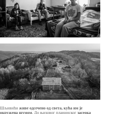
Шљивићи
живе одсечено од света, кућа им је
окружена шумом
. До њиховог планинског
засеока