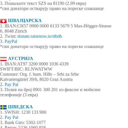
3. Пошаљите текст SZS на 81190 (2.99 евра)
*сви донатори остварују право на пореске олакшице
ШВАЈЦАРСКА
1. IBAN:CH57 0900 0000 6133 5679 5 Max-Högger-Strasse
6, 8048 Zürich
2. Twint:
donate.raisenow.io/stbdh
3.
PayPal
*сви донатори остварују право на пореске олакшице
АУСТРИЈА
1. IBAN:AT97 3200 0000 1036 4339
SWIFT/BIC: RLNWATWW
Customer: Org. f. hum. Hilfe – Srbi za Srbe
Kalvariengürtel 39/6, 8020 Graz Austria
2.
Pay Pal
3. Позив на број 0901 300 201 из фиксне и мобилне
телефоније (3 евра)
ШВЕДСКА
1. SWISH: 1230 133 900
2.
Pay Pal
3. Bank Giro: 5302-1077
4. Рачун: 5226 1060 858