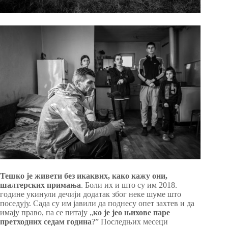
Тешко је живети без икаквих, како кажу они,
шалтерских примања
. Боли их и што су им 2018.
године укинули дечији додатак због неке шуме што
поседују. Сада су им јавили да поднесу опет захтев и да
имају право, па се питају „
ко је јео њихове паре
претходних седам година
?” Последњих месеци