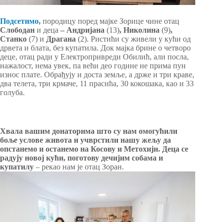
Подсетимо
,
породицу поред мајке Зорице чине отац
Слободан
и деца
– Андријана
(13)
, Николина
(9)
,
Станко
(7) и
Драгана
(2). Ристићи су живели у кући од
дрвета и блата, без купатила. Док мајка брине о четворо
деце, отац ради у Електропривреди Обилић, али посла,
нажалост, нема увек, па већи део године не прима пун
износ плате. Обрађују и доста земље, а држе и три краве,
два телета, три крмаче, 11 прасића, 30 кокошака, као и 33
голуба.
Хвала вашим донаторима што су нам омогућили
боље услове живота и учврстили нашу жељу да
опстанемо и останемо на Косову и Метохији. Деца се
радују новој кући, поготову дечијим собама и
купатилу
– рекао нам је отац Зоран.