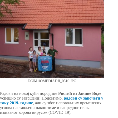
DCIM100MEDIADJI_0510.JPG
Радови на новој кући породице
Ристић
из
Јанине Воде
успешно су завршени
!
Подсетимо,
радови су започети у
току 2019. године
, али су због неповољних временских
услова настављени након зиме и ванредног стања
изазваног корона вирусом (COVID-19).