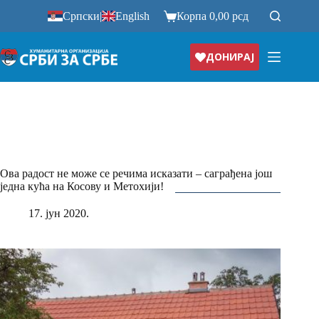
Прескочи
Српски
|
English
Корпа
0,00
рсд
на
ДОНИРАЈ
Ова радост не може се речима исказати – саграђена још
једна кућа на Косову и Метохији!
17. јун 2020.