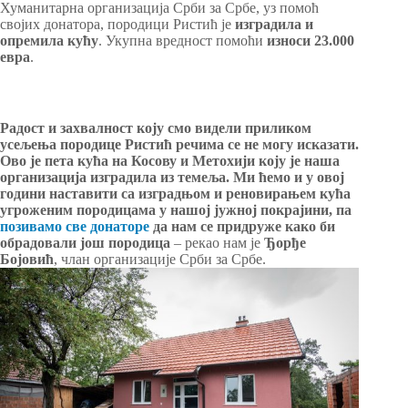
Хуманитарна организација Срби за Србе, уз помоћ
својих донатора, породици Ристић је
изградила и
опремила кућу
. Укупна вредност помоћи
износи 23.000
евра
.
Радост и захвалност коју смо видели приликом
усељења породице Ристић речима се не могу исказати.
Ово је пета кућа на Косову и Метохији коју је наша
организација изградила из темеља. Ми ћемо и у овој
години наставити са изградњом и реновирањем кућа
угроженим породицама у нашој јужној покрајини, па
позивамо све донаторе
да нам се придруже како би
обрадовали још породица
– рекао нам је
Ђорђе
Бојовић
, члан организације Срби за Србе.