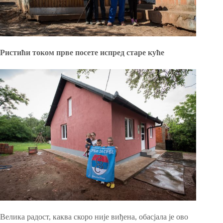
Ристићи током прве посете испред старе куће
Велика радост, каквa скоро није виђена, обасјала је ово