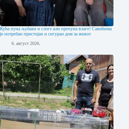
Кућа пуна љубави и слоге али препуна влаге! Савићима
је потребан пристојан и сигуран дом за живот
6. август 2026.