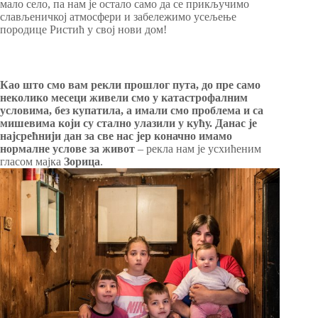
мало село, па нам је остало само да се прикључимо
слављеничкој атмосфери и забележимо усељење
породице Ристић у свој нови дом!
Као што смо вам рекли прошлог пута, до пре само
неколико месеци живели смо у катастрофалним
условима, без купатила, а имали смо проблема и са
мишевима који су стално улазили у кућу. Данас је
најсрећнији дан за све нас јер коначно имамо
нормалне услове за живот
– рекла нам је усхићеним
гласом мајка
Зорица
.