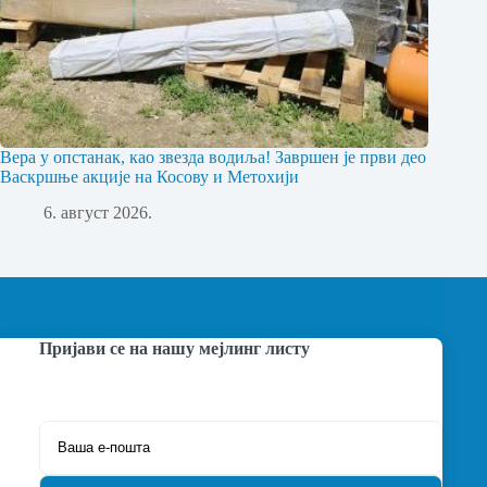
Вера у опстанак, као звезда водиља! Завршен је први део
Васкршње акције на Косову и Метохији
6. август 2026.
Пријави се на нашу мејлинг листу