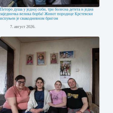
Петоро душа у једној соби, три болесна детета и једна
заједничка велика борба! Живот породице Крстевски
испуњен је свакодневном бригом
7. август 2026.