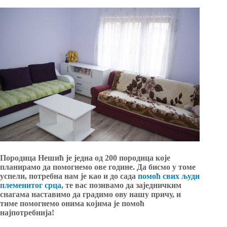
Породица Нешић је једна од 200 породица које
планирамо да помогнемо ове године. Да бисмо у томе
успели, потребна нам је као и до сада
помоћ свих људи
племенитог срца
, те вас позивамо да заједничким
снагама наставимо да градимо ову нашу причу, и
тиме помогнемо онима којима је помоћ
најпотребнија!