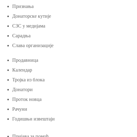
Признања
Донаторске кутије
СЗС у медијама
Сарадња
Слава организације
Продавница
Календар
Тројка из блока
Донатори
Проток новца
Рачуни
Годишњи извештаји
Пријава за помоћ