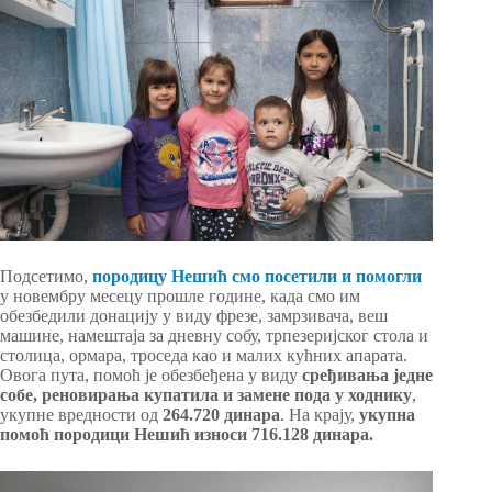
Подсетимо,
породицу Нешић смо посетили и помогли
у новембру месецу прошле године, када смо им
обезбедили донацију у виду фрезе, замрзивача, веш
машине, намештаја за дневну собу, трпезеријског стола и
столицa, ормара, троседа као и малих кућних апарата.
Овога пута, помоћ је обезбеђена у виду
сређивања једне
собе, реновирања купатила и замене пода у ходнику
,
укупне вредности од
264.720 динара
. На крају,
укупна
помоћ породици Нешић износи 716.128 динара.