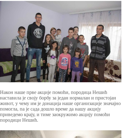
Након наше прве акције помоћи, породица Нешић
наставила је своју борбу за један нормалан и пристојан
живот, у чему им је донација наше организације значајно
помогла, па је сада дошло време да нашу акцију
приведемо крају, и тиме заокружимо акцију помоћи
породици Нешић.