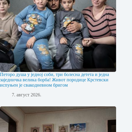
Петоро душа у једној соби, три болесна детета и једна
заједничка велика борба! Живот породице Крстевски
испуњен је свакодневном бригом
7. август 2026.