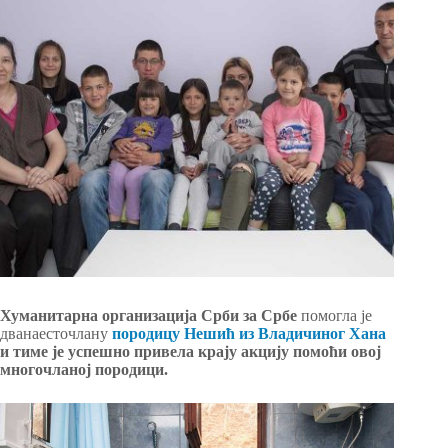
Хуманитарна организација Срби за Србе
помогла је
дванаесточлану
породицу Нешић из Владичиног Хана
и тиме је успешно привела крају акцију помоћи овој
многочланој породици.