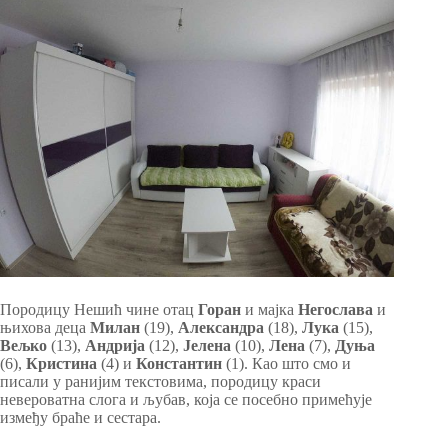
Породицу Нешић чине отац
Горан
и мајка
Негослава
и
њихова деца
Милан
(19),
Александра
(18),
Лука
(15),
Вељко
(13),
Андрија
(12),
Јелена
(10),
Лена
(7),
Дуња
(6),
Кристина
(4) и
Константин
(1). Као што смо и
писали у ранијим текстовима, породицу краси
невероватна слога и љубав, која се посебно примећује
између браће и сестара.