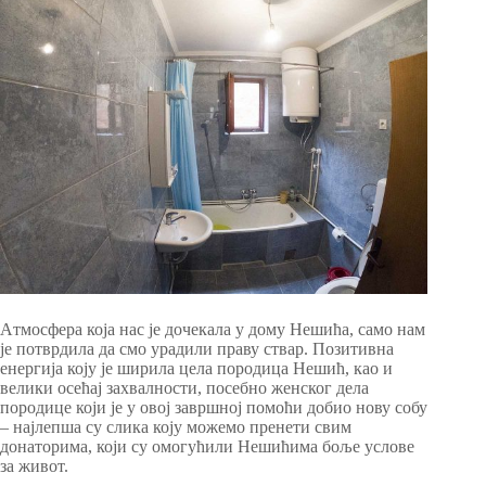
Aтмосфера која нас је дочекала у дому Нешића, само нам
је потврдила да смо урадили праву ствар. Позитивна
енергија коју је ширила цела породица Нешић, као и
велики осећај захвалности, посебно женског дела
породице који је у овој завршној помоћи добио нову собу
– најлепша су слика коју можемо пренети свим
донаторима, који су омогућили Нешићима боље услове
за живот.