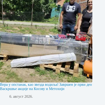
Вера у опстанак, као звезда водиља! Завршен је први део
Васкршње акције на Косову и Метохији
6. август 2026.