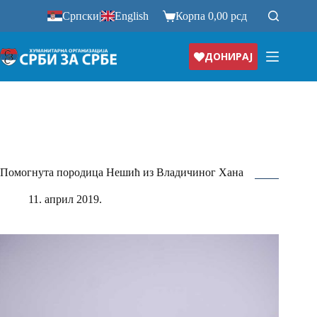
Прескочи
Српски
|
English
Корпа
0,00
рсд
на
ДОНИРАЈ
Помогнута породица Нешић из Владичиног Хана
11. април 2019.