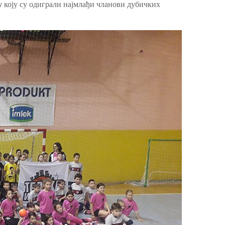
у
коју су одиграли најмлађи чланови дубичких