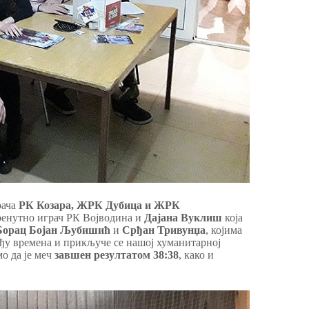
рача
РК Козара, ЖРК Дубица и ЖРК
тренутно играч РК Војводина и
Дајана Вуклиш
која
Борац Бојан Љубишић
и
Срђан Тривунџа
, којима
нађу времена и прикључе се нашој хуманитарној
мо да је меч
завшен резултатом 38:38
, како и