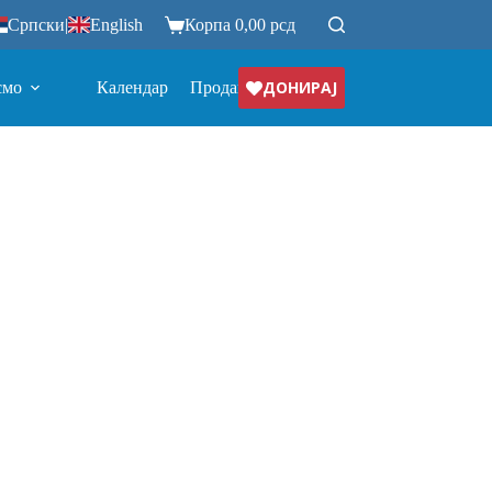
Српски
|
English
Корпа
0,00
рсд
ДОНИРАЈ
смо
Календар
Продавница