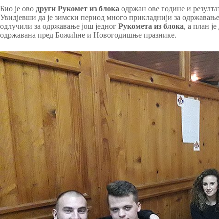
Био је ово
други Рукомет из блока
одржан ове године и резулта
Увидјевши да је зимски период много прикладнији за одржавање
одлучили за одржавање још једног
Рукомета из блока
, а план ј
одржавана пред Божићне и Новогодишње празнике.