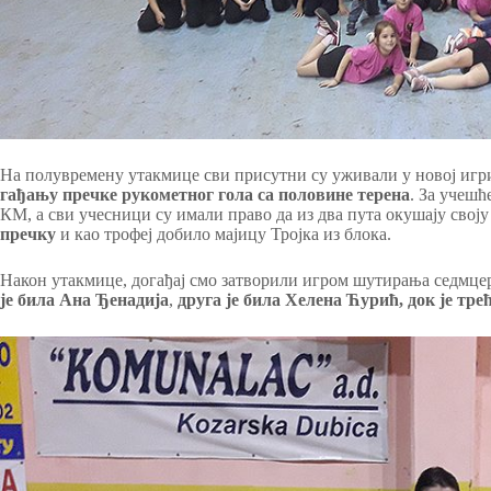
На полувремену утакмице сви присутни су уживали у новој игри
гађању пречке рукометног гола са половине терена
. За учешћ
КМ, а сви учесници су имали право да из два пута окушају своју
пречку
и као трофеј добило мајицу Тројка из блока.
Након утакмице, догађај смо затворили игром шутирања седмце
је била Ана Ђенадија
,
друга је била Хелена Ћурић, док је тре