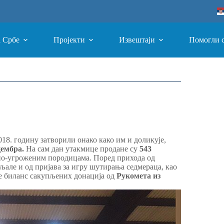
а Србе
Пројекти
Извештаји
Помогли 
2018. годину затворили онако како им и доликује,
цембра.
На сам дан утакмице продане су
543
лно-угроженим породицама. Поред прихода од
упљале и од пријава за игру шутирања седмераца, као
 је биланс сакупљених донација од
Рукомета из