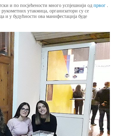
тски и по посјећености много успјешнији од
првог
.
 рукометних утакмица, организатори су се
е да и у будућности ова манифестација буде