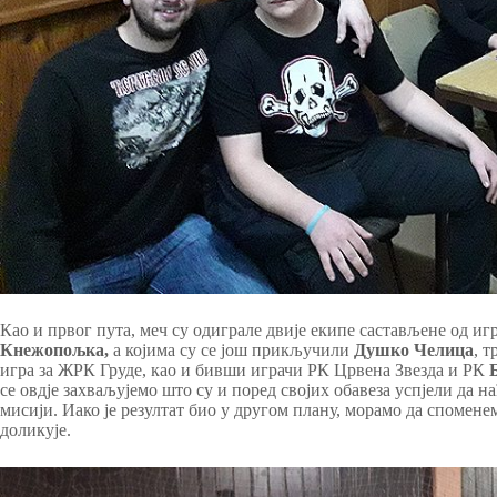
Као и првог пута, меч су одиграле двије екипе састављене од иг
Кнежопољка,
а којима су се још прикључили
Душко Челица
, 
игра за ЖРК Груде, као и бивши играчи РК Црвена Звезда и РК
се овдје захваљујемо што су и поред својих обавеза успјели да 
мисији. Иако је резултат био у другом плану, морамо да спомене
доликује.