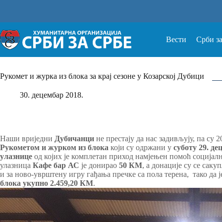
Прескочи
на
Вести
Срби з
Рукомет и журка из блока за крај сезоне у Козарској Дубици
30. децембар 2018.
Наши вриједни
Дубичанци
не престају да нас задивљују, па су 
Рукометом и журком из блока
који су одржани у
суботу 29. де
улазнице
од којих је комплетан приход намјењен помоћ соција
улазница
Кафе бар АС
је донирао
50 КМ
, а донације су се сак
и за ново-уврштену игру гађања пречке са пола терена, тако да
блока укупно 2.459,20 КМ
.