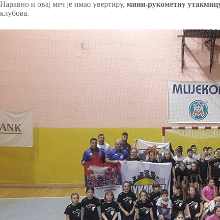
Наравно и овај меч је имао увертиру,
мини-рукометну утакмиц
клубова.