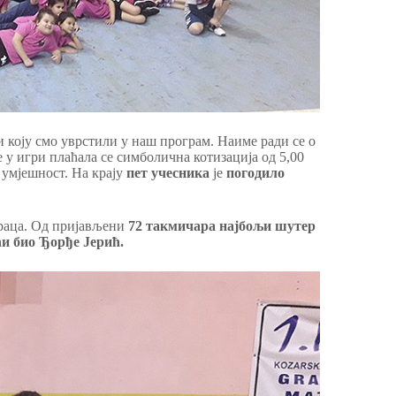
 коју смо уврстили у наш програм. Наиме ради се о
е у игри плаћала се симболична котизација од 5,00
 умјешност. На крају
пет учесника
је
погодило
раца. Од пријављени
72 такмичара најбољи
шутер
ћи био Ђорђе Јерић.