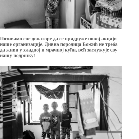
Позивамо све донаторе да се придруже новој акцији
наше организације
.
Дивна породица Божић не треба
да живи у хладној и мрачној кући, већ заслужује сву
нашу подршку
!