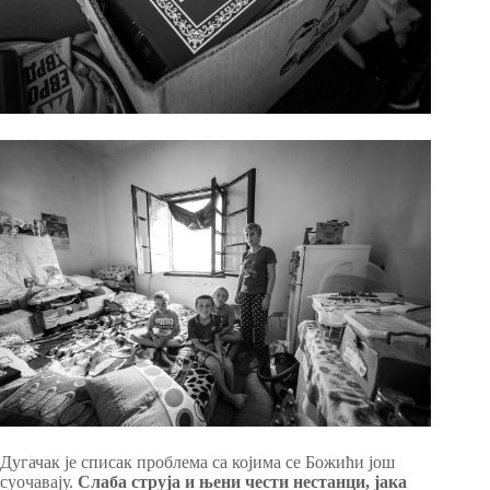
Дугачак је списак проблема са којима се Божићи још
суочавају.
Слаба струја и њени чести нестанци, јака