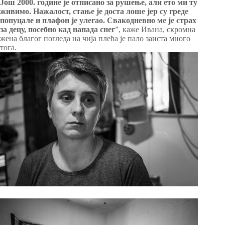
Још 2000. године је отписано за рушење, али ето ми ту
живимо. Нажалост, стање је доста лоше јер су греде
попуцале и плафон је улегао. Свакодневно ме је страх
за децу, посебно кад напада снег
”, каже Ивана, скромна
жена благог погледа на чија плећа је пало заиста много
тога.