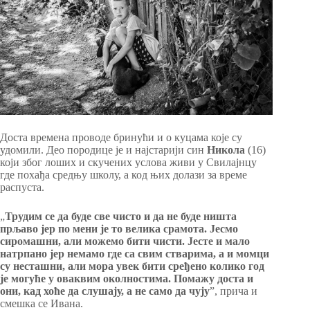
Доста времена проводе бринући и о куцама које су
удомили. Део породице је и најстарији син
Никола
(16)
који због лоших и скучених услова живи у Свилајнцу
где похађа средњу школу, а код њих долази за време
распуста.
„
Трудим се да буде све чисто и да не буде ништа
прљаво јер по мени је то велика срамота. Јесмо
сиромашни, али можемо бити чисти. Јесте и мало
натрпано јер немамо где са свим стварима, а и момци
су несташни, али мора увек бити сређено колико год
је могуће у оваквим околностима. Помажу доста и
они, кад хоће да слушају, а не само да чују
”, прича и
смешка се Ивана.