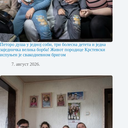
Петоро душа у једној соби, три болесна детета и једна
заједничка велика борба! Живот породице Крстевски
испуњен је свакодневном бригом
7. август 2026.