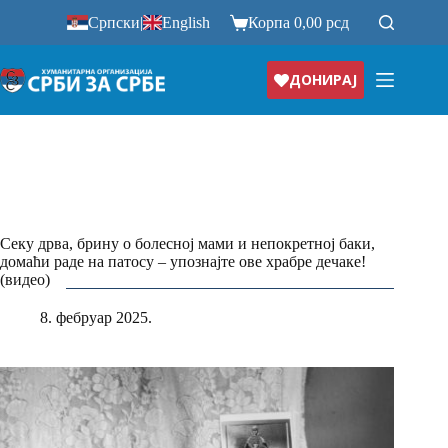
Прескочи
Српски
|
English
Корпа
0,00
рсд
на
ДОНИРАЈ
Секу дрва, брину о болесној мами и непокретној баки,
домаћи раде на патосу – упознајте ове храбре дечаке!
(видео)
8. фебруар 2025.