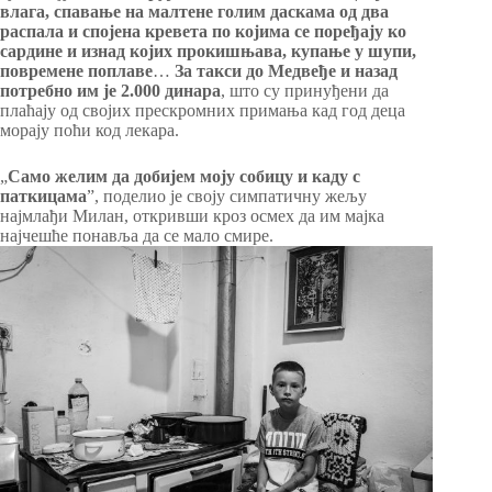
влага, спавање на малтене голим даскама од два
распала и спојена кревета по којима се поређају ко
сардине и изнад којих прокишњава, купање у шупи,
повремене поплаве
…
За такси до Медвеђе и назад
потребно им је 2.000 динара
, што су принуђени да
плаћају од својих прескромних примања кад год деца
морају поћи код лекара.
„
Само желим да добијем моју собицу и каду с
паткицама
”, поделио је своју симпатичну жељу
најмлађи Милан, откривши кроз осмех да им мајка
најчешће понавља да се мало смире.