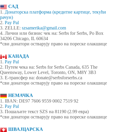
САД
1.
Донаторска платформа (кредитне картице, текући
рачун)
2.
Pay Pal
3. ZELLE:
szsamerika@gmail.com
4. Лични или бизнис чек на: Serbs for Serbs, Po Box
34206 Chicago, IL 60634
*сви донатори остварују право на пореске олакшице
КАНАДА
1.
Pay Pal
2. Путем чека на: Serbs for Serbs Canada, 635 The
Queensway, Lower Level, Toronto, ON, M8Y 3B3
3. Е-трансфер на: donate@serbsforserbs.ca
*сви донатори остварују право на пореске олакшице
НЕМАЧКА
1. IBAN: DE97 7606 9559 0002 7519 92
2.
Pay Pal
3. Пошаљите текст SZS на 81190 (2.99 евра)
*сви донатори остварују право на пореске олакшице
ШВАЈЦАРСКА