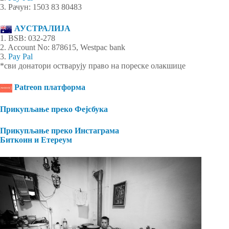
3. Рачун: 1503 83 80483
АУСТРАЛИЈА
1. BSB: 032-278
2. Account No: 878615, Westpac bank
3.
Pay Pal
*сви донатори остварују право на пореске олакшице
Patreon платформа
Прикупљање преко Фејсбука
Прикупљање преко Инстаграма
Биткоин и Етереум