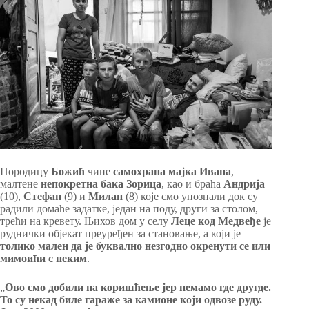
Породицу
Божић
чине
самохрана мајка Ивана
,
малтене
непокретна бака Зорица
, као и браћа
Андрија
(10),
Стефан
(9) и
Милан
(8) које смо упознали док су
радили домаће задатке, један на поду, други за столом,
трећи на кревету. Њихов дом у селу
Леце код Медвеђе
је
руднички објекат преуређен за становање, а који је
толико мален да је буквално незгодно окренути се или
мимоићи с неким
.
„
Ово смо добили на коришћење јер немамо где другде.
То су некад биле гараже за камионе који одвозе руду.