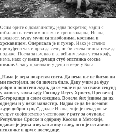
Осим бриге о домаћинству, једва покретној мајци с
озбиљно натеченим ногама и три школарца, Ивана,
нажалост,
муку мучи са зглобовима, костима и
хрскавицом
.
Оперисала је и тумор
. Иако је стално
принуђена чак и дрва да сече, не би смела ништа теже да
подиже. Посла за њу, као и за већину људи у том крају,
нема, иако су
њени дечаци стуб опстанка сеоске
школе
. Снагу проналази у деци и вери у Бога.
„
Нама је вера покретач свега. Да нема ње не бисмо ни
ми постојали, не би ничега било. Децу учим да буду
добри и поштени људи, да се моле и да за сваки секунд
у животу захваљују Господу Исусу Христу, Пресветој
Богородици и свим свецима. Волела бих једном да их
одведем и у неки манастир. Надам се да ће помоћи
људи доброг срца
”, додаје Ивана, чији је некадашњи
супруг својевремено учествовао
у рату за очување
Републике Српске и одбрану Косова и Метохије,
одакле је једва извукао живу главу, што је оставило
психичке и друге последице
.