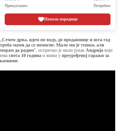
Прикупљено
Потребно
Помози породици
„
Сечем дрва, идем по воду, до продавнице и шта год
треба мами да се помогне. Мало ми је тешко, али
морам да радим
”, испричао је мали јунак
Андрија
који
има
свега 10 година
и живи у
преуређеној гаражи за
камионе
.