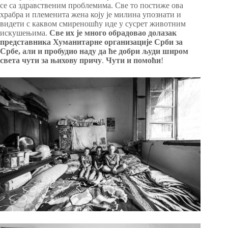
се са здравственим проблемима. Све то постиже ова
храбра и племенита жена коју је милина упознати и
видети с каквом смиреношћу иде у сусрет животним
искушењима.
Све их је много обрадовао долазак
представника Хуманитарне организације Срби за
Србе, али и пробудио наду да ће добри људи широм
света чути за њихову причу
.
Чути и помоћи
!