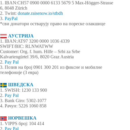
1. IBAN:CH57 0900 0000 6133 5679 5 Max-Högger-Strasse
6, 8048 Zürich
2. Twint:
donate.raisenow.io/stbdh
3.
PayPal
*сви донатори остварују право на пореске олакшице
АУСТРИЈА
1. IBAN:AT97 3200 0000 1036 4339
SWIFT/BIC: RLNWATWW
Customer: Org. f. hum. Hilfe – Srbi za Srbe
Kalvariengürtel 39/6, 8020 Graz Austria
2.
Pay Pal
3. Позив на број 0901 300 201 из фиксне и мобилне
телефоније (3 евра)
ШВЕДСКА
1. SWISH: 1230 133 900
2.
Pay Pal
3. Bank Giro: 5302-1077
4. Рачун: 5226 1060 858
НОРВЕШКА
1. VIPPS број: 104 414
2.
Pay Pal