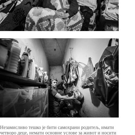
Незамисливо тешко је бити самохрани родитељ, имати
четворо деце, немати основне услове за живот и носити