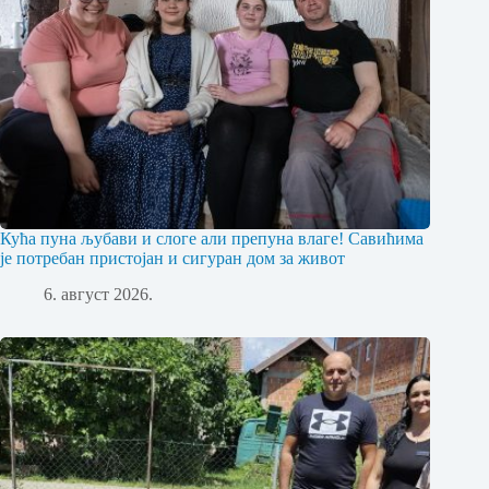
Кућа пуна љубави и слоге али препуна влаге! Савићима
је потребан пристојан и сигуран дом за живот
6. август 2026.