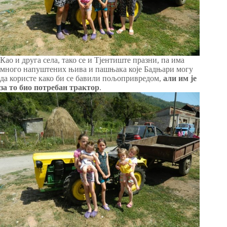
Као и друга села, тако се и Тјентиште празни, па има
много напуштених њива и пашњака које Бадњари могу
да користе како би се бавили пољопривредом,
али им је
за то био потребан трактор
.