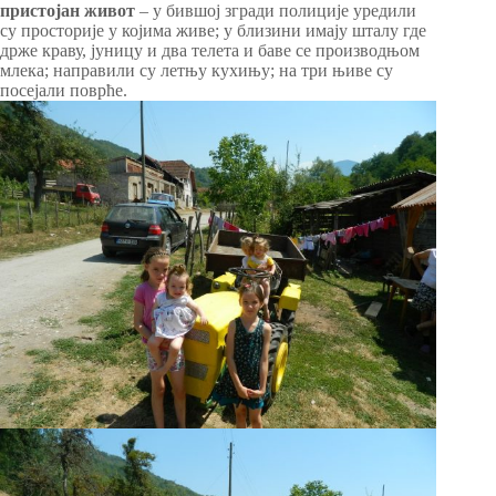
пристојан живот
– у бившој згради полиције уредили
су просторије у којима живе; у близини имају шталу где
држе краву, јуницу и два телета и баве се производњом
млека; направили су летњу кухињу; на три њиве су
посејали поврће.