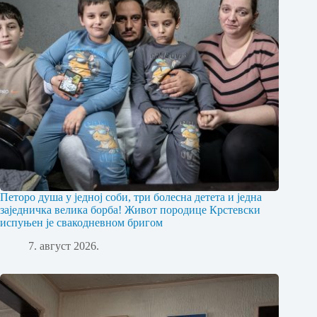
Петоро душа у једној соби, три болесна детета и једна
заједничка велика борба! Живот породице Крстевски
испуњен је свакодневном бригом
7. август 2026.