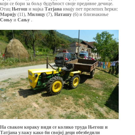
који се бори за бољу будућност своје предивне дечице.
Отац
Његош
и мајка
Татјана
имају пет прелепих ћерки:
Марију
(11),
Милицу
(7),
Наташу
(6) и близнакиње
Соњу
и
Сању
.
На сваком кораку види се колико труда Његош и
Татјана улажу како би својој деци обезбедили