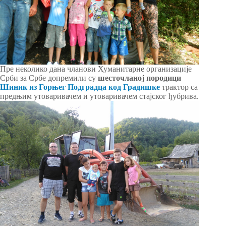
Пре неколико дана чланови Хуманитарне организације
Срби за Србе допремили су
шесточланој породици
Шиник из Горњег Подградца код Градишке
трактор са
предњим утоваривачем и утоваривачем стајског ђубрива.