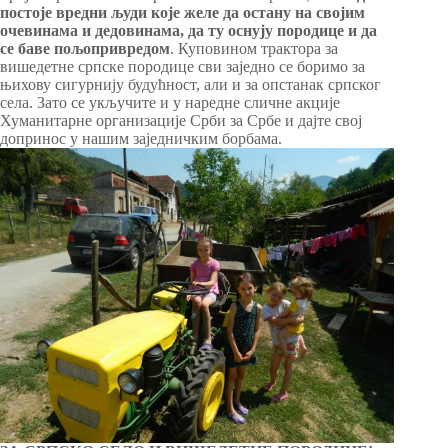
постоје вредни људи које желе да остану на својим
очевинама и дедовинама, да ту оснују породице и да
се баве пољопривредом
. Куповином трактора за
вишедетне српске породице сви заједно се боримо за
њихову сигурнију будућност, али и за опстанак српског
села. Зато се укључите и у наредне сличне акције
Хуманитарне организације Срби за Србе и дајте свој
допринос у нашим заједничким борбама.