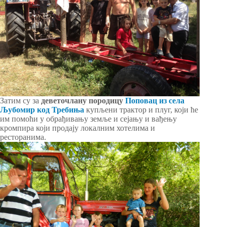
Затим су за
деветочлану породицу
Поповац из села
Љубомир код Требиња
купљени трактор и плуг, који ће
им помоћи у обрађивању земље и сејању и вађењу
кромпира који продају локалним хотелима и
ресторанима.