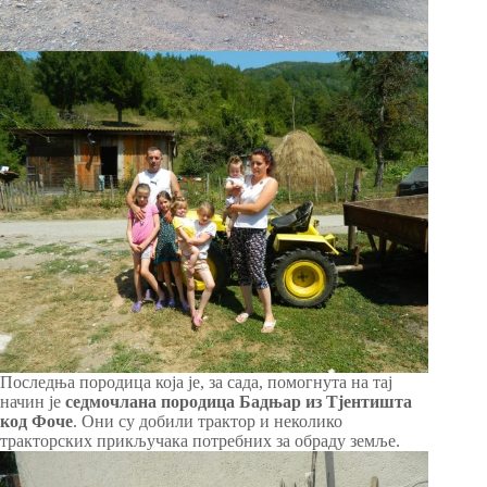
Последња породица која је, за сада, помогнута на тај
начин је
седмочлана породица Бадњар из Тјентишта
код Фоче
. Они су добили трактор и неколико
тракторских прикључака потребних за обраду земље.