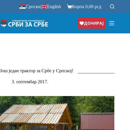
Прескочи
Српски
|
English
Корпа
0,00
рсд
на
ДОНИРАЈ
Још један трактор за Србе у Српској!
3. септембар 2017.