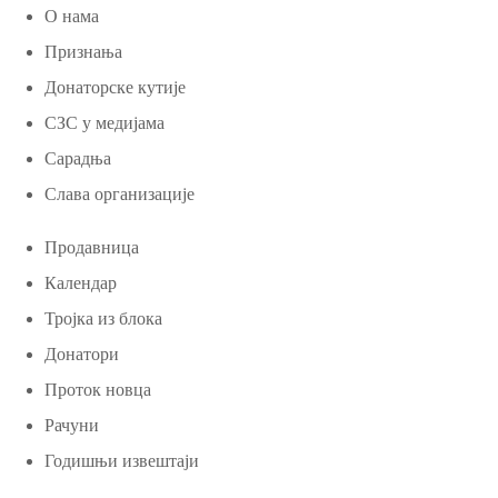
О нама
Признања
Донаторске кутије
СЗС у медијама
Сарадња
Слава организације
Продавница
Календар
Тројка из блока
Донатори
Проток новца
Рачуни
Годишњи извештаји