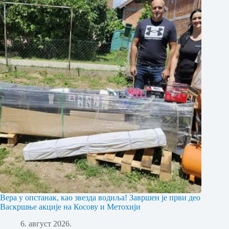
Вера у опстанак, као звезда водиља! Завршен је први део
Васкршње акције на Косову и Метохији
6. август 2026.