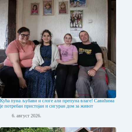
Кућа пуна љубави и слоге али препуна влаге! Савићима
је потребан пристојан и сигуран дом за живот
6. август 2026.