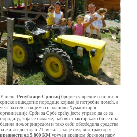
У целој
Републици Српској
бројне су вредне и поштене
српске вишедетне породице којима је потребна помоћ, а
чест захтев са којима се чланови Хуманитарне
организације Срби за Србе срећу јесте управо да се за
породицу, која се помаже, набави трактор како би се она
бавила пољопривредом и тако себи обезбедила средства
за живот достојан 21. века. Тако је недавно трактор у
вредности од 5.800 КМ
уручен вредном брачном пару