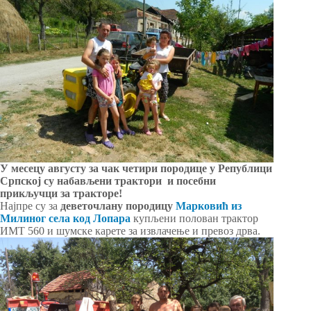
У месецу августу за чак четири породице у Републици
Српској су набављени трактори и посебни
прикључци за тракторе!
Најпре су за
деветочлану породицу
Марковић из
Милиног села код Лопара
купљени полован трактор
ИМТ 560 и шумске карете за извлачење и превоз дрва.