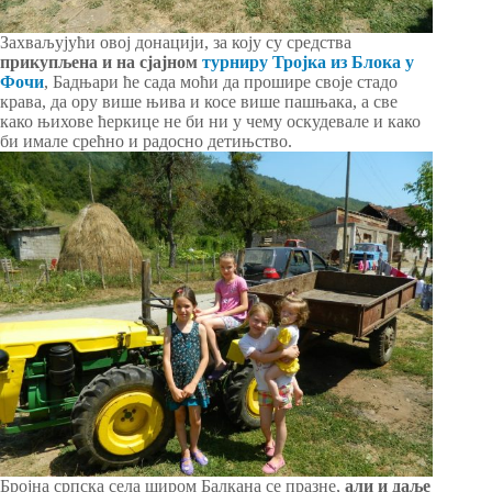
Захваљујући овој донацији, за коју су средства
прикупљена и на сјајном
турниру Тројка из Блока у
Фочи
, Бадњари ће сада моћи да прошире своје стадо
крава, да ору више њива и косе више пашњака, а све
како њихове ћеркице не би ни у чему оскудевале и како
би имале срећно и радосно детињство.
Бројна српска села широм Балкана се празне,
али и даље