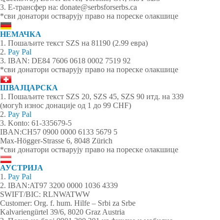
3. Е-трансфер на: donate@serbsforserbs.ca
*сви донатори остварују право на пореске олакшице
НЕМАЧКА
1. Пошаљите текст SZS на 81190 (2.99 евра)
2.
Pay Pal
3. IBAN: DE84 7606 0618 0002 7519 92
*сви донатори остварују право на пореске олакшице
ШВАЈЦАРСКА
1. Пошаљите текст SZS 20, SZS 45, SZS 90 итд. на 339
(могућ износ донације од 1 до 99 CHF)
2.
Pay Pal
3. Konto: 61-335679-5
IBAN:CH57 0900 0000 6133 5679 5
Max-Högger-Strasse 6, 8048 Zürich
*сви донатори остварују право на пореске олакшице
АУСТРИЈА
1.
Pay Pal
2. IBAN:AT97 3200 0000 1036 4339
SWIFT/BIC: RLNWATWW
Customer: Org. f. hum. Hilfe – Srbi za Srbe
Kalvariengürtel 39/6, 8020 Graz Austria