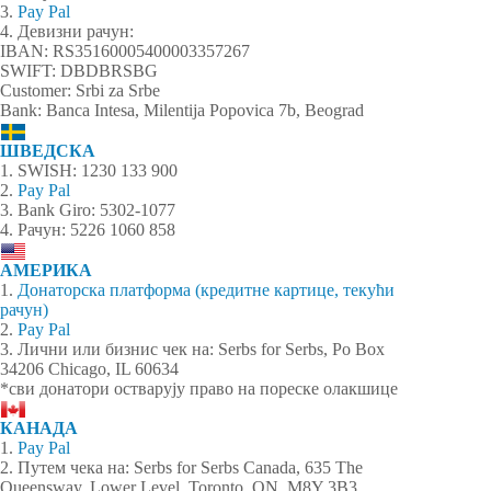
3.
Pay Pal
4. Девизни рачун:
IBAN: RS35160005400003357267
SWIFT: DBDBRSBG
Customer: Srbi za Srbe
Bank: Banca Intesa, Milentija Popovica 7b, Beograd
ШВЕДСКА
1. SWISH: 1230 133 900
2.
Pay Pal
3. Bank Giro: 5302-1077
4. Рачун: 5226 1060 858
АМЕРИКА
1.
Донаторска платформа (кредитне картице, текући
рачун)
2.
Pay Pal
3. Лични или бизнис чек на: Serbs for Serbs, Po Box
34206 Chicago, IL 60634
*сви донатори остварују право на пореске олакшице
КАНАДА
1.
Pay Pal
2. Путем чека на: Serbs for Serbs Canada, 635 The
Queensway, Lower Level, Toronto, ON, M8Y 3B3