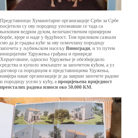
Представници Хуманитарне организације Срби за Србе
посјетили су ову породицу упознавши се тада са
њиховим ведрим духом, величанственим примјером
борбе, вјере и наде у будућност. Том приликом сазнали
смо да је градња куће за ову осмочлану породицу
започета у љубињском насељу
Виногради
, и то путем
иницијативе Удружења грађана и привреде
Херцеговине, односно Удружење је обезбиједило
средства и купило земљиште за започетом кућом, а уз
договор са породицом и представницима Удужења,
намјера наше организације је да заврши започете радове
и породицу усели у кућу, а
процијењена вриједност
преосталих радова износи око 50.000 КМ
.