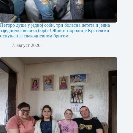
Петоро душа у једној соби, три болесна детета и једна
заједничка велика борба! Живот породице Крстевски
испуњен је свакодневном бригом
7. август 2026.