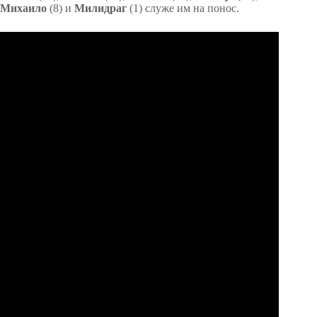
Михаило
(8) и
Милидраг
(1) служе им на понос.