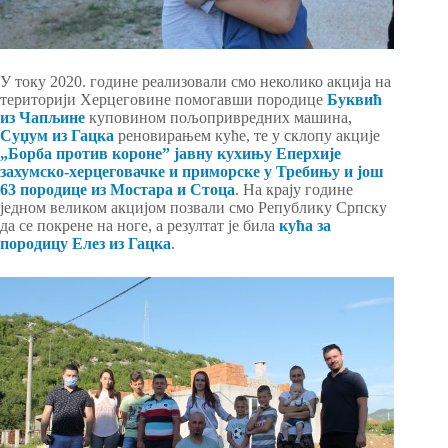
У току 2020. године реализовали смо неколико акција на
територији Херцеговине помогавши породице
Буквић
из Чапљине
куповином пољопривредних машина,
Суџум из Гацка
реновирањем куће, те у склопу акције
„Борба против короне” јавну кухињу Еперхије
захумско-херцеговачке и приморске у Требињу и још
63 породице из Мостара и Стоца
. На крају године
једном великом акцијом позвали смо Републику Српску
да се покрене на ноге, а резултат је била
кућа за
породицу Елез из Гацка
.