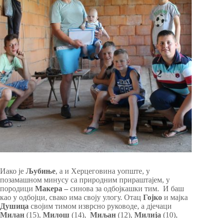
Иако је
Љубиње
, а и Херцеговина уопште, у
позамашном минусу са природним прираштајем, у
породици
Макера
–
синова за одбојкашки тим. И баш
као у одбојци, свако има своју улогу. Отац
Гојко
и мајка
Душица
својим тимом изврсно руководе, а дјечаци
Милан
(15),
Милош
(14),
Миљан
(12),
Милија
(10),