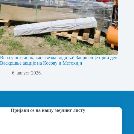
Вера у опстанак, као звезда водиља! Завршен је први део
Васкршње акције на Косову и Метохији
6. август 2026.
Пријави се на нашу мејлинг листу