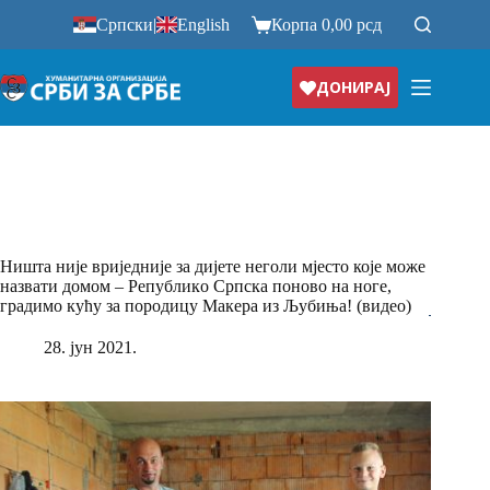
Прескочи
Српски
|
English
Корпа
0,00
рсд
на
ДОНИРАЈ
Ништа није вриједније за дијете неголи мјесто које може
назвати домом – Републикo Српска поново на ноге,
градимо кућу за породицу Макера из Љубиња! (видео)
28. јун 2021.