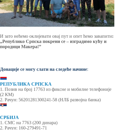
И зато нећемо оклијевати овај пут и опет ћемо завапити
:
„Републико Српска покрени се – изградимо кућу и
породици Макера!”
Донације се могу слати на следеће начине
:
РЕПУБЛИКА СРПСКА
1. Позив на број 17763 из фиксне и мобилне телефоније
(2 КМ)
2. Рачун: 56201281300241-58 (НЛБ развојна банка)
СРБИЈА
1. СМС на 7763 (200 динара)
2. Рачун: 160-279491-71