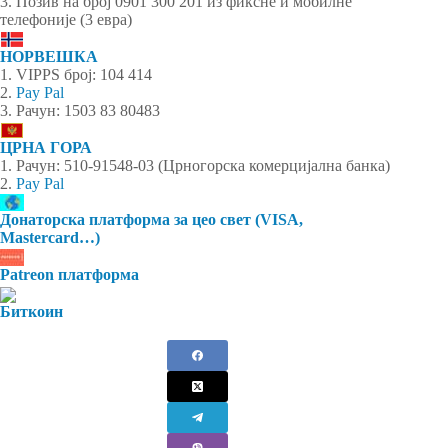
3. Позив на број 0901 300 201 из фиксне и мобилне
телефоније (3 евра)
НОРВЕШКА
1. VIPPS број: 104 414
2.
Pay Pal
3. Рачун: 1503 83 80483
ЦРНА ГОРА
1. Рачун: 510-91548-03 (Црногорска комерцијална банка)
2.
Pay Pal
Донаторска платформа за цео свет (VISA,
Mastercard…)
Patreon платформа
Биткоин