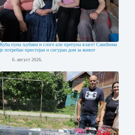
Кућа пуна љубави и слоге али препуна влаге! Савићима
је потребан пристојан и сигуран дом за живот
6. август 2026.