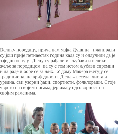
Велику породицу, прича нам мајка Душица, планирали
су још прије петнаестак година када су и одлучили да је
заједно оснују. Дјецу су рађали из љубави и велике
жеље за породицом, па су с том истом љубави спремни
и да раде и боре се за њих. У дому Макера његују се
традиционалне вриједности. Дјеца
–
весела, чиста и
уредна, сви узорни ђаци, спортисти, фолклораши. Стоје
чврсто на својим ногама, јер имају одговорност на
својим раменима.