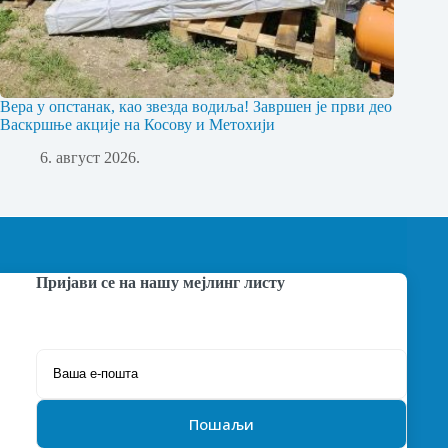
Вера у опстанак, као звезда водиља! Завршен је први део
Васкршње акције на Косову и Метохији
6. август 2026.
Пријави се на нашу мејлинг листу