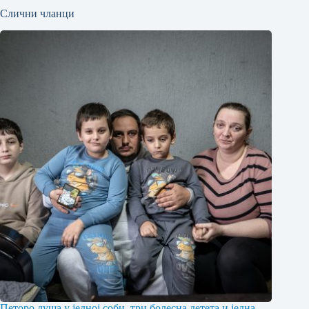
Слични чланци
Петоро душа у једној соби, три болесна детета и једна