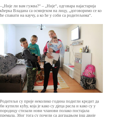
–„Није ли вам гужва?“ – „Није“, одговара најастарија
кћерка Владана са осмијехом на лицу, „договоримо се ко
ће спавати на каучу, а ко ће у соби са родитељима“.
Родитељи су прије неколико година подигли кредит да
би купили кућу, која је како су дјеца расла и како су у
породицу стизали нови чланови полако постајала
премала. Због тога су почели са доградњом још двије