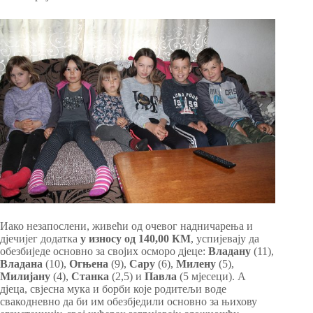
Иако незапослени, живећи од очевог надничарења и
дјечијег додатка
у износу од 140,00 КМ
, успијевају да
обезбиједе основно за својих осморо дјеце:
Владану
(11),
Владана
(10),
Огњена
(9),
Сару
(6),
Милену
(5),
Милијану
(4),
Станка
(2,5) и
Павла
(5 мјесеци). А
дјеца, свјесна мука и борби које родитељи воде
свакодневно да би им обезбједили основно за њихову