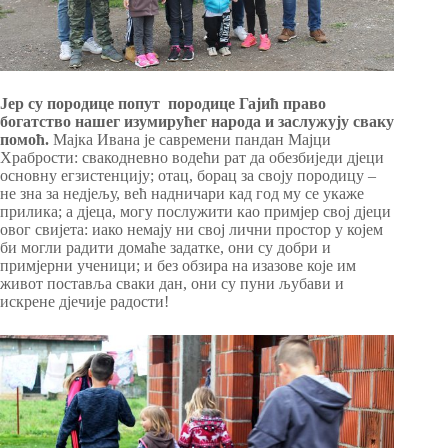
Јер су породице попут породице Гајић право
богатство нашег изумирућег народа и заслужују сваку
помоћ.
Мајка Ивана је савремени пандан Мајци
Храбрости: свакодневно водећи рат да обезбиједи дјеци
основну егзистенцију; отац, борац за своју породицу –
не зна за недјељу, већ надничари кад год му се укаже
прилика; а дјеца, могу послужити као примјер свој дјеци
овог свијета: иако немају ни свој лични простор у којем
би могли радити домаће задатке, они су добри и
примјерни ученици; и без обзира на изазове које им
живот поставља сваки дан, они су пуни љубави и
искрене дјечије радости!