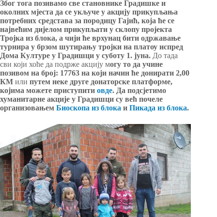
Због тога позивамо све становнике Градишке и
околних мјеста да се укључе у акцију прикупљања
потребних средстава за породицу Гајић, која ће се
највећим дијелом прикупљати у склопу пројекта
Тројка из блока, а чији ће врхунац бити одржавање
турнира у брзом шутирању тројки на платоу испред
Дома Културе у Градишци у суботу 1. јуна.
До тада
сви који хоће да подрже акцију м
огу то да учине
позивом на број: 17763 на који начин ће донирати 2,00
КМ
или
путем неке друге донаторске платформе,
којима можете приступити
овде
. Да подсјетимо
хуманитарне акције у Градишци су већ почеле
организовањем
Биоскопа из блока
и
Пикада из блока
.