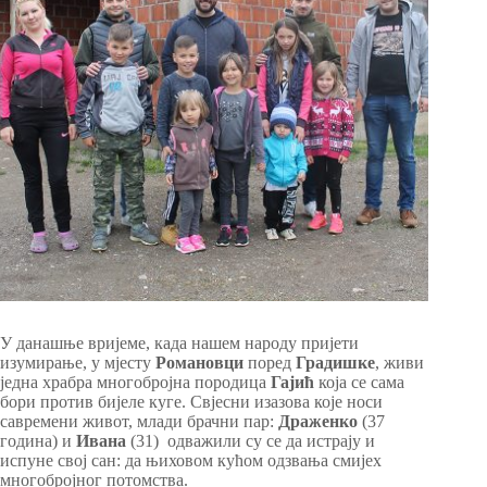
У данашње вријеме, када нашем народу пријети
изумирање, у мјесту
Романовци
поред
Градишке
, живи
једна храбра многобројна породица
Гајић
која се сама
бори против бијеле куге. Свјесни изазова које носи
савремени живот, млади брачни пар:
Драженко
(37
година) и
Ивана
(31) одважили су се да истрају и
испуне свој сан: да њиховом кућом одзвања смијех
многобројног потомства.