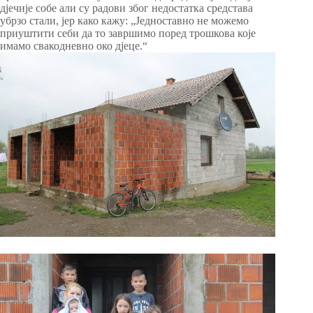
дјечије собе али су радови због недостатка средстава
убрзо стали, јер како кажу: „Једноставно не можемо
приуштити себи да то завршимо поред трошкова које
имамо свакодневно око дјеце.“