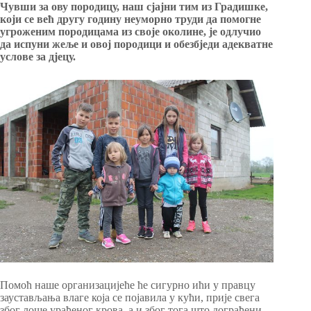
Чувши за ову породицу, наш сјајни тим из Градишке,
који се већ другу годину неуморно труди да помогне
угроженим породицама из своје околине, је одлучио
да испуни жеље и овој породици и обезбједи адекватне
услове за дјецу.
Помоћ наше организацијеће ће сигурно ићи у правцу
заустављања влаге која се појавила у кући, прије свега
због лоше урађеног крова, а и због тога што дограђени