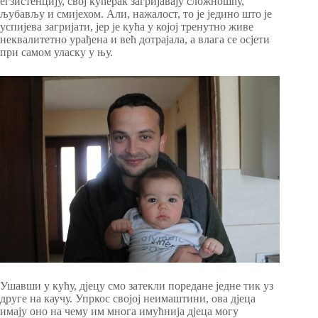
егзистенцију, свој кућерак загријавају сложношћу,
љубављу и смијехом. Али, нажалост, то је једино што је
успијева загријати, јер је кућа у којој тренутно живе
неквалитетно урађена и већ дотрајала, а влага се осјети
при самом уласку у њу.
Ушавши у кућу, дјецу смо затекли поредане једне тик уз
друге на каучу. Упркос својој неимаштини, ова дјеца
имају оно на чему им многа имућнија дјеца могу