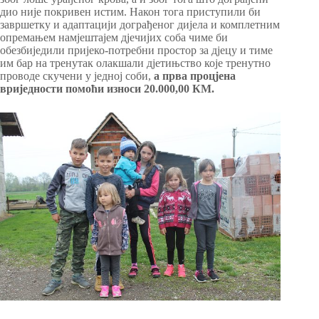
дио није покривен истим. Након тога приступили би
завршетку и адаптацији дограђеног дијела и комплетним
опремањем намјештајем дјечијих соба чиме би
обезбиједили пријеко-потребни простор за дјецу и тиме
им бар на тренутак олакшали дјетињство које тренутно
проводе скучени у једној соби,
а прва процјена
вриједности помоћи износи 20.000,00 КМ.