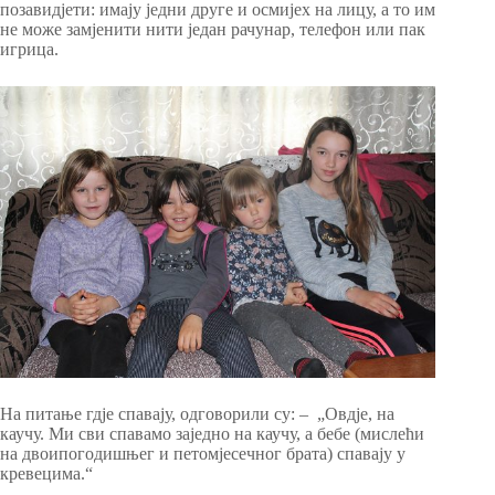
позавидјети: имају једни друге и осмијех на лицу, а то им
не може замјенити нити један рачунар, телефон или пак
игрица.
На питање гдје спавају, одговорили су: – „Овдје, на
каучу. Ми сви спавамо заједно на каучу, а бебе (мислећи
на двоипогодишњег и петомјесечног брата) спавају у
кревецима.“