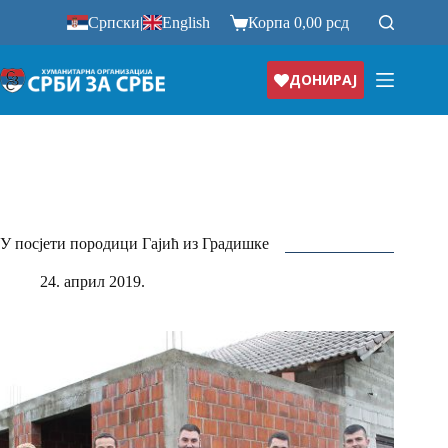
Прескочи
Српски
|
English
Корпа
0,00
рсд
на
ДОНИРАЈ
У посјети породици Гајић из Градишке
24. април 2019.