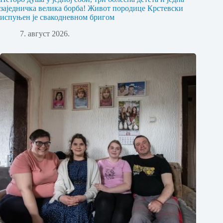
заједничка велика борба! Живот породице Крстевски
испуњен је свакодневном бригом
7. август 2026.