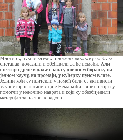
Многи су, чувши за њих и њихову лавовску борбу за
опстанак, долазили и обећавали да ће помоћи.
Али
шесторо дјеце и даље спава у дневном боравку на
једном каучу, на промаји, у кућерку пуном влаге
.
Једини који су притекли у помоћ били су активисти
хуманитарне организације Немањићи Тићино који су
помогли у неколико наврата и који су обезбиједили
материјал за наставак радова.