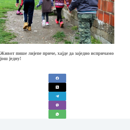
Живот пише лијепе приче, хајде да заједно испричамо
још једну!