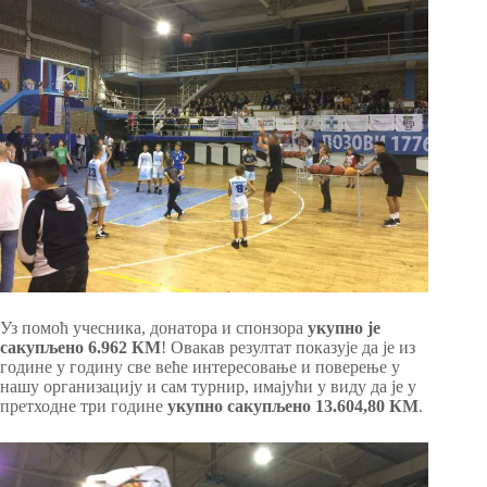
Уз помоћ учесника, донатора и спонзора
укупно је
сакупљено 6.962 КМ
! Овакав резултат показује да је из
године у годину све веће интересовање и поверење у
нашу организацију и сам турнир, имајући у виду да је у
претходне три године
укупно сакупљено 13.604,80 КМ
.