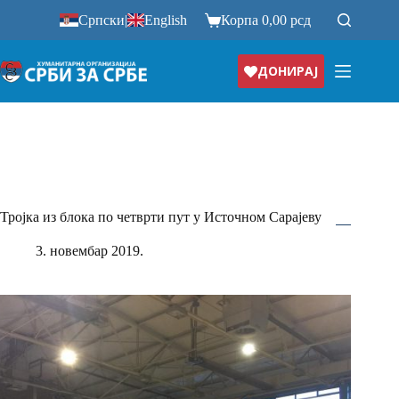
Прескочи
Српски
|
English
Корпа
0,00
рсд
на
ДОНИРАЈ
Тројка из блока по четврти пут у Источном Сарајеву
3. новембар 2019.