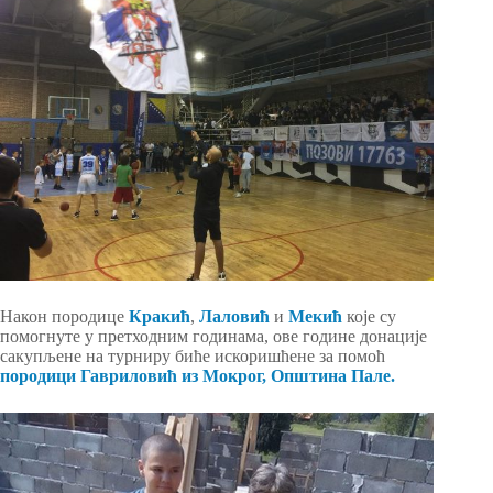
Након породице
Кракић
,
Лаловић
и
Мекић
које су
помогнуте у претходним годинама, ове године донације
сакупљене на турниру биће искоришћене за помоћ
породици Гавриловић из Мокрог, Општина Пале.