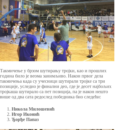
Такмичење у брзом шутирању тројки, као и прошлих
година било је веома занимљиво. Након првог дела
такмичења када су учесници шутирали тројке са три
позиције, уследио је финални део, где је десет најбољих
тројкаша шутирало са пет позиција, па је након нешто
више од два сата редослед победника био следећи:
Никола Милошевић
Игор Иконић
Ђорђе Папаз