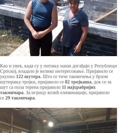
Као и увек, када су у питању наши догађаји у Републици
Српској, владало је велико интересовање. Пријавило се
укупно
122 шутера
. Што се тиче такмичења у брзом
шутирању тројки, пријавило се
82 тројкаша
, док се за
шут са пола терена пријавило
11 најхрабријих
такмичара
. За игрицу возић елиминације, пријавило
се
29 такмичара
.