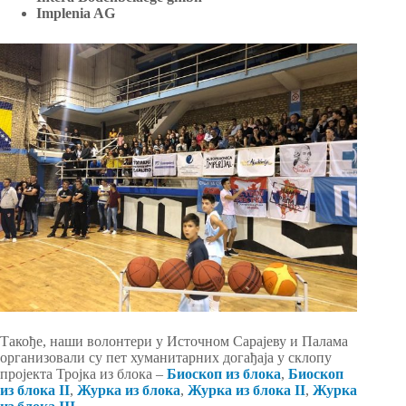
Implenia AG
Такође, наши волонтери у Источном Сарајеву и Палама
организовали су пет хуманитарних догађаја у склопу
пројекта Тројка из блока –
Биоскоп из блока
,
Биоскоп
из блока II
,
Журка из блока
,
Журка из блока II
,
Журка