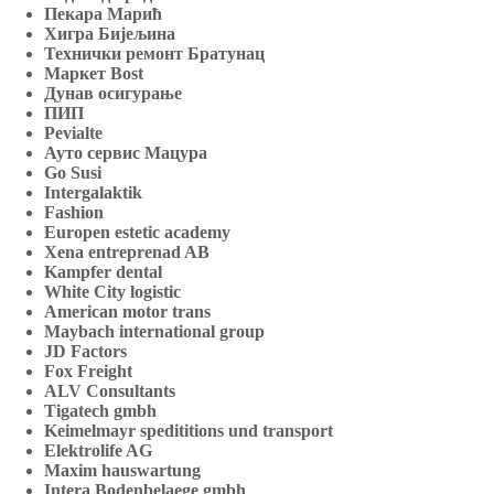
Пекара Марић
Хигра Бијељина
Технички ремонт Братунац
Маркет Bost
Дунав осигурање
ПИП
Pevialte
Ауто сервис Мацура
Go Susi
Intergalaktik
Fashion
Europen estetic academy
Xena entreprenad AB
Kampfer dental
White City logistic
American motor trans
Maybach international group
JD Factors
Fox Freight
ALV Consultants
Tigatech gmbh
Keimelmayr spedititions und transport
Elektrolife AG
Maxim hauswartung
Intera Bodenbelaege gmbh