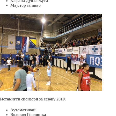
Кафана Дупла љута
Мајстор за пиво
Истакнути спонзори за сезону 2019.
Аутоматикон
Водовод Градишка