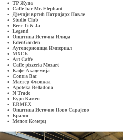
ТР Жупа
Caffe bar Mr. Elephant
Дјечији вртић Патријарх Павле
Studio Club
Beer Ti & Ja
Legend
Општина Источна Илиџа
EdenGarden
Аутоперионица Империал
МХСБ
Art Caffe
Caffe pizzeria Mozart
Кафе Академија
Contra Bar
Мастер Физикал
Apoteka Belladona
N Trade
Еуро Камен
ERMEX
Општина Источно Ново Сарајево
Бралис
Мепол Комерц