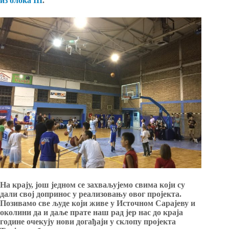
из блока III
.
На крају, још једном се захваљујемо свима који су
дали свој допринос у реализовању овог пројекта.
Позивамо све људе који живе у
Источном Сарајеву
и
околини да и даље прате наш рад јер нас до краја
године очекују нови догађаји у склопу пројекта