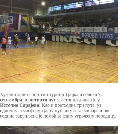
Хуманитарно-спортски турнир Тројка из блока
7.
септембра
по
четврти пут
узастопно дошао је у
Источно Сарајево!
Као и претходна три пута, уз
одличну атмосферу, сјајну публику и такмичаре и ове
године сакупљена је помоћ за једну угрожену породицу.