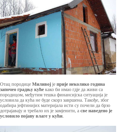
Отац породице
Миливој
је
прије неколико година
започео градњу куће
како би имао гдје да живи са
породицом, међутим тешка финансијска ситуација је
условила да кућа не буде скорз завршена. Такође, због
одабира јефтинијих материјала исти су почели да брзо
дотрајавају и требало их је замјенити, а
све наведено је
условило појаву влаге у кући
.