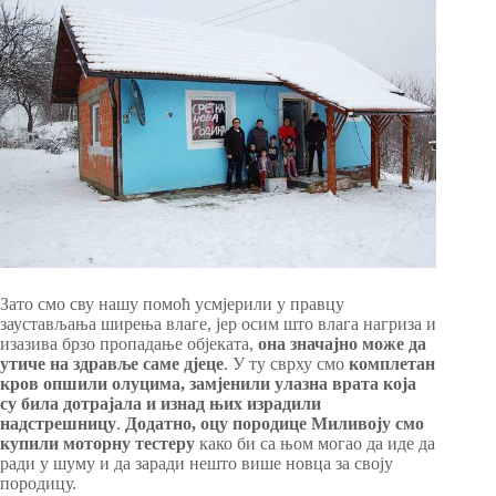
Зато смо сву нашу помоћ усмјерили у правцу
заустављања ширења влаге, јер осим што влага нагриза и
изазива брзо пропадање објеката,
она значајно може да
утиче на здравље саме дјеце
. У ту сврху смо
комплетан
кров опшили олуцима, замјенили улазна врата која
су била дотрајала и изнад њих израдили
надстрешницу
.
Додатно, оцу породице Миливоју смо
купили моторну тестеру
како би са њом могао да иде да
ради у шуму и да заради нешто више новца за своју
породицу.