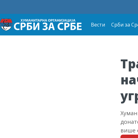
Вести
Срби за Ср
Тр
на
уг
Хуман
донат
више 