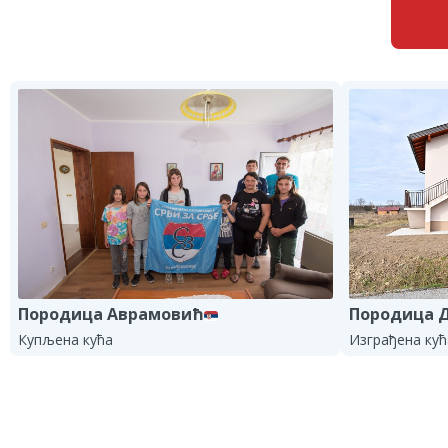
Породица 
Породица Аврамовић
Изграђена кућ
Купљена кућа