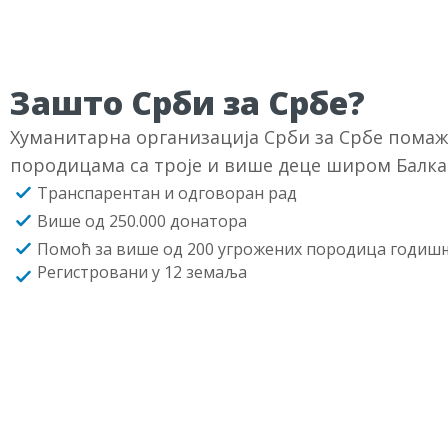
Зашто Срби за Србе?
Хуманитарна организација Срби за Србе пома
породицама са троје и више деце широм Балка
Транспарентан и одговоран рад
Више од 250.000 донатора
Помоћ за више од 200 угрожених породица годиш
Регистровани у 12 земаља