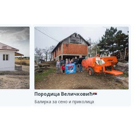
Породица Величковић
Балирка за сено и приколица