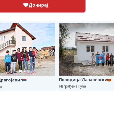
Донирај
Породица Лазаревски
Драгојевић
Изграђена кућа
а