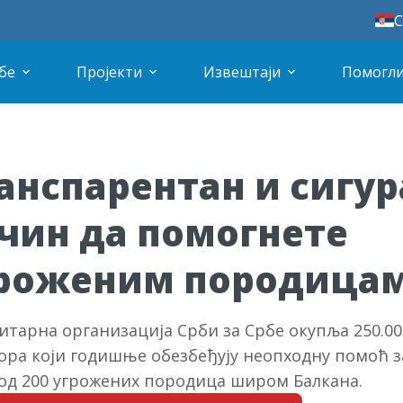
С
бе
Пројекти
Извештаји
Помогли
анспарентан и сигур
чин да помогнете
роженим породица
итарна организација Срби за Србе окупља 250.00
ора који годишње обезбеђују неопходну помоћ з
од 200 угрожених породица широм Балкана.