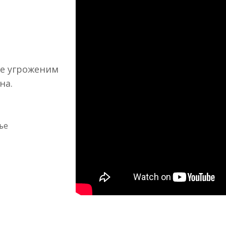
же угроженим
на.
ње