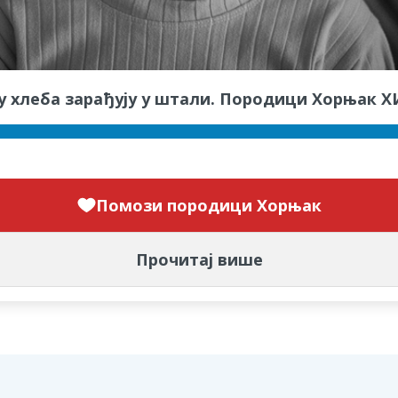
кору хлеба зарађују у штали. Породици Хорњак 
Помози породици Хорњак
Прочитај више