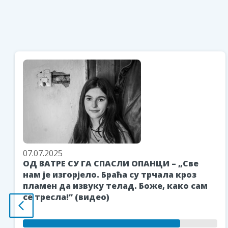
07.07.2025
ОД ВАТРЕ СУ ГА СПАСЛИ ОПАНЦИ – „Све
нам је изгорјело. Браћа су трчала кроз
пламен да извуку телад. Боже, како сам
се тресла!” (видео)