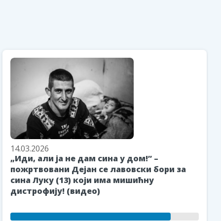
14.03.2026
„Иди, али ја не дам сина у дом!” –
пожртвовани Дејан се лавовски бори за
сина Луку (13) који има мишићну
дистрофију! (видео)