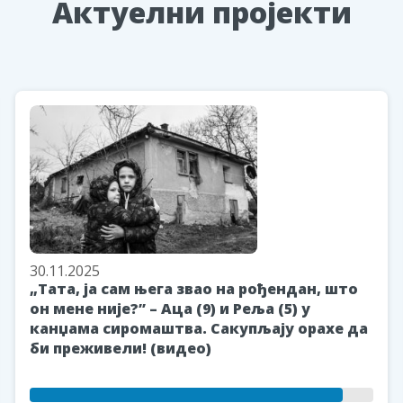
Aктуелни пројекти
30.11.2025
„Тата, ја сам њега звао на рођендан, што
он мене није?” – Аца (9) и Реља (5) у
канџама сиромаштва. Сакупљају орахе да
би преживели! (видео)