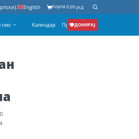
Корпа
рпски
|
English
0,00
рсд
 смо
Календар
Продавница
ДОНИРАЈ
ан
ма
0
а